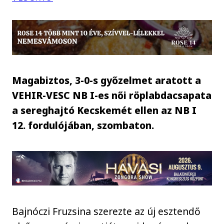
Magabiztos, 3-0-s győzelmet aratott a
VEHIR-VESC NB I-es női röplabdacsapata
a sereghajtó Kecskemét ellen az NB I
12. fordulójában, szombaton.
Bajnóczi Fruzsina szerezte az új esztendő