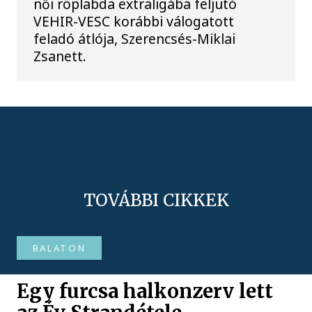
női röplabda extraligába feljutó
VEHIR-VESC korábbi válogatott
feladó átlója, Szerencsés-Miklai
Zsanett.
TOVÁBBI CIKKEK
BALATON
Egy furcsa halkonzerv lett