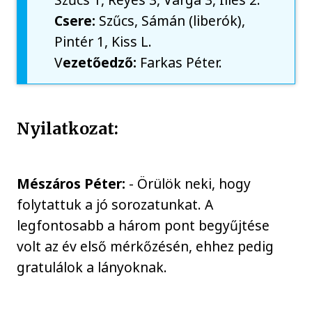
Csere:
Szűcs, Sámán (liberók),
Pintér 1, Kiss L.
V
ezetőedző:
Farkas Péter.
Nyilatkozat:
Mészáros Péter:
- Örülök neki, hogy
folytattuk a jó sorozatunkat. A
legfontosabb a három pont begyűjtése
volt az év első mérkőzésén, ehhez pedig
gratulálok a lányoknak.