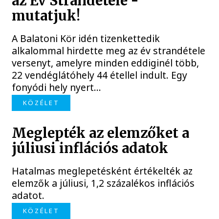
az Év Strandétele -
mutatjuk!
A Balatoni Kör idén tizenkettedik
alkalommal hirdette meg az év strandétele
versenyt, amelyre minden eddiginél több,
22 vendéglátóhely 44 étellel indult. Egy
fonyódi hely nyert...
KÖZÉLET
Meglepték az elemzőket a
júliusi inflációs adatok
Hatalmas meglepetésként értékelték az
elemzők a júliusi, 1,2 százalékos inflációs
adatot.
KÖZÉLET