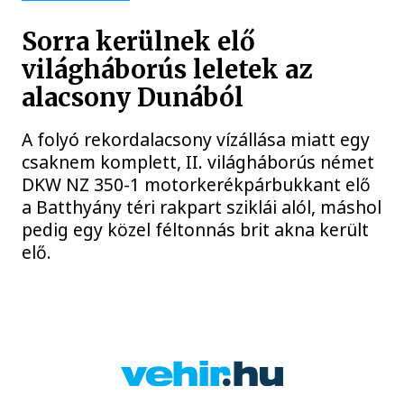
Sorra kerülnek elő
világháborús leletek az
alacsony Dunából
A folyó rekordalacsony vízállása miatt egy
csaknem komplett, II. világháborús német
DKW NZ 350-1 motorkerékpárbukkant elő
a Batthyány téri rakpart sziklái alól, máshol
pedig egy közel féltonnás brit akna került
elő.