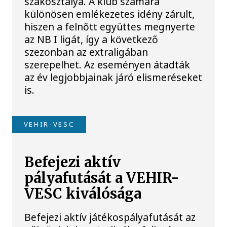
szakosztálya. A klub számára
különösen emlékezetes idény zárult,
hiszen a felnőtt együttes megnyerte
az NB I ligát, így a következő
szezonban az extraligában
szerepelhet. Az eseményen átadták
az év legjobbjainak járó elismeréseket
is.
VEHIR-VESC
Befejezi aktív
pályafutását a VEHIR-
VESC kiválósága
Befejezi aktív játékospályafutását az