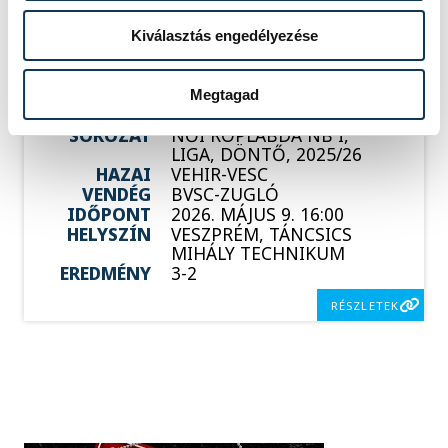
RÉSZLETEK
Kiválasztás engedélyezése
Megtagad
SOROZAT
NŐI RÖPLABDA NB I,
LIGA, DÖNTŐ, 2025/26
HAZAI
VEHIR-VESC
VENDÉG
BVSC-ZUGLÓ
IDŐPONT
2026. MÁJUS 9. 16:00
HELYSZÍN
VESZPRÉM, TÁNCSICS
MIHÁLY TECHNIKUM
EREDMÉNY
3-2
RÉSZLETEK