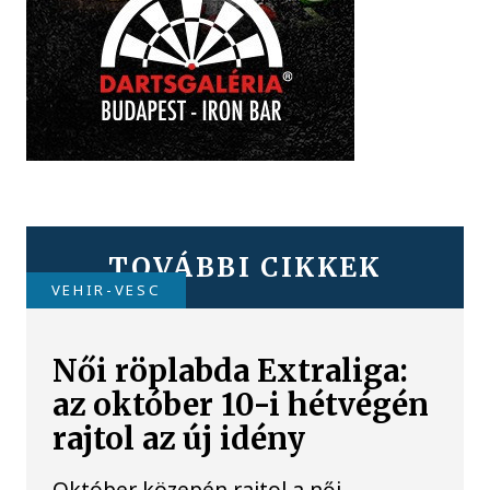
TOVÁBBI CIKKEK
VEHIR-VESC
Női röplabda Extraliga:
az október 10-i hétvégén
rajtol az új idény
Október közepén rajtol a női