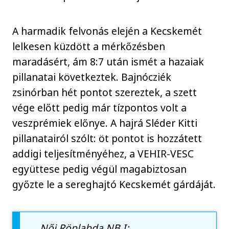
A harmadik felvonás elején a Kecskemét
lelkesen küzdött a mérkőzésben
maradásért, ám 8:7 után ismét a hazaiak
pillanatai következtek. Bajnócziék
zsinórban hét pontot szereztek, a szett
vége előtt pedig már tízpontos volt a
veszprémiek előnye. A hajrá Sléder Kitti
pillanatairól szólt: öt pontot is hozzátett
addigi teljesítményéhez, a VEHIR-VESC
együttese pedig végül magabiztosan
győzte le a sereghajtó Kecskemét gárdáját.
Női Röplabda NB I: