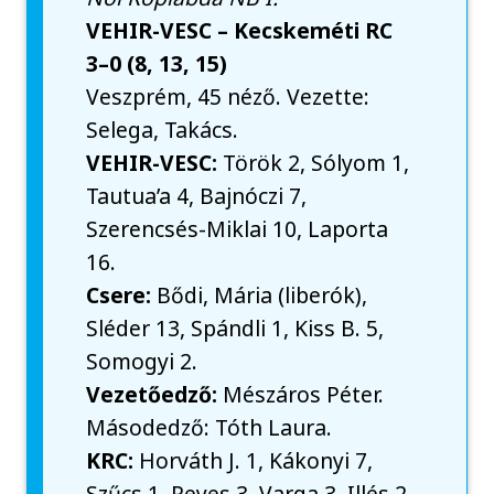
VEHIR-VESC – Kecskeméti RC
3–0 (8, 13, 15)
Veszprém, 45 néző. Vezette:
Selega, Takács.
VEHIR-VESC:
Török 2, Sólyom 1,
Tautua’a 4, Bajnóczi 7,
Szerencsés-Miklai 10, Laporta
16.
Csere:
Bődi, Mária (liberók),
Sléder 13, Spándli 1, Kiss B. 5,
Somogyi 2.
Vezetőedző:
Mészáros Péter.
Másodedző: Tóth Laura.
KRC:
Horváth J. 1, Kákonyi 7,
Szűcs 1, Reyes 3, Varga 3, Illés 2.