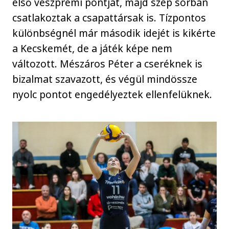
első veszprémi pontját, majd szép sorban
csatlakoztak a csapattársak is. Tízpontos
különbségnél már második idejét is kikérte
a Kecskemét, de a játék képe nem
változott. Mészáros Péter a cseréknek is
bizalmat szavazott, és végül mindössze
nyolc pontot engedélyeztek ellenfelüknek.