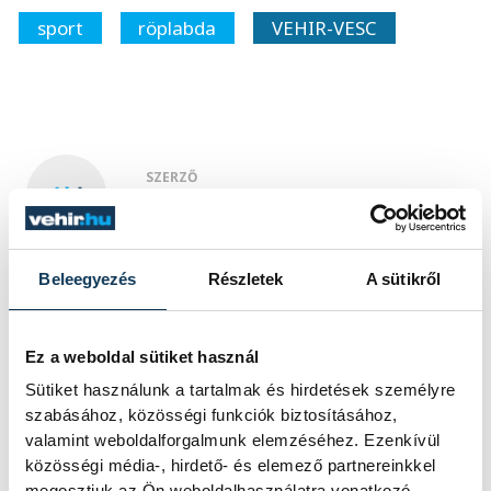
sport
röplabda
VEHIR-VESC
SZERZŐ
vehir.hu
Beleegyezés
Részletek
A sütikről
Események
Ez a weboldal sütiket használ
Sütiket használunk a tartalmak és hirdetések személyre
KORÁBBI ESEMÉNYEK BETÖLTÉSE
szabásához, közösségi funkciók biztosításához,
valamint weboldalforgalmunk elemzéséhez. Ezenkívül
közösségi média-, hirdető- és elemező partnereinkkel
megosztjuk az Ön weboldalhasználatra vonatkozó