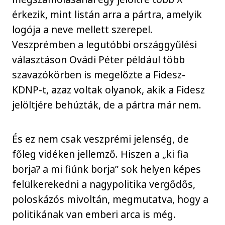
érkezik, mint listán arra a pártra, amelyik
logója a neve mellett szerepel.
Veszprémben a legutóbbi országgyűlési
választáson Ovádi Péter például több
szavazókörben is megelőzte a Fidesz-
KDNP-t, azaz voltak olyanok, akik a Fidesz
jelöltjére behúzták, de a pártra már nem.
És ez nem csak veszprémi jelenség, de
főleg vidéken jellemző. Hiszen a „ki fia
borja? a mi fiúnk borja” sok helyen képes
felülkerekedni a nagypolitika vergődős,
poloskázós mivoltán, megmutatva, hogy a
politikának van emberi arca is még.