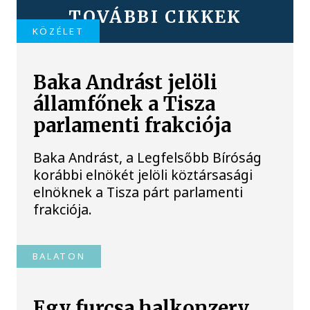
TOVÁBBI CIKKEK
KÖZÉLET
Baka Andrást jelöli
államfőnek a Tisza
parlamenti frakciója
Baka Andrást, a Legfelsőbb Bíróság
korábbi elnökét jelöli köztársasági
elnöknek a Tisza párt parlamenti
frakciója.
BALATON
Egy furcsa halkonzerv