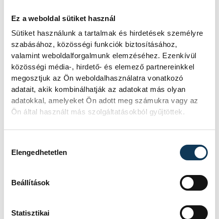
jelöltekkel szemben.
Ez a weboldal sütiket használ
Sütiket használunk a tartalmak és hirdetések személyre
Mert kampányolni lehet az online térben,
szabásához, közösségi funkciók biztosításához,
lehet like-csatákat nyerni, de a valódi
valamint weboldalforgalmunk elemzéséhez. Ezenkívül
közösségi média-, hirdető- és elemező partnereinkkel
választási küzdelem – ahogy maga a
megosztjuk az Ön weboldalhasználatra vonatkozó
választás is – offline történik.
adatait, akik kombinálhatják az adatokat más olyan
adatokkal, amelyeket Ön adott meg számukra vagy az
Ön által használt más szolgáltatásokból gyűjtöttek.
közélet
politika
Hétvezér
Hozzájárulás kiválasztása
véleménycikk
választás 2026
Elengedhetetlen
Beállítások
Statisztikai
SZERZŐ