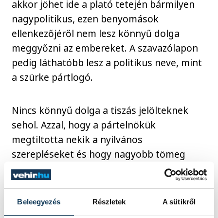
akkor jöhet ide a plató tetején bármilyen
nagypolitikus, ezen benyomások
ellenkezőjéről nem lesz könnyű dolga
meggyőzni az embereket. A szavazólapon
pedig láthatóbb lesz a politikus neve, mint
a szürke pártlogó.
Nincs könnyű dolga a tiszás jelölteknek
sehol. Azzal, hogy a pártelnökük
megtiltotta nekik a nyilvános
szerepléseket és hogy nagyobb tömeg
előtt kinyissák a szájukat – az előre felvett
Facebook videók nem tartoznak ebbe a
kategóriába – még nehezebb helyzetbe
Beleegyezés
Részletek
A sütikről
hozta őket a helyben beágyazott fideszes