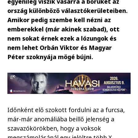
egyénileg viszik vásárra a bőrüket az
ország különböző választókerületeiben.
Amikor pedig szembe kell nézni az
emberekkel (már akinek szabad), ott
nem sokat érnek ezek a lózungok és
nem lehet Orbán Viktor és Magyar
Péter szoknyája mögé bújni.
Időnként elő szokott fordulni az a furcsa,
már-már anomáliába beillő jelenség a
szavazókörökben, hogy a voksok
megszámolásánál egy jelöltre több X