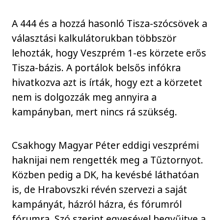
A 444 és a hozzá hasonló Tisza-szócsövek a
választási kalkulátorukban többször
lehozták, hogy Veszprém 1-es körzete erős
Tisza-bázis. A portálok belsős infókra
hivatkozva azt is írták, hogy ezt a körzetet
nem is dolgozzák meg annyira a
kampányban, mert nincs rá szükség.
Csakhogy Magyar Péter eddigi veszprémi
haknijai nem rengették meg a Tűztornyot.
Közben pedig a DK, ha kevésbé láthatóan
is, de Hrabovszki révén szervezi a saját
kampányát, házról házra, és fórumról
fórumra. Szó szerint egyesével begyűjtve a