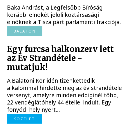
Baka Andrást, a Legfelsőbb Bíróság
korábbi elnökét jelöli köztársasági
elnöknek a Tisza párt parlamenti frakciója.
BALATON
Egy furcsa halkonzerv lett
az Év Strandétele -
mutatjuk!
A Balatoni Kör idén tizenkettedik
alkalommal hirdette meg az év strandétele
versenyt, amelyre minden eddiginél több,
22 vendéglátóhely 44 étellel indult. Egy
fonyódi hely nyert...
KÖZÉLET