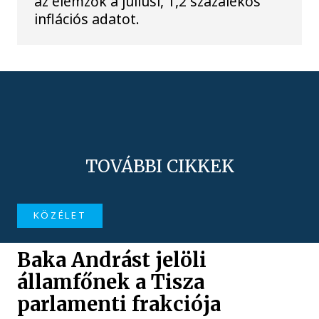
az elemzők a júliusi, 1,2 százalékos
inflációs adatot.
TOVÁBBI CIKKEK
KÖZÉLET
Baka Andrást jelöli
államfőnek a Tisza
parlamenti frakciója