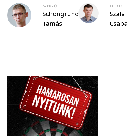
SZERZŐ
FOTÓS
Schöngrundtner
Szalai
Tamás
Csaba