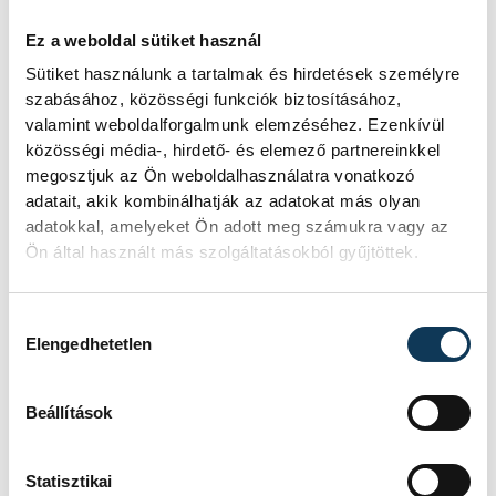
Ez a weboldal sütiket használ
Sütiket használunk a tartalmak és hirdetések személyre
szabásához, közösségi funkciók biztosításához,
valamint weboldalforgalmunk elemzéséhez. Ezenkívül
közösségi média-, hirdető- és elemező partnereinkkel
megosztjuk az Ön weboldalhasználatra vonatkozó
adatait, akik kombinálhatják az adatokat más olyan
adatokkal, amelyeket Ön adott meg számukra vagy az
Ön által használt más szolgáltatásokból gyűjtöttek.
Hozzájárulás kiválasztása
Elengedhetetlen
A költő két versét Balogh Teréz tanár
szavalta el, majd a jelenlévők elhelyezték
Beállítások
koszorúikat a városrész névadójának
szobránál. Az önkormányzat nevében
Statisztikai
Halmay Gábor, a városrész egyéni