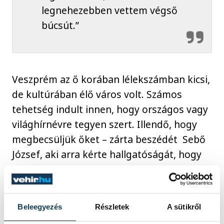
legnehezebben vettem végső
búcsút.”
Veszprém az ő korában lélekszámban kicsi,
de kultúrában élő város volt. Számos
tehetség indult innen, hogy országos vagy
világhírnévre tegyen szert. Illendő, hogy
megbecsüljük őket – zárta beszédét Sebő
József, aki arra kérte hallgatóságát, hogy
legalább ilyenkor, az évforduló táján
vegyék elő Endrődi Sándor verses kötetét,
ami szerencsére könnyen hozzáférhető.
Beleegyezés
Részletek
A sütikről