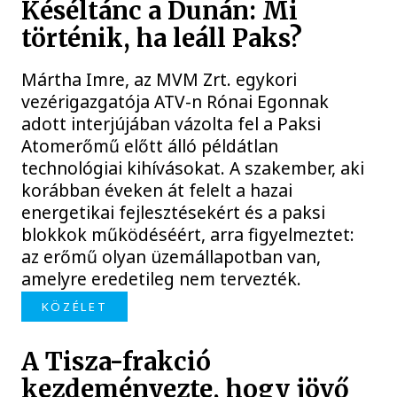
Késéltánc a Dunán: Mi
történik, ha leáll Paks?
Mártha Imre, az MVM Zrt. egykori
vezérigazgatója ATV-n Rónai Egonnak
adott interjújában vázolta fel a Paksi
Atomerőmű előtt álló példátlan
technológiai kihívásokat. A szakember, aki
korábban éveken át felelt a hazai
energetikai fejlesztésekért és a paksi
blokkok működéséért, arra figyelmeztet:
az erőmű olyan üzemállapotban van,
amelyre eredetileg nem tervezték.
KÖZÉLET
A Tisza-frakció
kezdeményezte, hogy jövő