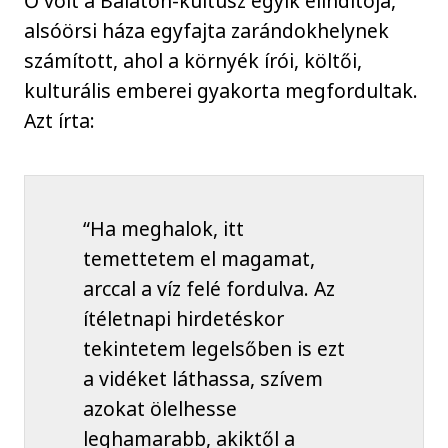
Ő volt a Balaton-kultusz egyik elindítója,
alsóörsi háza egyfajta zarándokhelynek
számított, ahol a környék írói, költői,
kulturális emberei gyakorta megfordultak.
Azt írta:
“Ha meghalok, itt
temettetem el magamat,
arccal a víz felé fordulva. Az
ítéletnapi hirdetéskor
tekintetem legelsőben is ezt
a vidéket láthassa, szívem
azokat ölelhesse
leghamarabb, akiktől a