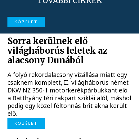
TOVÁBBI CIKKEK
KÖZÉLET
Sorra kerülnek elő
világháborús leletek az
alacsony Dunából
A folyó rekordalacsony vízállása miatt egy
csaknem komplett, II. világháborús német
DKW NZ 350-1 motorkerékpárbukkant elő
a Batthyány téri rakpart sziklái alól, máshol
pedig egy közel féltonnás brit akna került
elő.
KÖZÉLET