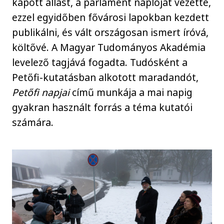
kapott állást, a parlament naplóját vezette,
ezzel egyidőben fővárosi lapokban kezdett
publikálni, és vált országosan ismert íróvá,
költővé. A Magyar Tudományos Akadémia
levelező tagjává fogadta. Tudósként a
Petőfi-kutatásban alkotott maradandót,
Petőfi napjai
című munkája a mai napig
gyakran használt forrás a téma kutatói
számára.