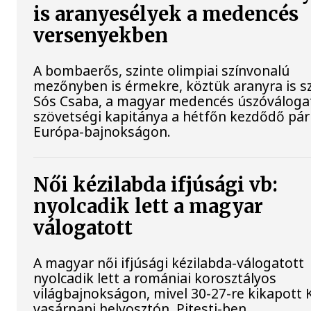
is aranyesélyek a medencés
versenyekben
A bombaerős, szinte olimpiai színvonalú
mezőnyben is érmekre, köztük aranyra is s
Sós Csaba, a magyar medencés úszóváloga
szövetségi kapitánya a hétfőn kezdődő pári
Európa-bajnokságon.
Női kézilabda ifjúsági vb:
nyolcadik lett a magyar
válogatott
A magyar női ifjúsági kézilabda-válogatott
nyolcadik lett a romániai korosztályos
világbajnokságon, mivel 30-27-re kikapott K
vasárnapi helyosztón, Pitesti-ben.