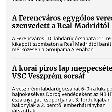
A Ferencváros egygólos vere
szenvedett a Real Madridtól
A Ferencvárosi TC labdarúgócsapata 2-1-re
kikapott szombaton a Real Madridtól bará
mérkőzésen a Groupama Arénában.
A korai piros lap megpecséte
VSC Veszprém sorsát
A veszprémi labdarúgócsapat 6–0-ra kikapo
bajnokesélyes Dorog vendégeként az NB II
északnyugati csoportjának 3. fordulójában.
bakonyiak a 2. perctől emberhátrányban
játszottak.