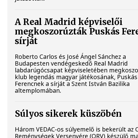
A Real Madrid képviselői
megkoszorúzták Puskás Fer
sírját
Roberto Carlos és José Ángel Sánchez a
Budapesten vendégeskedő Real Madrid
labdarúgócsapat képviseletében megkoszo
klub legendás magyar játékosának, Puskás
Ferencnek a sírját a Szent István Bazilika
altemplomában.
Súlyos sikerek küszöbén
Három VEDAC-os súlyemelő is bekerült az O
Reménységek Versenyére (ORV) készülő m