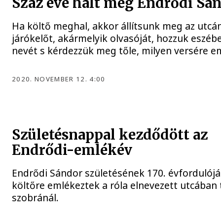
Száz éve halt meg Endrődi Sá
Ha költő meghal, akkor állítsunk meg az utcá
járókelőt, akármelyik olvasóját, hozzuk eszéb
nevét s kérdezzük meg tőle, milyen versére e
2020. NOVEMBER 12. 4:00
Születésnappal kezdődött az
Endrődi-emlékév
Endrődi Sándor születésének 170. évfordulójá
költőre emlékeztek a róla elnevezett utcában 
szobránál.