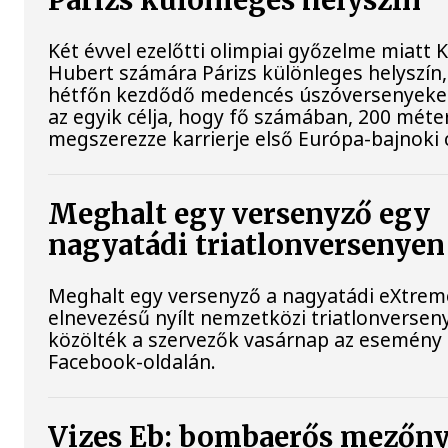
Párizs különleges helyszín
Két évvel ezelőtti olimpiai győzelme miatt 
Hubert számára Párizs különleges helyszín,
hétfőn kezdődő medencés úszóversenyeke
az egyik célja, hogy fő számában, 200 méte
megszerezze karrierje első Európa-bajnoki 
Meghalt egy versenyző egy
nagyatádi triatlonversenyen
Meghalt egy versenyző a nagyatádi eXtre
elnevezésű nyílt nemzetközi triatlonversen
közölték a szervezők vasárnap az esemény
Facebook-oldalán.
Vizes Eb: bombaerős mezőn