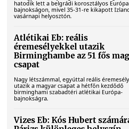
hatodik lett a belgrádi korosztályos Európa
bajnokságon, mivel 35-31-re kikapott Izland
vasárnapi helyosztón.
Atlétikai Eb: reális
éremesélyekkel utazik
Birminghambe az 51 fős ma
csapat
Nagy létszámmal, egyúttal reális éremesél
utazik a magyar csapat a hétfőn kezdődő
birminghami szabadtéri atlétikai Európa-
bajnokságra.
Vizes Eb: Kós Hubert számár