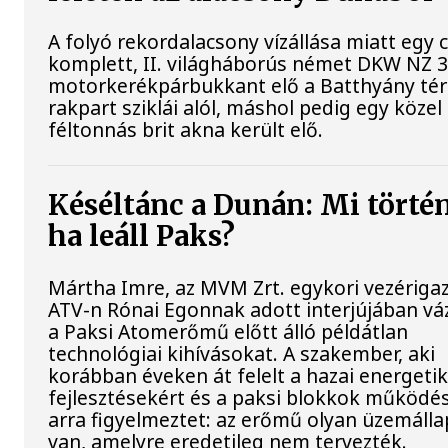
A folyó rekordalacsony vízállása miatt egy
komplett, II. világháborús német DKW NZ 
motorkerékpárbukkant elő a Batthyány tér
rakpart sziklái alól, máshol pedig egy közel
féltonnás brit akna került elő.
Késéltánc a Dunán: Mi történ
ha leáll Paks?
Mártha Imre, az MVM Zrt. egykori vezériga
ATV-n Rónai Egonnak adott interjújában váz
a Paksi Atomerőmű előtt álló példátlan
technológiai kihívásokat. A szakember, aki
korábban éveken át felelt a hazai energetik
fejlesztésekért és a paksi blokkok működés
arra figyelmeztet: az erőmű olyan üzemáll
van, amelyre eredetileg nem tervezték.