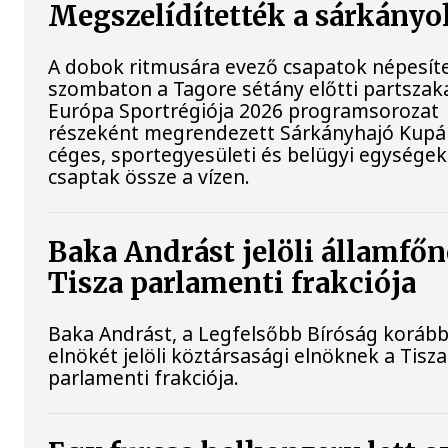
Megszelídítették a sárkányo
A dobok ritmusára evező csapatok népesít
szombaton a Tagore sétány előtti partszaka
Európa Sportrégiója 2026 programsorozat
részeként megrendezett Sárkányhajó Kupán 
céges, sportegyesületi és belügyi egységek
csaptak össze a vízen.
Baka Andrást jelöli államfőn
Tisza parlamenti frakciója
Baka Andrást, a Legfelsőbb Bíróság korább
elnökét jelöli köztársasági elnöknek a Tisza
parlamenti frakciója.