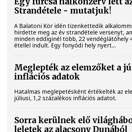
Egy furcsa halkonzerv lett a
Strandétele - mutatjuk!
A Balatoni Kör idén tizenkettedik alkalomm
hirdette meg az év strandétele versenyt, a
minden eddiginél több, 22 vendéglátóhely 
étellel indult. Egy fonyódi hely nyert...
Meglepték az elemzőket a jú
inflációs adatok
Hatalmas meglepetésként értékelték az el
júliusi, 1,2 százalékos inflációs adatot.
Sorra kerülnek elő világháb
leletek az alacsony Dunából