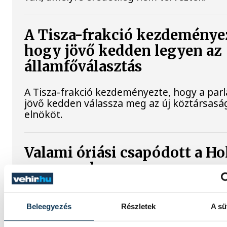
A Tisza-frakció kezdeménye
hogy jövő kedden legyen az
államfőválasztás
A Tisza-frakció kezdeményezte, hogy a par
jövő kedden válassza meg az új köztársasá
elnököt.
Valami óriási csapódott a Ho
ma reggel
Rendhagyó esemény zajlott le kedden regge
Magyar idő szerint 8:35 körül a Hold felszí
Beleegyezés
Részletek
A sü
csapódott a SpaceX egyik Falcon–9 rakétáj