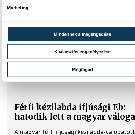
Marketing
Újra kilátszik a Dunából az aszály hírnöke!
felbukkanása egyet jelentett az éhínséggel
pedig a klímaváltozás okozta extrém szára
hívja fel a figyelmet. Elmeséljük a baljós k
Mindennek a megengedése
történetét.
Kiválasztás engedélyezése
Megtagad
SPORT
Férfi kézilabda ifjúsági Eb:
hatodik lett a magyar váloga
A magyar férfi ifjúsági kézilabda-válogatot