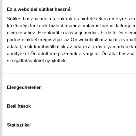
felső fokozata. A becsapódást a Földről sz
szemmel nem lehetett látni, a szakembere
Ez a weboldal sütiket használ
azonban távcsövekkel figyelték az esemény
Sütiket használunk a tartalmak és hirdetések személyre sz
közösségi funkciók biztosításához, valamint weboldalforgal
elemzéséhez. Ezenkívül közösségi média-, hirdető- és ele
Rekordok Európában –
partnereinkkel megosztjuk az Ön weboldalhasználatra vona
Magyarország a legforróbb,
adatait, akik kombinálhatják az adatokat más olyan adatokka
Angliában szárazság tombol
amelyeket Ön adott meg számukra vagy az Ön által haszná
szolgáltatásokból gyűjtöttek.
Rá sem ismerünk Európára, kontinensszert
rekordokat dönt a hőség. Magyarország a
Hozzájárulás kiválasztása
legforróbb országok közé került, miközben
Elengedhetetlen
Egyesült Királyságban olyan száraz júliust 
amilyenre 155 éve nem volt példa.
Beállítások
A múltban és ma is rossz hír
Statisztikai
a dunai Ínség-szikla