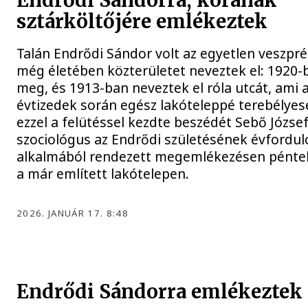
Endrődi Sándorra, korának
sztárköltőjére emlékeztek
Talán Endrődi Sándor volt az egyetlen veszpré
még életében közterületet neveztek el: 1920-
meg, és 1913-ban neveztek el róla utcát, ami 
évtizedek során egész lakóteleppé terebélyes
ezzel a felütéssel kezdte beszédét Sebő József
szociológus az Endrődi születésének évfordul
alkalmából rendezett megemlékezésen péntek
a már említett lakótelepen.
2026. JANUÁR 17. 8:48
Endrődi Sándorra emlékeztek