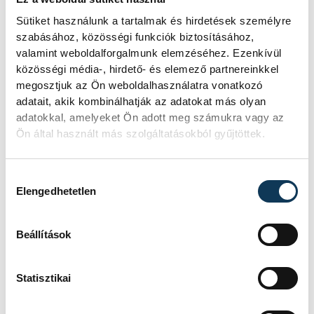
Sütiket használunk a tartalmak és hirdetések személyre
szabásához, közösségi funkciók biztosításához,
valamint weboldalforgalmunk elemzéséhez. Ezenkívül
közösségi média-, hirdető- és elemező partnereinkkel
megosztjuk az Ön weboldalhasználatra vonatkozó
SZERZŐ
vehir.hu
adatait, akik kombinálhatják az adatokat más olyan
adatokkal, amelyeket Ön adott meg számukra vagy az
Ön által használt más szolgáltatásokból gyűjtöttek.
Hozzájárulás kiválasztása
Elengedhetetlen
Beállítások
Statisztikai