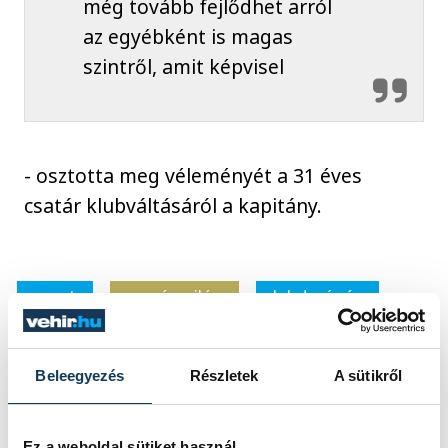
még tovább fejlődhet arról
az egyébként is magas
szintről, amit képvisel
- osztotta meg véleményét a 31 éves
csatár klubváltásáról a kapitány.
sport
ország-világ
labdarúgás
magyar labdarúgó-válogatott
Beleegyezés
Részletek
A sütikről
Marco Rossi
Varga Barnabás
Tóth Alex
Ez a weboldal sütiket használ