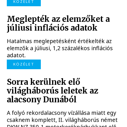
KÖZÉLET
Meglepték az elemzőket a
júliusi inflációs adatok
Hatalmas meglepetésként értékelték az
elemzők a júliusi, 1,2 százalékos inflációs
adatot.
KÖZÉLET
Sorra kerülnek elő
világháborús leletek az
alacsony Dunából
A folyó rekordalacsony vízállása miatt egy
csaknem komplett, II. világháborús német
DKW NZ 350-1 motorkerékpárbukkant elő