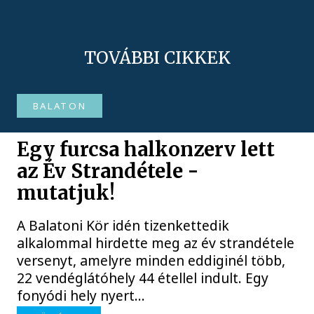
TOVÁBBI CIKKEK
BALATON
Egy furcsa halkonzerv lett
az Év Strandétele -
mutatjuk!
A Balatoni Kör idén tizenkettedik
alkalommal hirdette meg az év strandétele
versenyt, amelyre minden eddiginél több,
22 vendéglátóhely 44 étellel indult. Egy
fonyódi hely nyert...