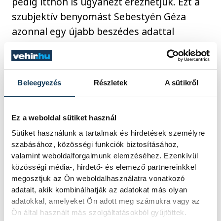
pedig itthon is ugyanezt érezhetjük. Ezt a
szubjektív benyomást Sebestyén Géza
azonnal egy újabb beszédes adattal
támasztotta alá, ezalapján 2020 és 2024
között Veszprém volt a harmadik olyan
város az országban, ahol a legnagyobb
Beleegyezés
Részletek
A sütikről
mértékben, összesen 23 százalékkal nőtt a
zöldterületek aránya.
Ez a weboldal sütiket használ
Sütiket használunk a tartalmak és hirdetések személyre
szabásához, közösségi funkciók biztosításához,
valamint weboldalforgalmunk elemzéséhez. Ezenkívül
közösségi média-, hirdető- és elemező partnereinkkel
megosztjuk az Ön weboldalhasználatra vonatkozó
adatait, akik kombinálhatják az adatokat más olyan
adatokkal, amelyeket Ön adott meg számukra vagy az
Ön által használt más szolgáltatásokból gyűjtöttek.