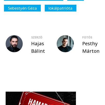
Sebestyén Géza
lokálpatrióta
SZERZŐ
FOTÓS
Hajas
Pesthy
Bálint
Márton