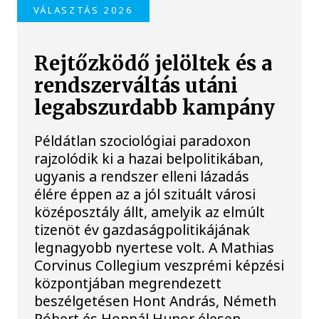
VÁLASZTÁS 2026
Rejtőzködő jelöltek és a
rendszerváltás utáni
legabszurdabb kampány
Példátlan szociológiai paradoxon
rajzolódik ki a hazai belpolitikában,
ugyanis a rendszer elleni lázadás
élére éppen az a jól szituált városi
középosztály állt, amelyik az elmúlt
tizenöt év gazdaságpolitikájának
legnagyobb nyertese volt. A Mathias
Corvinus Collegium veszprémi képzési
központjában megrendezett
beszélgetésen Hont András, Németh
Róbert és Hoppál Hunor élesen