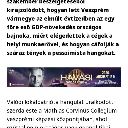
szakember beszélgetéséből
kirajzolódott, hogyan lett Veszprém
vármegye az elmúlt évtizedben az egy
főre eső GDP-növekedés országos
bajnoka, miért elégedettek a cégek a
helyi munkaerővel, és hogyan cáfolják a
száraz tények a pesszimista hangokat.
Valódi lokálpatrióta hangulat uralkodott
szerda este a Mathias Corvinus Collegium
veszprémi képzési központjában, ahol
ezúttal nem országos vagy geopolitikai