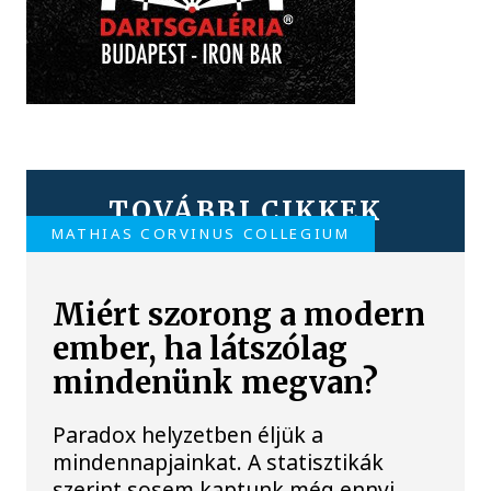
TOVÁBBI CIKKEK
MATHIAS CORVINUS COLLEGIUM
Miért szorong a modern
ember, ha látszólag
mindenünk megvan?
Paradox helyzetben éljük a
mindennapjainkat. A statisztikák
szerint sosem kaptunk még ennyi