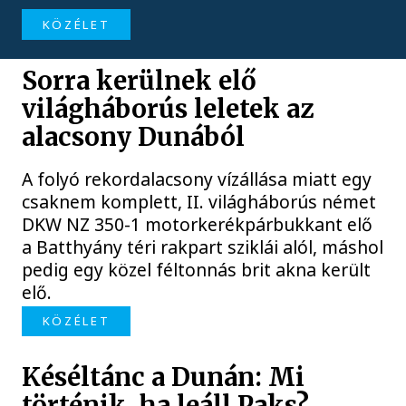
KÖZÉLET
Sorra kerülnek elő
világháborús leletek az
alacsony Dunából
A folyó rekordalacsony vízállása miatt egy
csaknem komplett, II. világháborús német
DKW NZ 350-1 motorkerékpárbukkant elő
a Batthyány téri rakpart sziklái alól, máshol
pedig egy közel féltonnás brit akna került
elő.
KÖZÉLET
Késéltánc a Dunán: Mi
történik, ha leáll Paks?