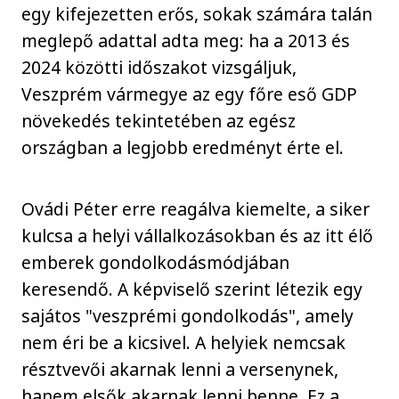
egy kifejezetten erős, sokak számára talán
meglepő adattal adta meg: ha a 2013 és
2024 közötti időszakot vizsgáljuk,
Veszprém vármegye az egy főre eső GDP
növekedés tekintetében az egész
országban a legjobb eredményt érte el.
Ovádi Péter erre reagálva kiemelte, a siker
kulcsa a helyi vállalkozásokban és az itt élő
emberek gondolkodásmódjában
keresendő. A képviselő szerint létezik egy
sajátos "veszprémi gondolkodás", amely
nem éri be a kicsivel. A helyiek nemcsak
résztvevői akarnak lenni a versenynek,
hanem elsők akarnak lenni benne. Ez a