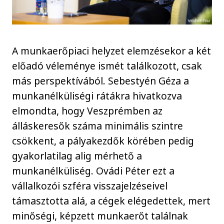
A munkaerőpiaci helyzet elemzésekor a két
előadó véleménye ismét találkozott, csak
más perspektívából. Sebestyén Géza a
munkanélküliségi rátákra hivatkozva
elmondta, hogy Veszprémben az
álláskeresők száma minimális szintre
csökkent, a pályakezdők körében pedig
gyakorlatilag alig mérhető a
munkanélküliség. Ovádi Péter ezt a
vállalkozói szféra visszajelzéseivel
támasztotta alá, a cégek elégedettek, mert
minőségi, képzett munkaerőt találnak