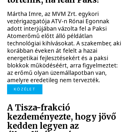
Mártha Imre, az MVM Zrt. egykori
vezérigazgatója ATV-n Rónai Egonnak
adott interjújában vázolta fel a Paksi
Atomerőmű előtt álló példátlan
technológiai kihívásokat. A szakember, aki
korábban éveken át felelt a hazai
energetikai fejlesztésekért és a paksi
blokkok működéséért, arra figyelmeztet:
az erőmű olyan üzemállapotban van,
amelyre eredetileg nem tervezték.
KÖZÉLET
A Tisza-frakció
kezdeményezte, hogy jövő
kedden legyen az