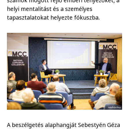
számok mögött rejlő emberi tényezőket, a
helyi mentalitást és a személyes
tapasztalatokat helyezte fókuszba.
A beszélgetés alaphangját Sebestyén Géza