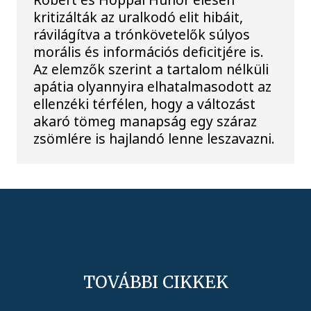
kritizálták az uralkodó elit hibáit,
rávilágítva a trónkövetelők súlyos
morális és információs deficitjére is.
Az elemzők szerint a tartalom nélküli
apátia olyannyira elhatalmasodott az
ellenzéki térfélen, hogy a változást
akaró tömeg manapság egy száraz
zsömlére is hajlandó lenne leszavazni.
TOVÁBBI CIKKEK