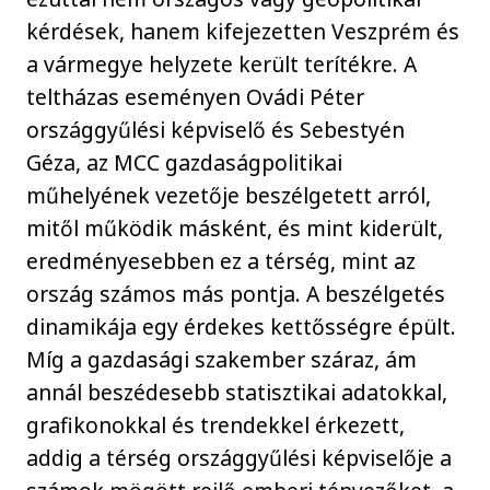
kérdések, hanem kifejezetten Veszprém és
a vármegye helyzete került terítékre. A
teltházas eseményen Ovádi Péter
országgyűlési képviselő és Sebestyén
Géza, az MCC gazdaságpolitikai
műhelyének vezetője beszélgetett arról,
mitől működik másként, és mint kiderült,
eredményesebben ez a térség, mint az
ország számos más pontja. A beszélgetés
dinamikája egy érdekes kettősségre épült.
Míg a gazdasági szakember száraz, ám
annál beszédesebb statisztikai adatokkal,
grafikonokkal és trendekkel érkezett,
addig a térség országgyűlési képviselője a