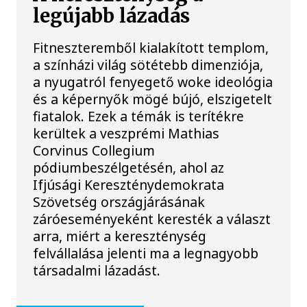
legújabb lázadás
Fitneszteremből kialakított templom,
a színházi világ sötétebb dimenziója,
a nyugatról fenyegető woke ideológia
és a képernyők mögé bújó, elszigetelt
fiatalok. Ezek a témák is terítékre
kerültek a veszprémi Mathias
Corvinus Collegium
pódiumbeszélgetésén, ahol az
Ifjúsági Kereszténydemokrata
Szövetség országjárásának
záróeseményeként keresték a választ
arra, miért a kereszténység
felvállalása jelenti ma a legnagyobb
társadalmi lázadást.