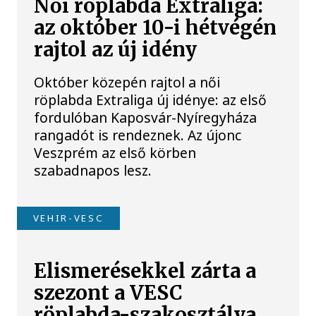
Női röplabda Extraliga:
az október 10-i hétvégén
rajtol az új idény
Október közepén rajtol a női
röplabda Extraliga új idénye: az első
fordulóban Kaposvár-Nyíregyháza
rangadót is rendeznek. Az újonc
Veszprém az első körben
szabadnapos lesz.
VEHIR-VESC
Elismerésekkel zárta a
szezont a VESC
röplabda-szakosztálya