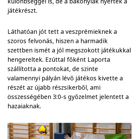
különbséggel is, de a bakonyiak nyerték a
játékrészt.
Láthatóan jót tett a veszprémieknek a
szoros felvonás, hiszen a harmadik
szettben ismét a jól megszokott játékukkal
hengereltek. Ezúttal főként Laporta
szállította a pontokat, de szinte
valamennyi pályán lévő játékos kivette a
részét az újabb részsikerből, ami
összességében 3:0-s győzelmet jelentett a
hazaiaknak.