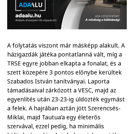
A folytatás viszont már másképp alakult. A
házigazdák játéka pontatlanná vált, míg a
TRSE egyre jobban elkapta a fonalat, és a
szett közepére 3 pontos előnybe kerültek
Szabados István tanítványai. Laporta
támadásaival zárkózott a VESC, majd az
egyenlítés után 23-23-ig üldözték egymást
a felek. A hajrában aztán jött Szerencsés-
Miklai, majd Tautua’a egy életerős
szervával, ezzel pedig, ha minimális