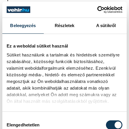
viszont az történt a pályán, amit
szerettünk volna.
Beleegyezés
Részletek
A sütikről
sport
röplabda
VEHIR-VESC
Ez a weboldal sütiket használ
Sütiket használunk a tartalmak és hirdetések személyre
szabásához, közösségi funkciók biztosításához,
valamint weboldalforgalmunk elemzéséhez. Ezenkívül
közösségi média-, hirdető- és elemező partnereinkkel
SZERZŐ
megosztjuk az Ön weboldalhasználatra vonatkozó
vehir.hu
adatait, akik kombinálhatják az adatokat más olyan
adatokkal, amelyeket Ön adott meg számukra vagy az
Ön által használt más szolgáltatásokból gyűjtöttek.
Események
Hozzájárulás kiválasztása
Elengedhetetlen