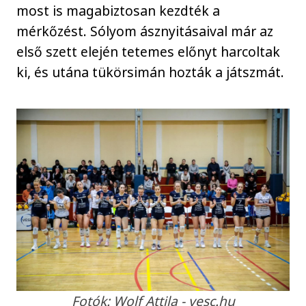
most is magabiztosan kezdték a
mérkőzést. Sólyom ásznyitásaival már az
első szett elején tetemes előnyt harcoltak
ki, és utána tükörsimán hozták a játszmát.
Fotók: Wolf Attila - vesc.hu