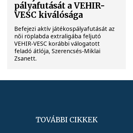
pályafutását a VEHIR-
VESC kiválósága
Befejezi aktív játékospályafutását az
női röplabda extraligába feljutó
VEHIR-VESC korábbi válogatott
feladó átlója, Szerencsés-Miklai
Zsanett.
TOVÁBBI CIKKEK