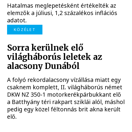
Hatalmas meglepetésként értékelték az
elemzők a júliusi, 1,2 százalékos inflációs
adatot.
KÖZÉLET
Sorra kerülnek elő
világháborús leletek az
alacsony Dunából
A folyó rekordalacsony vízállása miatt egy
csaknem komplett, II. világháborús német
DKW NZ 350-1 motorkerékpárbukkant elő
a Batthyány téri rakpart sziklái alól, máshol
pedig egy közel féltonnás brit akna került
elő.