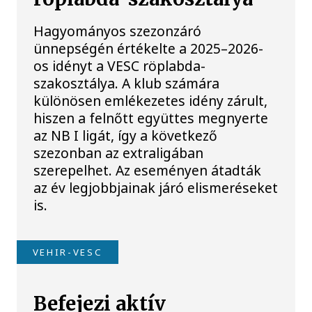
Hagyományos szezonzáró
ünnepségén értékelte a 2025–2026-
os idényt a VESC röplabda-
szakosztálya. A klub számára
különösen emlékezetes idény zárult,
hiszen a felnőtt együttes megnyerte
az NB I ligát, így a következő
szezonban az extraligában
szerepelhet. Az eseményen átadták
az év legjobbjainak járó elismeréseket
is.
VEHIR-VESC
Befejezi aktív