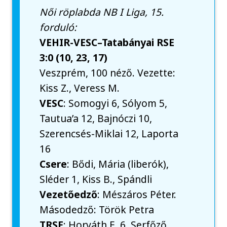
Női röplabda NB I Liga, 15.
forduló:
VEHIR-VESC–Tatabányai RSE
3:0 (10, 23, 17)
Veszprém, 100 néző. Vezette:
Kiss Z., Veress M.
VESC
: Somogyi 6, Sólyom 5,
Tautua’a 12, Bajnóczi 10,
Szerencsés-Miklai 12, Laporta
16
Csere
: Bődi, Mária (liberók),
Sléder 1, Kiss B., Spándli
Vezetőedző
: Mészáros Péter.
Másodedző: Török Petra
TRSE
: Horváth E. 6, Serfőző,