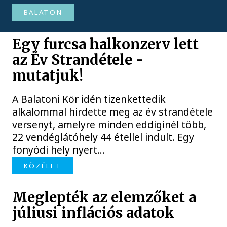
BALATON
Egy furcsa halkonzerv lett
az Év Strandétele -
mutatjuk!
A Balatoni Kör idén tizenkettedik
alkalommal hirdette meg az év strandétele
versenyt, amelyre minden eddiginél több,
22 vendéglátóhely 44 étellel indult. Egy
fonyódi hely nyert...
KÖZÉLET
Meglepték az elemzőket a
júliusi inflációs adatok