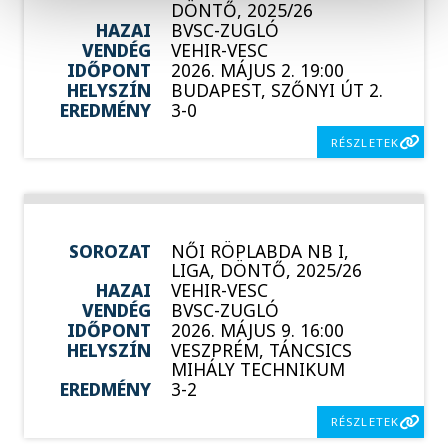
DÖNTŐ, 2025/26
HAZAI
BVSC-ZUGLÓ
VENDÉG
VEHIR-VESC
IDŐPONT
2026. MÁJUS 2. 19:00
HELYSZÍN
BUDAPEST, SZŐNYI ÚT 2.
EREDMÉNY
3-0
RÉSZLETEK
SOROZAT
NŐI RÖPLABDA NB I,
LIGA, DÖNTŐ, 2025/26
HAZAI
VEHIR-VESC
VENDÉG
BVSC-ZUGLÓ
IDŐPONT
2026. MÁJUS 9. 16:00
HELYSZÍN
VESZPRÉM, TÁNCSICS
MIHÁLY TECHNIKUM
EREDMÉNY
3-2
RÉSZLETEK