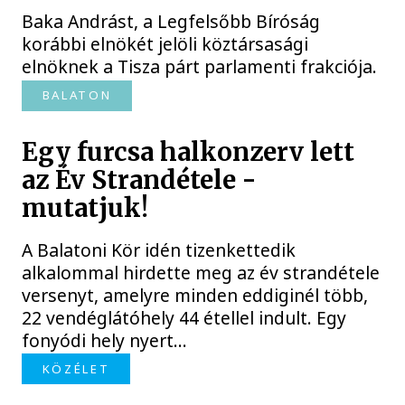
Baka Andrást, a Legfelsőbb Bíróság
korábbi elnökét jelöli köztársasági
elnöknek a Tisza párt parlamenti frakciója.
BALATON
Egy furcsa halkonzerv lett
az Év Strandétele -
mutatjuk!
A Balatoni Kör idén tizenkettedik
alkalommal hirdette meg az év strandétele
versenyt, amelyre minden eddiginél több,
22 vendéglátóhely 44 étellel indult. Egy
fonyódi hely nyert...
KÖZÉLET