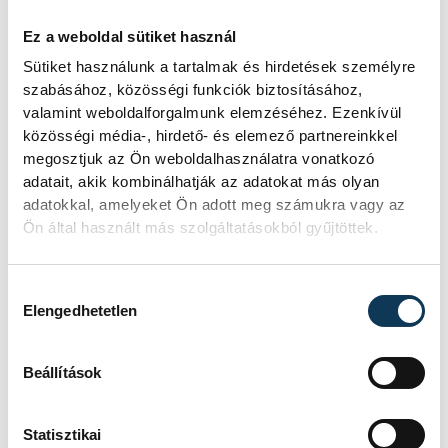
Ez a weboldal sütiket használ
Sütiket használunk a tartalmak és hirdetések személyre
SOROZAT
NŐI FUTSAL NB I/B
szabásához, közösségi funkciók biztosításához,
NYUGATI CSOPORT,
valamint weboldalforgalmunk elemzéséhez. Ezenkívül
2025/26
HAZAI
SSC BUDAPEST
közösségi média-, hirdető- és elemező partnereinkkel
VENDÉG
VESZPRÉMI EGYETEMI
megosztjuk az Ön weboldalhasználatra vonatkozó
SPORT CLUB
adatait, akik kombinálhatják az adatokat más olyan
IDŐPONT
2026. MÁRCIUS 27. 19:30
adatokkal, amelyeket Ön adott meg számukra vagy az
HELYSZÍN
SINOSZ SPORTCSARNOK
Ön által használt más szolgáltatásokból gyűjtöttek.
EREDMÉNY
4-5
RÉSZLETEK
Hozzájárulás kiválasztása
Elengedhetetlen
Beállítások
SOROZAT
NŐI FUTSAL NB I/B
NYUGATI CSOPORT,
2025/26
HAZAI
ASTRA HFC
Statisztikai