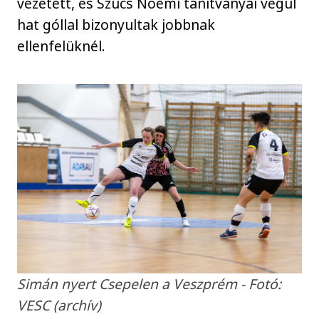
vezetett, és Szücs Noémi tanítványai végül
hat góllal bizonyultak jobbnak
ellenfelüknél.
Simán nyert Csepelen a Veszprém - Fotó:
VESC (archív)