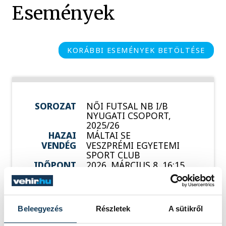
Események
KORÁBBI ESEMÉNYEK BETÖLTÉSE
SOROZAT
NŐI FUTSAL NB I/B
NYUGATI CSOPORT,
2025/26
HAZAI
MÁLTAI SE
VENDÉG
VESZPRÉMI EGYETEMI
SPORT CLUB
IDŐPONT
2026. MÁRCIUS 8. 16:15
HELYSZÍN
TREFF SPORTCSARNOK
(ÉRD)
EREDMÉNY
1-6
Beleegyezés
Részletek
A sütikről
RÉSZLETEK