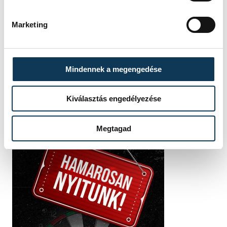
VENDÉG
VESZPRÉMI EGYETEMI
SPORT CLUB
IDŐPONT
2026. ÁPRILIS 26. 17:00
Marketing
HELYSZÍN
ÜLLŐ VÁROSI
SPORTCSARNOK
EREDMÉNY
7-2
Mindennek a megengedése
RÉSZLETEK
Kiválasztás engedélyezése
Megtagad