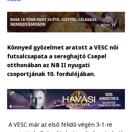
Könnyed győzelmet aratott a VESC női
futsalcsapata a sereghajtó Csepel
otthonában az NB II nyugati
csoportjának 10. fordulójában.
A VESC már az első félidő végén 3-1-re