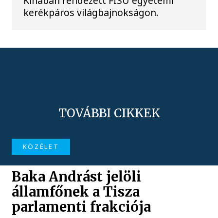
Kínában rendezett FISU egyetemi
kerékpáros világbajnokságon.
TOVÁBBI CIKKEK
KÖZÉLET
Baka Andrást jelöli
államfőnek a Tisza
parlamenti frakciója