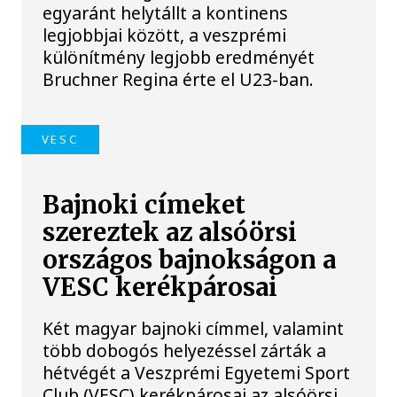
egyaránt helytállt a kontinens
legjobbjai között, a veszprémi
különítmény legjobb eredményét
Bruchner Regina érte el U23-ban.
VESC
Bajnoki címeket
szereztek az alsóörsi
országos bajnokságon a
VESC kerékpárosai
Két magyar bajnoki címmel, valamint
több dobogós helyezéssel zárták a
hétvégét a Veszprémi Egyetemi Sport
Club (VESC) kerékpárosai az alsóörsi