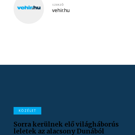
SZERZŐ
vehir.hu
KÖZÉLET
Sorra kerülnek elő világháborús
leletek az alacsony Dunából