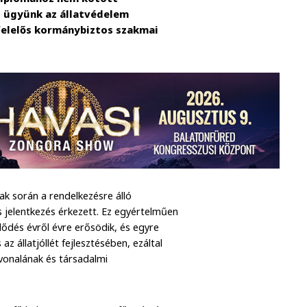
s ügyünk az állatvédelem
 felelős kormánybiztos szakmai
zak során a rendelkezésre álló
jelentkezés érkezett. Ez egyértelműen
klődés évről évre erősödik, és egyre
 az állatjóllét fejlesztésében, ezáltal
vonalának és társadalmi