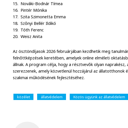
15. Nováki-Bodnár Tímea
16. Pintér Mónika
17. Szita Szimonetta Emma
18. Szőnyi Bellér Ildikó
19. Tóth Ferenc
20. Weisz Anita
Az ösztöndíjasok 2026 februárjában kezdhetik meg tanulmány
felnőttképzések keretében, amelyek online elméleti oktatásból
állnak. A program célja, hogy a résztvevők olyan naprakész,
szerezzenek, amely közvetlenül hozzájárul az állatotthonok 
szakmai működésének fejlesztéséhez.
közélet
állatvédelem
Közös ügyünk az állatvédelem