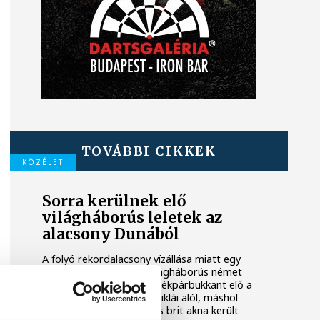
TOVÁBBI CIKKEK
KÖZÉLET
Sorra kerülnek elő
világháborús leletek az
alacsony Dunából
A folyó rekordalacsony vízállása miatt egy
csaknem komplett, II. világháborús német
DKW NZ 350-1 motorkerékpárbukkant elő a
Batthyány téri rakpart sziklái alól, máshol
pedig egy közel féltonnás brit akna került