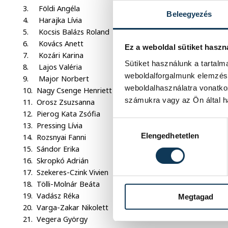
3. Földi Angéla
Beleegyezés
4. Harajka Lívia
5. Kocsis Balázs Roland
6. Kovács Anett
Ez a weboldal sütiket haszn
7. Kozári Karina
Sütiket használunk a tartal
8. Lajos Valéria
weboldalforgalmunk elemzésé
9. Major Norbert
weboldalhasználatra vonatko
10. Nagy Csenge Henriett
számukra vagy az Ön által ha
11. Orosz Zsuzsanna
12. Pierog Kata Zsófia
Hozzájárulás kiválasztása
13. Pressing Lívia
Elengedhetetlen
14. Rozsnyai Fanni
15. Sándor Erika
16. Skropkó Adrián
17. Szekeres-Czink Vivien
18. Tölli-Molnár Beáta
19. Vadász Réka
Megtagad
20. Varga-Zakar Nikolett
21. Vegera György