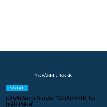
TOVÁBBI CIKKEK
KÖZÉLET
Késéltánc a Dunán: Mi történik, ha
leáll Paks?