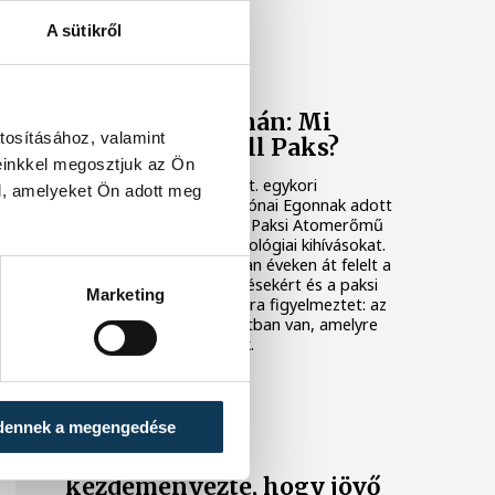
elő.
A sütikről
KÖZÉLET
Késéltánc a Dunán: Mi
tosításához, valamint
történik, ha leáll Paks?
einkkel megosztjuk az Ön
Mártha Imre, az MVM Zrt. egykori
l, amelyeket Ön adott meg
vezérigazgatója ATV-n Rónai Egonnak adott
interjújában vázolta fel a Paksi Atomerőmű
előtt álló példátlan technológiai kihívásokat.
A szakember, aki korábban éveken át felelt a
hazai energetikai fejlesztésekért és a paksi
Marketing
blokkok működéséért, arra figyelmeztet: az
erőmű olyan üzemállapotban van, amelyre
eredetileg nem tervezték.
KÖZÉLET
dennek a megengedése
A Tisza-frakció
kezdeményezte, hogy jövő