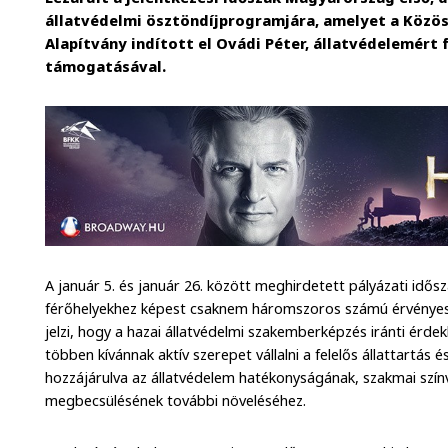
állatvédelmi ösztöndíjprogramjára, amelyet a Közö
Alapítvány indított el Ovádi Péter, állatvédelemért
támogatásával.
A január 5. és január 26. között meghirdetett pályázati idős
férőhelyekhez képest csaknem háromszoros számú érvényes 
jelzi, hogy a hazai állatvédelmi szakemberképzés iránti érde
többen kívánnak aktív szerepet vállalni a felelős állattartás és
hozzájárulva az állatvédelem hatékonyságának, szakmai szín
megbecsülésének további növeléséhez.