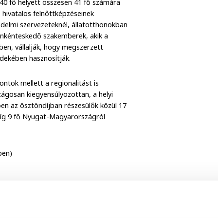
 40 fő helyett összesen 41 fő számára
 hivatalos felnőttképzéseinek
édelmi szervezeteknél, állatotthonokban
önkénteskedő szakemberek, akik a
ben, vállalják, hogy megszerzett
rdekében hasznosítják.
ntok mellett a regionalitást is
ágosan kiegyensúlyozottan, a helyi
ően az ösztöndíjban részesülők közül 17
míg 9 fő Nyugat-Magyarországról
ben)