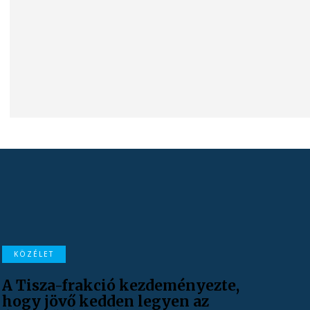
KÖZÉLET
A Tisza-frakció kezdeményezte,
hogy jövő kedden legyen az