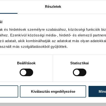
Részletek
ál
mak és hirdetések személyre szabásához, közösségi funkciók biz
hez. Ezenkívül közösségi média-, hirdető- és elemező partner
zó adatait, akik kombinálhatják az adatokat más olyan adatokka
sznált más szolgáltatásokból gyűjtöttek.
Beállítások
Statisztikai
Kiválasztás engedélyezése
Min