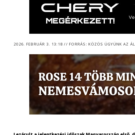
2026. FEBRUÁR 3. 13:18
//
FORRÁS: KÖZÖS ÜGYÜNK AZ Á
Lezárult a jelentkezési időszak Magyarország első,