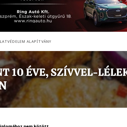
LLATVÉDELEM ALAPÍTVÁNY
 diplomához nem kötött