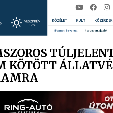
KÖZÉLET
KULT
KÖZÉRDEK
VESZPRÉM
6.
32°C
#Pannon Egyetem
#programajánló
ZOROS TÚLJELENTK
M KÖTÖTT ÁLLATV
RAMRA