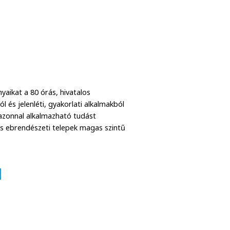
aikat a 80 órás, hivatalos
 és jelenléti, gyakorlati alkalmakból
 azonnal alkalmazható tudást
és ebrendészeti telepek magas szintű