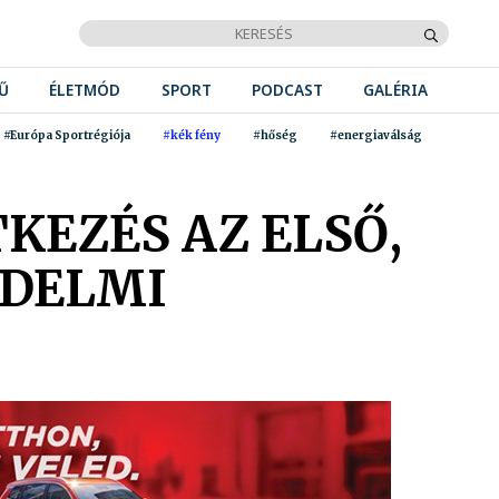
Ű
ÉLETMÓD
SPORT
PODCAST
GALÉRIA
#Európa Sportrégiója
#kék fény
#hőség
#energiaválság
EZÉS AZ ELSŐ,
ÉDELMI