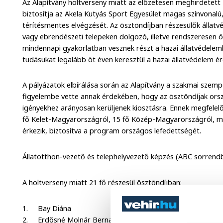
Az Alapítvány holtverseny miatt az előzetesen meghirdetett
biztosítja az Akela Kutyás Sport Egyesület magas színvonalú,
térítésmentes elvégzését. Az ösztöndíjban részesülők állatv
vagy ebrendészeti telepeken dolgozó, illetve rendszeresen 
mindennapi gyakorlatban vesznek részt a hazai állatvédelem
tudásukat legalább öt éven keresztül a hazai állatvédelem é
A pályázatok elbírálása során az Alapítvány a szakmai szempo
figyelembe vette annak érdekében, hogy az ösztöndíjak orsz
igényekhez arányosan kerüljenek kiosztásra. Ennek megfelel
fő Kelet-Magyarországról, 15 fő Közép-Magyarországról, 
érkezik, biztosítva a program országos lefedettségét.
Állatotthon-vezető és telephelyvezető képzés (ABC sorrend
A holtverseny miatt 21 fő részesül ösztöndíjban:
1. Bay Diána
2. Erdősné Molnár Bernadett