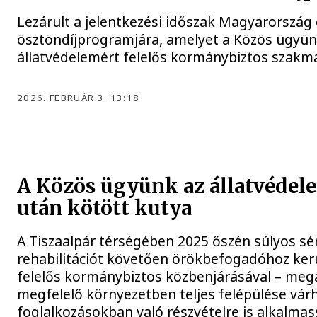
Lezárult a jelentkezési időszak Magyarország
ösztöndíjprogramjára, amelyet a Közös ügyünk 
állatvédelemért felelős kormánybiztos szakm
2026. FEBRUÁR 3. 13:18
A Közös ügyünk az állatvédele
után kötött kutya
A Tiszaalpár térségében 2025 őszén súlyos sé
rehabilitációt követően örökbefogadóhoz kerü
felelős kormánybiztos közbenjárásával – megál
megfelelő környezetben teljes felépülése várh
foglalkozásokban való részvételre is alkalma