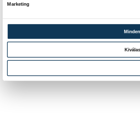
Marketing
Minden
Kivála