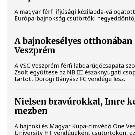
A magyar férfi ifjúsági kézilabda-válogatot
Európa-bajnokság csütörtöki negyeddöntő
A bajnokesélyes otthonában f
Veszprém
A VSC Veszprém férfi labdarúgócsapata szo
Zsolt együttese az NB III északnyugati cs
tartott Dorogi Bányász FC vendége lesz.
Nielsen bravúrokkal, Imre k
mezben
A bajnoki és Magyar Kupa-címvédő One Ves
University HT vendégeként csütörtökön, ezz