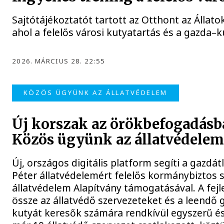
Sajtótájékoztatót tartott az Otthont az Állato
ahol a felelős városi kutyatartás és a gazda–k
2026. MÁRCIUS 28. 22:55
KÖZÖS ÜGYÜNK AZ ÁLLATVÉDELEM
Új korszak az örökbefogadásba
Közös ügyünk az állatvédelem
Új, országos digitális platform segíti a gazdá
Péter állatvédelemért felelős kormánybiztos
állatvédelem Alapítvány támogatásával. A fejl
össze az állatvédő szervezeteket és a leendő g
kutyát keresők számára rendkívül egyszerű és