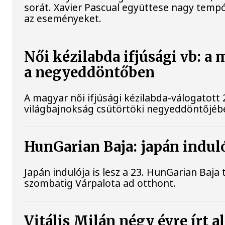
sorát. Xavier Pascual együttese nagy tempó
az eseményeket.
Női kézilabda ifjúsági vb: a
a negyeddöntőben
A magyar női ifjúsági kézilabda-válogatott 
világbajnokság csütörtöki negyeddöntőjébe
HunGarian Baja: japán induló
Japán indulója is lesz a 23. HunGarian Baja
szombatig Várpalota ad otthont.
Vitális Milán négy évre írt 