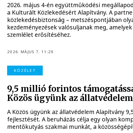
2026. május 4-én együttműködési megállapodá
a Kulturált Közlekedésért Alapítvány. A partner
közlekedésbiztonság – metszéspontjában oly
kezdeményezések valósuljanak meg, amelyek h
szemlélet erősítéséhez.
2026. MÁJUS 7. 11:29
KÖZÉLET
9,5 millió forintos támogatáss
Közös ügyünk az állatvédelem
A Közös ügyünk az állatvédelem Alapítvány 9,5
fejlesztését. A beruházás célja egy olyan kom
mentőkutyás szakmai munkát, a közösségépítés