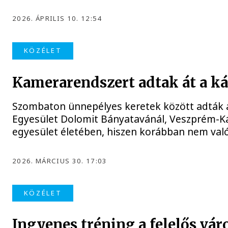
2026. ÁPRILIS 10. 12:54
KÖZÉLET
Kamerarendszert adtak át a ká
Szombaton ünnepélyes keretek között adták á
Egyesület Dolomit Bányatavánál, Veszprém-Ká
egyesület életében, hiszen korábban nem való
2026. MÁRCIUS 30. 17:03
KÖZÉLET
Ingyenes tréning a felelős vár