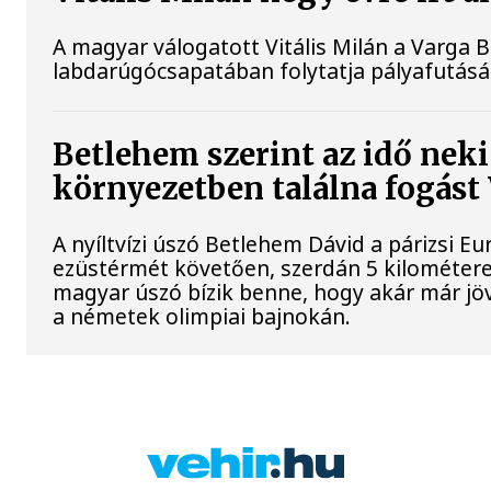
A magyar válogatott Vitális Milán a Varga 
labdarúgócsapatában folytatja pályafutásá
Betlehem szerint az idő neki
környezetben találna fogás
A nyíltvízi úszó Betlehem Dávid a párizsi 
ezüstérmét követően, szerdán 5 kilométeren
magyar úszó bízik benne, hogy akár már jöv
a németek olimpiai bajnokán.