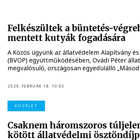
Felkészültek a büntetés-végreh
mentett kutyák fogadására
A Közös ügyünk az állatvédelem Alapítvány é
(BVOP) együttműködésében, Ovádi Péter álla
megvalósuló, országosan egyedülálló „Másodi
2026. FEBRUÁR 18. 10:03
KÖZÉLET
Csaknem háromszoros túljelen
kötött állatvédelmi ösztöndíj