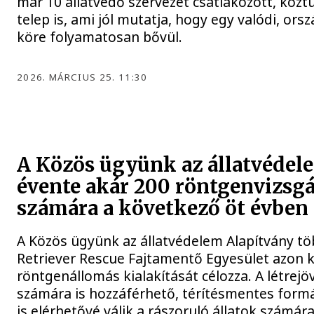
már 10 állatvédő szervezet csatlakozott, köz
telep is, ami jól mutatja, hogy egy valódi, or
köre folyamatosan bővül.
2026. MÁRCIUS 25. 11:30
A Közös ügyünk az állatvéde
évente akár 200 röntgenvizsgál
számára a következő öt évben
A Közös ügyünk az állatvédelem Alapítvány töb
Retriever Rescue Fajtamentő Egyesület azon k
röntgenállomás kialakítását célozza. A létrej
számára is hozzáférhető, térítésmentes formáb
is elérhetővé válik a rászoruló állatok számár