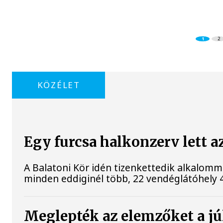
1
2
KÖZÉLET
Egy furcsa halkonzerv lett a
A Balatoni Kör idén tizenkettedik alkalomm
minden eddiginél több, 22 vendéglátóhely 44 
Meglepték az elemzőket a júl