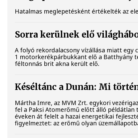
Hatalmas meglepetésként értékelték az elemz
Sorra kerülnek elő világhábo
A folyó rekordalacsony vízállása miatt eg
1 motorkerékpárbukkant elő a Batthyány tér
féltonnás brit akna került elő.
Késéltánc a Dunán: Mi történ
Mártha Imre, az MVM Zrt. egykori vezériga
fel a Paksi Atomerőmű előtt álló példátlan
éveken át felelt a hazai energetikai fejles
figyelmeztet: az erőmű olyan üzemállapotb