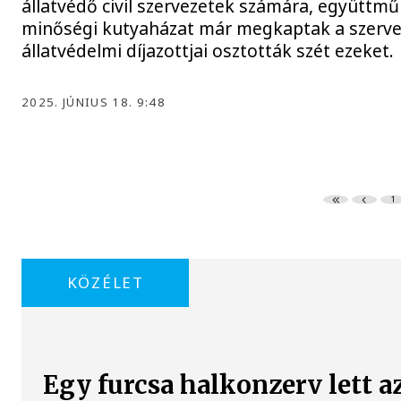
állatvédő civil szervezetek számára, együttmű
minőségi kutyaházat már megkaptak a szervez
állatvédelmi díjazottjai osztották szét ezeket.
2025. JÚNIUS 18. 9:48
1
KÖZÉLET
Egy furcsa halkonzerv lett a