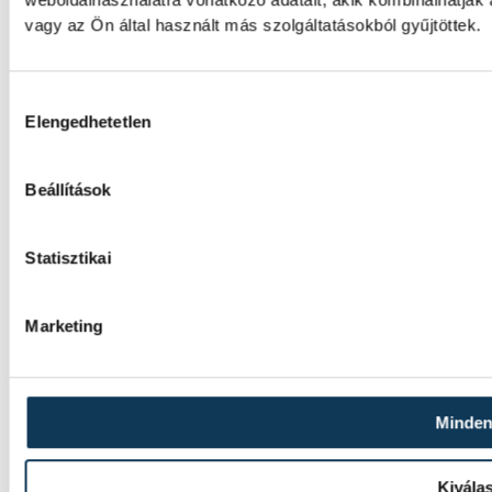
weboldalhasználatra vonatkozó adatait, akik kombinálhatjá
vagy az Ön által használt más szolgáltatásokból gyűjtöttek.
Hozzájárulás kiválasztása
Elengedhetetlen
Beállítások
Statisztikai
Marketing
Minden
Kivála