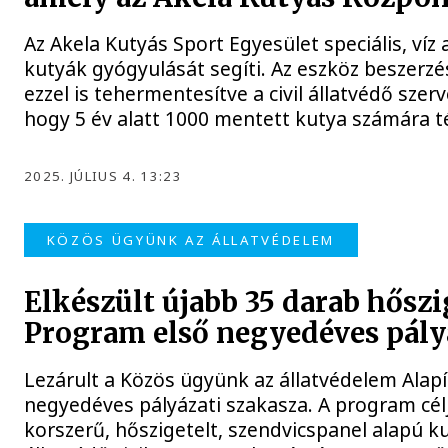
Az Akela Kutyás Sport Egyesület speciális, víz
kutyák gyógyulását segíti. Az eszköz beszerz
ezzel is tehermentesítve a civil állatvédő sze
hogy 5 év alatt 1000 mentett kutya számára té
2025. JÚLIUS 4. 13:23
KÖZÖS ÜGYÜNK AZ ÁLLATVÉDELEM
Elkészült újabb 35 darab hőszi
Program első negyedéves pály
Lezárult a Közös ügyünk az állatvédelem Alapí
negyedéves pályázati szakasza. A program cé
korszerű, hőszigetelt, szendvicspanel alapú