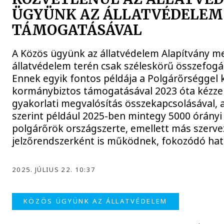
ÜGYÜNK AZ ÁLLATVÉDELEM
TÁMOGATÁSÁVAL
A Közös ügyünk az állatvédelem Alapítvány meg
állatvédelem terén csak széleskörű összefog
Ennek egyik fontos példája a Polgárőrséggel 
kormánybiztos támogatásával 2023 óta kézzel
gyakorlati megvalósítás összekapcsolásával, a
szerint például 2025-ben mintegy 5000 órányi
polgárőrök országszerte, emellett más szerve
jelzőrendszerként is működnek, fokozódó ha
2025. JÚLIUS 22. 10:37
KÖZÖS ÜGYÜNK AZ ÁLLATVÉDELEM