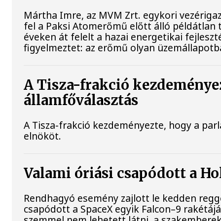
Mártha Imre, az MVM Zrt. egykori vezériga
fel a Paksi Atomerőmű előtt álló példátlan
éveken át felelt a hazai energetikai fejles
figyelmeztet: az erőmű olyan üzemállapotb
A Tisza-frakció kezdeményez
államfőválasztás
A Tisza-frakció kezdeményezte, hogy a par
elnököt.
Valami óriási csapódott a H
Rendhagyó esemény zajlott le kedden reggel
csapódott a SpaceX egyik Falcon–9 rakétájá
szemmel nem lehetett látni, a szakemberek