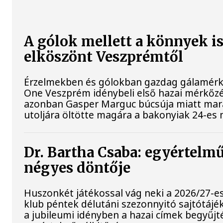
A gólok mellett a könnyek 
elköszönt Veszprémtől
Érzelmekben és gólokban gazdag gálamérkő
One Veszprém idénybeli első hazai mérkőzés
azonban Gasper Marguc búcsúja miatt mar
utoljára öltötte magára a bakonyiak 24-es 
Dr. Bartha Csaba: egyértelmű
négyes döntője
Huszonkét játékossal vág neki a 2026/27-e
klub péntek délutáni szezonnyitó sajtótájék
a jubileumi idényben a hazai címek begyűjt