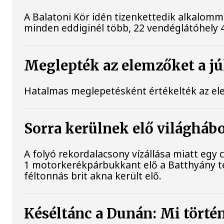
A Balatoni Kör idén tizenkettedik alkalomm
minden eddiginél több, 22 vendéglátóhely 44 
Meglepték az elemzőket a júl
Hatalmas meglepetésként értékelték az elemz
Sorra kerülnek elő világhábo
A folyó rekordalacsony vízállása miatt eg
1 motorkerékpárbukkant elő a Batthyány tér
féltonnás brit akna került elő.
Késéltánc a Dunán: Mi történ