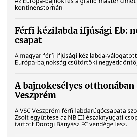
Az Európa-bajnoki és a grand master címet 
kontinenstornán.
Férfi kézilabda ifjúsági Eb:
csapat
A magyar férfi ifjúsági kézilabda-válogatot
Európa-bajnokság csütörtöki negyeddöntő
A bajnokesélyes otthonában f
Veszprém
A VSC Veszprém férfi labdarúgócsapata szo
Zsolt együttese az NB III északnyugati cs
tartott Dorogi Bányász FC vendége lesz.