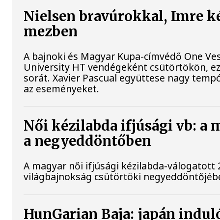
Nielsen bravúrokkal, Imre k
mezben
A bajnoki és Magyar Kupa-címvédő One Ves
University HT vendégeként csütörtökön, ezz
sorát. Xavier Pascual együttese nagy tempó
az eseményeket.
Női kézilabda ifjúsági vb: a
a negyeddöntőben
A magyar női ifjúsági kézilabda-válogatott 
világbajnokság csütörtöki negyeddöntőjébe
HunGarian Baja: japán induló