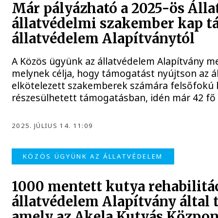
Már pályázható a 2025-ös Áll
állatvédelmi szakember kap t
állatvédelem Alapítványtól
A Közös ügyünk az állatvédelem Alapítvány me
melynek célja, hogy támogatást nyújtson az 
elkötelezett szakemberek számára felsőfokú k
részesülhetett támogatásban, idén már 42 fő 
2025. JÚLIUS 14. 11:09
KÖZÖS ÜGYÜNK AZ ÁLLATVÉDELEM
1000 mentett kutya rehabilitác
állatvédelem Alapítvány által 
amely az Akela Kutyás Közpon