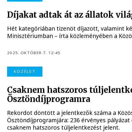
Díjakat adtak át az állatok vi
Hét kategóriában tizenöt díjazott, valamint ké
Minisztériumban – írta közleményében a Közös
2025. OKTÓBER 7. 12:45
KÖZÉLET
Csaknem hatszoros túljelentke
Ösztöndíjprogramra
Rekordot döntött a jelentkezők száma a Közös
Ösztöndíjprogramjára: 236 érvényes pályázat 
csaknem hatszoros túljelentkezést jelent.