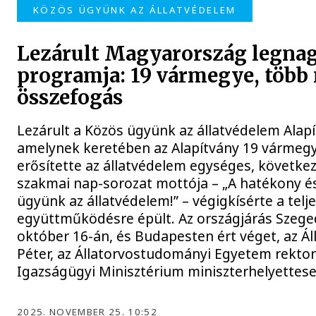
KÖZÖS ÜGYÜNK AZ ÁLLATVÉDELEM
Lezárult Magyarország legnag
programja: 19 vármegye, több
összefogás
Lezárult a Közös ügyünk az állatvédelem Alap
amelynek keretében az Alapítvány 19 vármeg
erősítette az állatvédelem egységes, követk
szakmai nap-sorozat mottója – „A hatékony és
ügyünk az állatvédelem!” – végigkísérte a telj
együttműködésre épült. Az országjárás Szeg
október 16-án, és Budapesten ért véget, az 
Péter, az Állatorvostudományi Egyetem rektor
Igazságügyi Minisztérium miniszterhelyettes
2025. NOVEMBER 25. 10:52