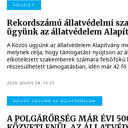
KÖZÉLET
Rekordszámú állatvédelmi sz
ügyünk az állatvédelem Alapí
A Közös ügyünk az állatvédelem Alapítvány me
melynek célja, hogy támogatást nyújtson az 
elkötelezett szakemberek számára felsőfokú k
részesülhetett támogatásban, idén már 42 fő s
2025. JÚLIUS 28. 15:27
KÖZÖS ÜGYÜNK AZ ÁLLATVÉDELEM
A POLGÁRŐRSÉG MÁR ÉVI 50
KÖZVETLENÜL AZ ÁLLATVÉD