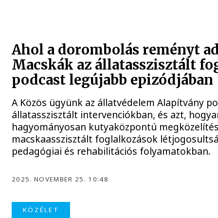
Ahol a dorombolás reményt ad
Macskák az állatasszisztált 
podcast legújabb epizódjában
A Közös ügyünk az állatvédelem Alapítvány po
állatasszisztált intervenciókban, és azt, hog
hagyományosan kutyaközpontú megközelítések
macskaasszisztált foglalkozások létjogosultsá
pedagógiai és rehabilitációs folyamatokban.
2025. NOVEMBER 25. 10:48
KÖZÉLET