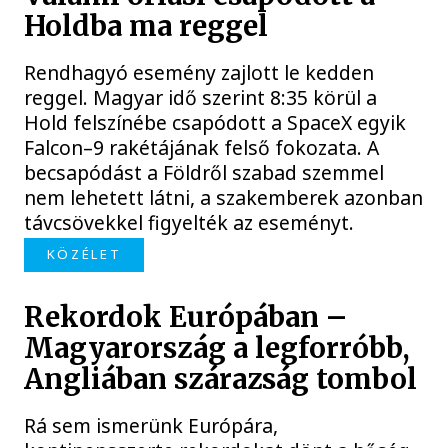
Holdba ma reggel
Rendhagyó esemény zajlott le kedden
reggel. Magyar idő szerint 8:35 körül a
Hold felszínébe csapódott a SpaceX egyik
Falcon–9 rakétájának felső fokozata. A
becsapódást a Földről szabad szemmel
nem lehetett látni, a szakemberek azonban
távcsövekkel figyelték az eseményt.
KÖZÉLET
Rekordok Európában –
Magyarország a legforróbb,
Angliában szárazság tombol
Rá sem ismerünk Európára,