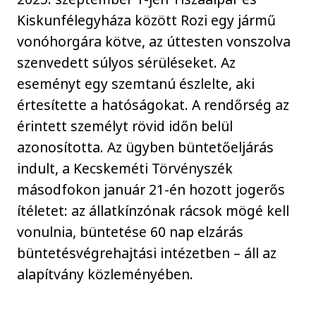
Kiskunfélegyháza között Rozi egy jármű
vonóhorgára kötve, az úttesten vonszolva
szenvedett súlyos sérüléseket. Az
eseményt egy szemtanú észlelte, aki
értesítette a hatóságokat. A rendőrség az
érintett személyt rövid időn belül
azonosította. Az ügyben büntetőeljárás
indult, a Kecskeméti Törvényszék
másodfokon január 21-én hozott jogerős
ítéletet: az állatkínzónak rácsok mögé kell
vonulnia, büntetése 60 nap elzárás
büntetésvégrehajtási intézetben – áll az
alapítvány közleményében.