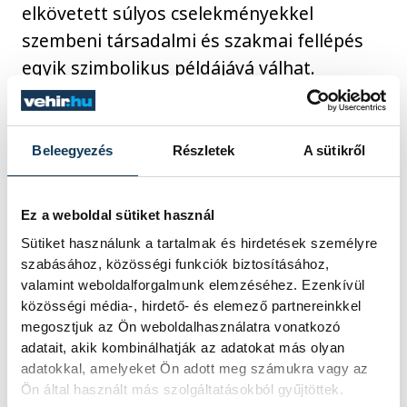
elkövetett súlyos cselekményekkel
szembeni társadalmi és szakmai fellépés
egyik szimbolikus példájává válhat.
közélet
állatvédelem
Beleegyezés
Részletek
A sütikről
Közös ügyünk az állatvédelem
Ez a weboldal sütiket használ
Sütiket használunk a tartalmak és hirdetések személyre
szabásához, közösségi funkciók biztosításához,
valamint weboldalforgalmunk elemzéséhez. Ezenkívül
közösségi média-, hirdető- és elemező partnereinkkel
SZERZŐ
megosztjuk az Ön weboldalhasználatra vonatkozó
vehir.hu
adatait, akik kombinálhatják az adatokat más olyan
adatokkal, amelyeket Ön adott meg számukra vagy az
Ön által használt más szolgáltatásokból gyűjtöttek.