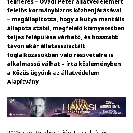
felmérés – Ovádi Péter állatvédelemért
felelős kormánybiztos közbenjárásával
– megállapította, hogy a kutya mentális
állapota stabil, megfelelő környezetben
teljes felépülése várható, és hosszabb
távon akár állatasszisztált
foglalkozásokban való részvételre is
alkalmassá válhat – írta közleményben
a Közös ügyünk az állatvédelem
Alapítvány.
2025. szeptember 1-jén Tiszaalpár és