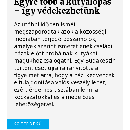
Egyre több a kutyalopás
– így védekezhetünk
Az utóbbi időben ismét
megszaporodtak azok a közösségi
médiában terjedő beszámolók,
amelyek szerint ismeretlenek családi
házak előtt próbálnak kutyákat
magukhoz csalogatni. Egy Budakeszin
történt eset újra ráirányította a
figyelmet arra, hogy a házi kedvencek
eltulajdonítása valós veszély lehet,
ezért érdemes tisztában lenni a
kockázatokkal és a megelőzés
lehetőségeivel.
KÖZÉRDEKŰ