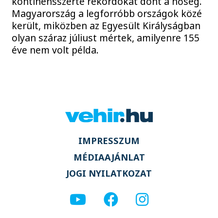
kontinensszerte rekordokat dönt a hőség.
Magyarország a legforróbb országok közé
került, miközben az Egyesült Királyságban
olyan száraz júliust mértek, amilyenre 155
éve nem volt példa.
IMPRESSZUM
MÉDIAAJÁNLAT
JOGI NYILATKOZAT