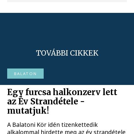
TOVÁBBI CIKKEK
BALATON
Egy furcsa halkonzerv lett
az Év Strandétele -
mutatjuk!
A Balatoni Kör idén tizenkettedik
alkalommal hirdette meg az év strandétele