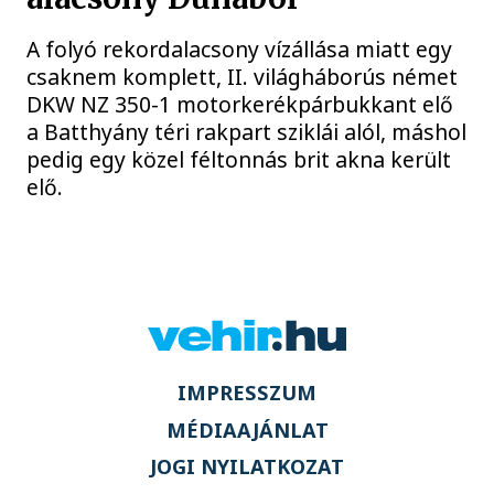
A folyó rekordalacsony vízállása miatt egy
csaknem komplett, II. világháborús német
DKW NZ 350-1 motorkerékpárbukkant elő
a Batthyány téri rakpart sziklái alól, máshol
pedig egy közel féltonnás brit akna került
elő.
IMPRESSZUM
MÉDIAAJÁNLAT
JOGI NYILATKOZAT