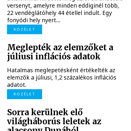
versenyt, amelyre minden eddiginél több,
22 vendéglátóhely 44 étellel indult. Egy
fonyódi hely nyert...
KÖZÉLET
Meglepték az elemzőket a
júliusi inflációs adatok
Hatalmas meglepetésként értékelték az
elemzők a júliusi, 1,2 százalékos inflációs
adatot.
KÖZÉLET
Sorra kerülnek elő
világháborús leletek az
alacsony Dunából