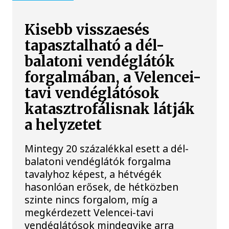
Kisebb visszaesés
tapasztalható a dél-
balatoni vendéglátók
forgalmában, a Velencei-
tavi vendéglátósok
katasztrofálisnak látják
a helyzetet
Mintegy 20 százalékkal esett a dél-
balatoni vendéglátók forgalma
tavalyhoz képest, a hétvégék
hasonlóan erősek, de hétközben
szinte nincs forgalom, míg a
megkérdezett Velencei-tavi
vendéglátósok mindegyike arra