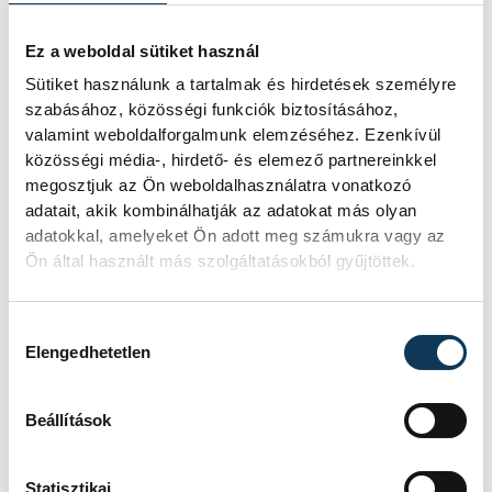
Ez a weboldal sütiket használ
Sütiket használunk a tartalmak és hirdetések személyre
szabásához, közösségi funkciók biztosításához,
valamint weboldalforgalmunk elemzéséhez. Ezenkívül
közösségi média-, hirdető- és elemező partnereinkkel
megosztjuk az Ön weboldalhasználatra vonatkozó
adatait, akik kombinálhatják az adatokat más olyan
adatokkal, amelyeket Ön adott meg számukra vagy az
Ön által használt más szolgáltatásokból gyűjtöttek.
Hozzájárulás kiválasztása
Elengedhetetlen
Beállítások
közélet
gazdaság
programajánló
üzleti fórum
Statisztikai