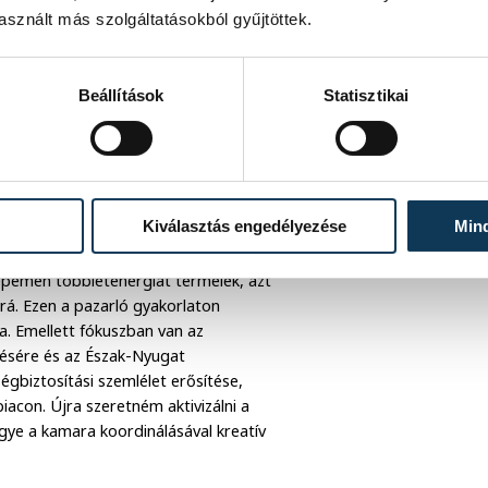
sznált más szolgáltatásokból gyűjtöttek.
ness Eminence rendezvény, vagy a járási
a „nagykoalíciós vezetés” elve
tni, amíg konszenzusos javaslat nem
Beállítások
Statisztikai
cél, hogy Veszprém a területi kamarák
a, az osztrák és német kamarai
aságfejlesztési feladatok – mint a
Kiválasztás engedélyezése
Min
rdinálása – mellett idén fajsúlyos,
 energiaközösségek ügye. Jelenleg a
lepemen többletenergiát termelek, azt
rá. Ezen a pazarló gyakorlaton
ila. Emellett fókuszban van az
sztésére és az Észak-Nyugat
gbiztosítási szemlélet erősítése,
acon. Újra szeretném aktivizálni a
gye a kamara koordinálásával kreatív