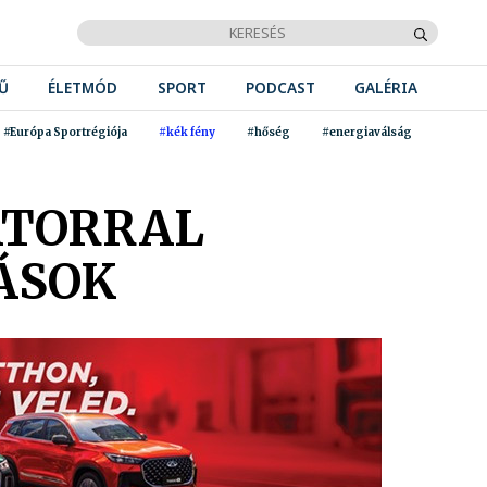
Ű
ÉLETMÓD
SPORT
PODCAST
GALÉRIA
#Európa Sportrégiója
#kék fény
#hőség
#energiaválság
GÁTORRAL
ÁSOK