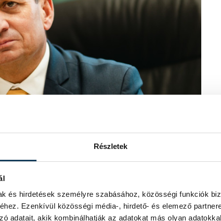
Részletek
ál
mak és hirdetések személyre szabásához, közösségi funkciók biz
hídnak a pilléreit pedig a láthatóság és
hez. Ezenkívül közösségi média-, hirdető- és elemező partner
ármegyei Kereskedelmi és Iparkamara
zó adatait, akik kombinálhatják az adatokat más olyan adatokka
sorozata, a Női Vállalkozói Klub