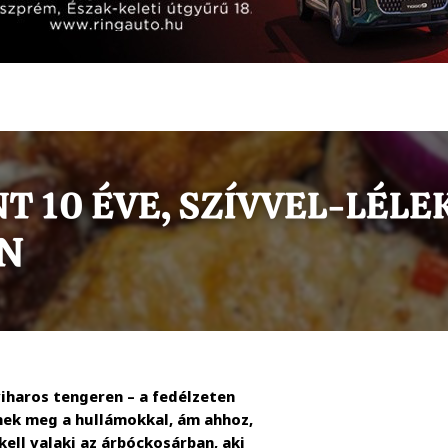
iharos tengeren – a fedélzeten
nek meg a hullámokkal, ám ahhoz,
kell valaki az árbóckosárban, aki