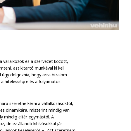
a vállalkozók és a szervezet között,
eni, azt kitartó munkával ki kell
l úgy dolgoznia, hogy arra bizalom
a hitelességre és a folyamatos
ara szeretne kérni a vállalkozásoktól,
es dinamikára, miszerint mindig van
ly mindig eltér egymástól. A
, de ez állandó kihívásokkal jár.
tói láncok kezeléséről. – „Azt szeretném