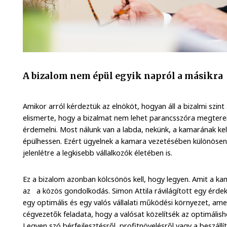
A bizalom nem épül egyik napról a másikra
Amikor arról kérdeztük az elnököt, hogyan áll a bizalmi szint 
elismerte, hogy a bizalmat nem lehet parancsszóra megteremt
érdemelni. Most nálunk van a labda, nekünk, a kamarának kel
épülhessen. Ezért ügyelnek a kamara vezetésében különösen 
jelenlétre a legkisebb vállalkozók életében is.
Ez a bizalom azonban kölcsönös kell, hogy legyen. Amit a kam
az a közös gondolkodás. Simon Attila rávilágított egy érdek
egy optimális és egy valós vállalati működési környezet, ame
cégvezetők feladata, hogy a valósat közelítsék az optimálishoz
Legyen szó bérfejlesztésről, profitnövelésről vagy a beszállí