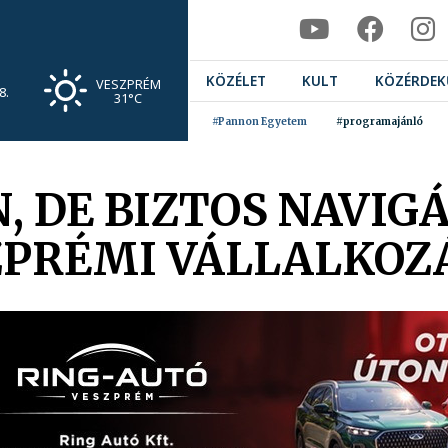
KÖZÉLET
KULT
KÖZÉRDEK
VESZPRÉM
8.
31°C
#Pannon Egyetem
#programajánló
, DE BIZTOS NAVI
ZPRÉMI VÁLLALKOZ