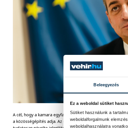
Beleegyezés
Ez a weboldal sütiket haszn
Sütiket használunk a tartal
A cél, hogy a kamara egyfajta hídként funkcionáljon. Ennek a 
weboldalforgalmunk elemzésé
a közösségépítés adja. Az elmúlt időszakban a Veszprém V
weboldalhasználatra vonatko
tudatosan növelte jelenlétét a közéletben. Az üzleti reggelik 