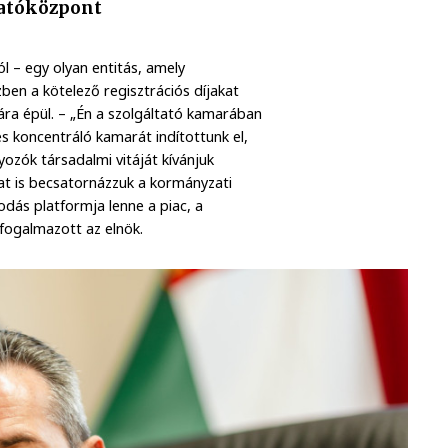
tatóközpont
l – egy olyan entitás, amely
zben a kötelező regisztrációs díjakat
sára épül. – „Én a szolgáltató kamarában
 és koncentráló kamarát indítottunk el,
ozók társadalmi vitáját kívánjuk
kat is becsatornázzuk a kormányzati
dás platformja lenne a piac, a
fogalmazott az elnök.