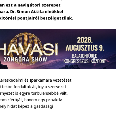
en ezt a navigátori szerepet
ra. Dr. Simon Attila elnökkel
kitörési pontjairól beszélgettünk.
Kereskedelmi és Iparkamara vezetését,
tekbe fordultak át, így a szervezet
rnyezet is egyre turbulensebbé vált,
tmoszféráját, hanem egy proaktív
mely hidat képez a gazdasági