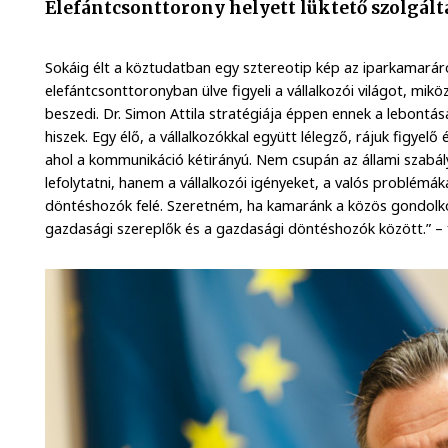
Elefántcsonttorony helyett lüktető szolgál
Sokáig élt a köztudatban egy sztereotip kép az iparkamaráró
elefántcsonttoronyban ülve figyeli a vállalkozói világot, mikö
beszedi. Dr. Simon Attila stratégiája éppen ennek a lebontá
hiszek. Egy élő, a vállalkozókkal együtt lélegző, rájuk figyelő
ahol a kommunikáció kétirányú. Nem csupán az állami szabály
lefolytatni, hanem a vállalkozói igényeket, a valós problémá
döntéshozók felé. Szeretném, ha kamaránk a közös gondolko
gazdasági szereplők és a gazdasági döntéshozók között.” – 