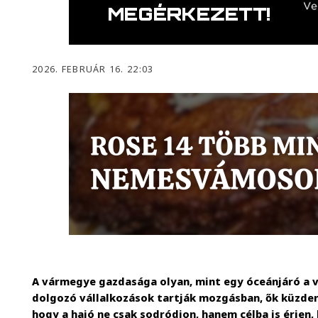
2026. FEBRUÁR 16. 22:03
A vármegye gazdasága olyan, mint egy óceánjáró a v
dolgozó vállalkozások tartják mozgásban, ők küzde
hogy a hajó ne csak sodródjon, hanem célba is érjen, 