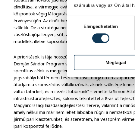
számukra vagy az Ön által ha
elindítása, a vármegye kiválóságait bemutató megújult Busi
központok végig látogatása mind azt a célt szolgálják, hogy 
Hozzájárulás kiválasztása
érvényesüljön. Az elnök hitvallása szerint addig kell egyezte
Elengedhetetlen
születik. De a stratégia nem áll meg a vármegyehatárnál, a 
zászlóshajója legyen, sőt, a tekintetek már a határokon túlr
modellek, illetve kapcsolatok felé is irányulnak.
A prioritások listája hosszú és ambiciózus. Az általános gazd
Megtagad
Demján Sándor Program vagy a Széchenyi Kártya Program koo
specifikus célok is megjelentek. – „Az egyik legfontosabb az
jogszabályi háttér nem teszi lehetővé, hogy ha én az iparte
átadjam a szomszédos vállalkozónak, akinek szüksége lenne 
változtatni kell, és mi ezért lobbizunk” – emelte ki Simon Att
infrastruktúrafejlesztés, különös tekintettel a 8-as út fejle
Magyarországi Gazdaságfejlesztési Tervre, valamint a minősé
amely nélkül ma már nem lehet labdába rúgni a nemzetközi pi
járműipari klaszterünket, és szeretném, ha Veszprém várme
ipari központtá fejlődne.