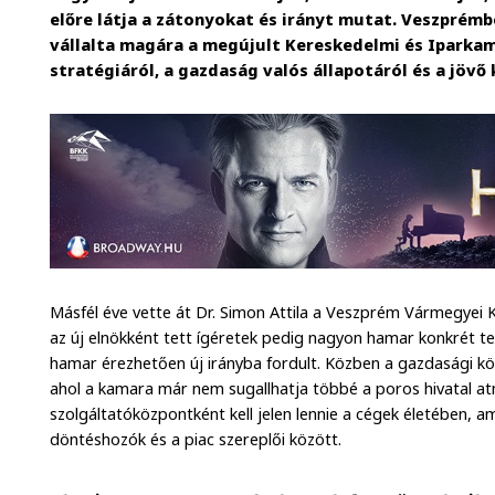
előre látja a zátonyokat és irányt mutat. Veszprémb
vállalta magára a megújult Kereskedelmi és Iparkama
stratégiáról, a gazdaság valós állapotáról és a jövő 
Másfél éve vette át Dr. Simon Attila a Veszprém Vármegyei 
az új elnökként tett ígéretek pedig nagyon hamar konkrét tet
hamar érezhetően új irányba fordult. Közben a gazdasági kö
ahol a kamara már nem sugallhatja többé a poros hivatal a
szolgáltatóközpontként kell jelen lennie a cégek életében, a
döntéshozók és a piac szereplői között.