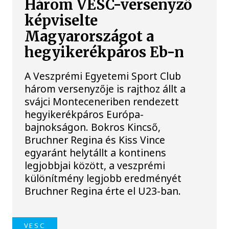
Három VESC-versenyző
képviselte
Magyarországot a
hegyikerékpáros Eb-n
A Veszprémi Egyetemi Sport Club
három versenyzője is rajthoz állt a
svájci Monteceneriben rendezett
hegyikerékpáros Európa-
bajnokságon. Bokros Kincső,
Bruchner Regina és Kiss Vince
egyaránt helytállt a kontinens
legjobbjai között, a veszprémi
különítmény legjobb eredményét
Bruchner Regina érte el U23-ban.
VESC