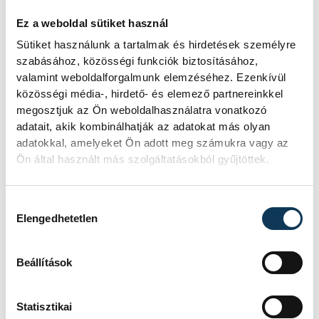
SPORT CLUB
IDŐPONT
2026. MÁRCIUS 27. 19:30
Ez a weboldal sütiket használ
HELYSZÍN
SINOSZ SPORTCSARNOK
Sütiket használunk a tartalmak és hirdetések személyre
EREDMÉNY
4-5
szabásához, közösségi funkciók biztosításához,
RÉSZLETEK
valamint weboldalforgalmunk elemzéséhez. Ezenkívül
közösségi média-, hirdető- és elemező partnereinkkel
megosztjuk az Ön weboldalhasználatra vonatkozó
adatait, akik kombinálhatják az adatokat más olyan
adatokkal, amelyeket Ön adott meg számukra vagy az
SOROZAT
NŐI FUTSAL NB I/B
Ön által használt más szolgáltatásokból gyűjtöttek.
NYUGATI CSOPORT,
2025/26
HAZAI
ASTRA HFC
Hozzájárulás kiválasztása
VENDÉG
VESZPRÉMI EGYETEMI
Elengedhetetlen
SPORT CLUB
IDŐPONT
2026. ÁPRILIS 26. 17:00
HELYSZÍN
ÜLLŐ VÁROSI
SPORTCSARNOK
Beállítások
EREDMÉNY
7-2
RÉSZLETEK
Statisztikai