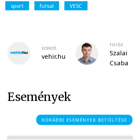
sport
futsal
VESC
FOTÓS
SZERZŐ
Szalai
vehir.hu
Csaba
Események
KORÁBBI ESEMÉNYEK BETÖLTÉSE