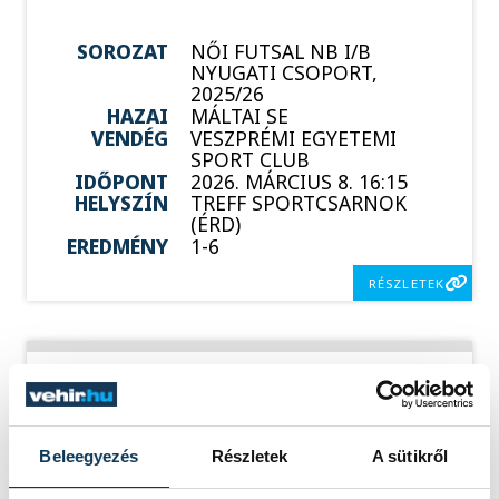
SOROZAT
NŐI FUTSAL NB I/B
NYUGATI CSOPORT,
2025/26
HAZAI
MÁLTAI SE
VENDÉG
VESZPRÉMI EGYETEMI
SPORT CLUB
IDŐPONT
2026. MÁRCIUS 8. 16:15
HELYSZÍN
TREFF SPORTCSARNOK
(ÉRD)
EREDMÉNY
1-6
RÉSZLETEK
SOROZAT
NŐI FUTSAL NB I/B
NYUGATI CSOPORT,
2025/26
Beleegyezés
Részletek
A sütikről
HAZAI
SSC BUDAPEST
VENDÉG
VESZPRÉMI EGYETEMI