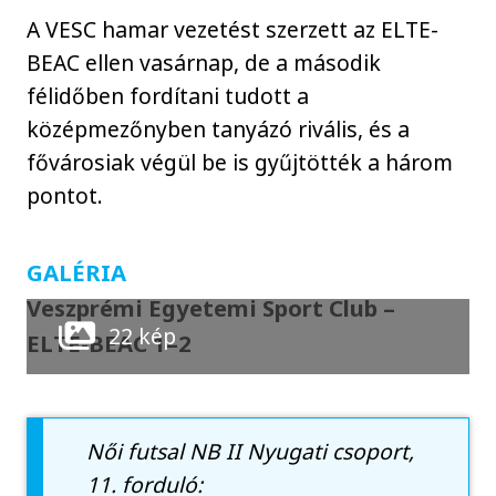
A VESC hamar vezetést szerzett az ELTE-
BEAC ellen vasárnap, de a második
félidőben fordítani tudott a
középmezőnyben tanyázó rivális, és a
fővárosiak végül be is gyűjtötték a három
pontot.
GALÉRIA
Veszprémi Egyetemi Sport Club –
22 kép
ELTE-BEAC 1–2
Női futsal NB II Nyugati csoport,
11. forduló: