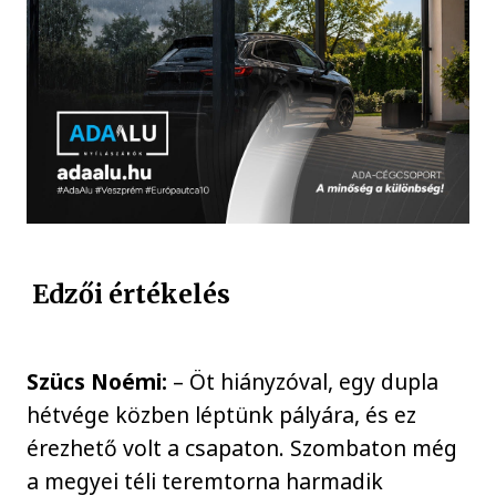
Edzői értékelés
Szücs Noémi:
– Öt hiányzóval, egy dupla
hétvége közben léptünk pályára, és ez
érezhető volt a csapaton. Szombaton még
a megyei téli teremtorna harmadik