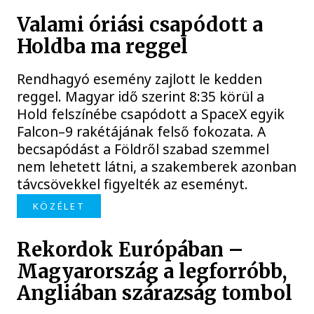
Valami óriási csapódott a
Holdba ma reggel
Rendhagyó esemény zajlott le kedden
reggel. Magyar idő szerint 8:35 körül a
Hold felszínébe csapódott a SpaceX egyik
Falcon–9 rakétájának felső fokozata. A
becsapódást a Földről szabad szemmel
nem lehetett látni, a szakemberek azonban
távcsövekkel figyelték az eseményt.
KÖZÉLET
Rekordok Európában –
Magyarország a legforróbb,
Angliában szárazság tombol