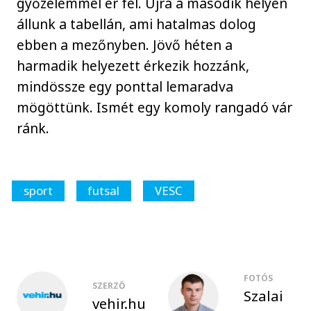
győzelemmel ér fel. Újra a második helyen
állunk a tabellán, ami hatalmas dolog
ebben a mezőnyben. Jövő héten a
harmadik helyezett érkezik hozzánk,
mindössze egy ponttal lemaradva
mögöttünk. Ismét egy komoly rangadó vár
ránk.
sport
futsal
VESC
FOTÓS
SZERZŐ
Szalai
vehir.hu