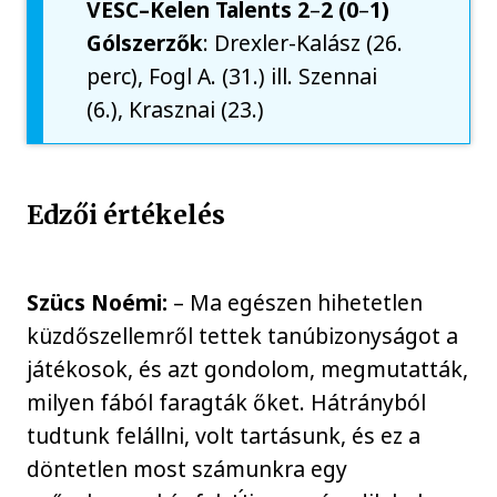
VESC–Kelen Talents 2
–
2 (0
–
1)
Gólszerzők
: Drexler-Kalász (26.
perc), Fogl A. (31.) ill. Szennai
(6.), Krasznai (23.)
Edzői értékelés
Szücs Noémi:
– Ma egészen hihetetlen
küzdőszellemről tettek tanúbizonyságot a
játékosok, és azt gondolom, megmutatták,
milyen fából faragták őket. Hátrányból
tudtunk felállni, volt tartásunk, és ez a
döntetlen most számunkra egy