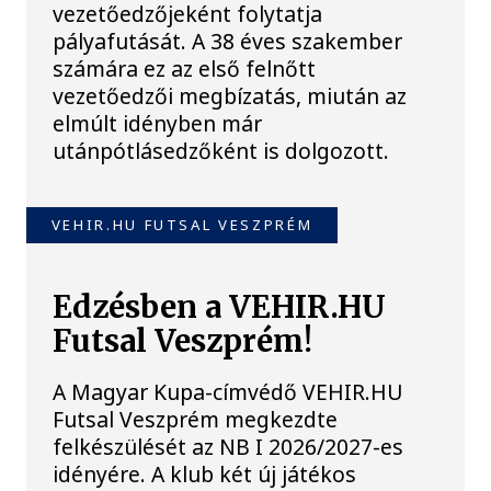
vezetőedzőjeként folytatja
pályafutását. A 38 éves szakember
számára ez az első felnőtt
vezetőedzői megbízatás, miután az
elmúlt idényben már
utánpótlásedzőként is dolgozott.
VEHIR.HU FUTSAL VESZPRÉM
Edzésben a VEHIR.HU
Futsal Veszprém!
A Magyar Kupa-címvédő VEHIR.HU
Futsal Veszprém megkezdte
felkészülését az NB I 2026/2027-es
idényére. A klub két új játékos