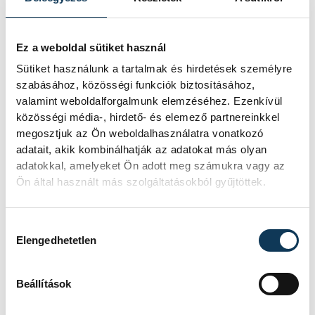
(ÉRD)
EREDMÉNY
1-6
RÉSZLETEK
Ez a weboldal sütiket használ
Sütiket használunk a tartalmak és hirdetések személyre
szabásához, közösségi funkciók biztosításához,
valamint weboldalforgalmunk elemzéséhez. Ezenkívül
közösségi média-, hirdető- és elemező partnereinkkel
SOROZAT
NŐI FUTSAL NB I/B
NYUGATI CSOPORT,
megosztjuk az Ön weboldalhasználatra vonatkozó
2025/26
adatait, akik kombinálhatják az adatokat más olyan
HAZAI
SSC BUDAPEST
adatokkal, amelyeket Ön adott meg számukra vagy az
VENDÉG
VESZPRÉMI EGYETEMI
Ön által használt más szolgáltatásokból gyűjtöttek.
SPORT CLUB
IDŐPONT
2026. MÁRCIUS 27. 19:30
HELYSZÍN
SINOSZ SPORTCSARNOK
Hozzájárulás kiválasztása
EREDMÉNY
4-5
Elengedhetetlen
RÉSZLETEK
Beállítások