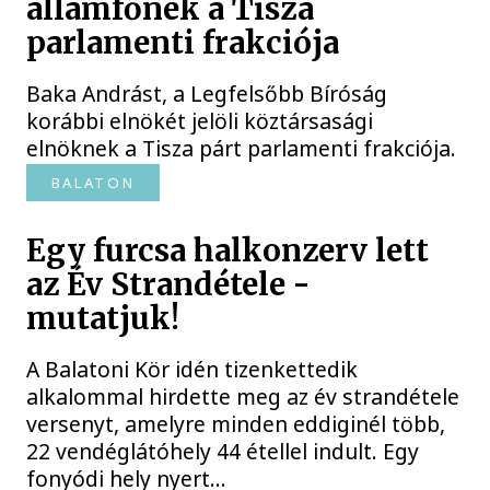
államfőnek a Tisza
parlamenti frakciója
Baka Andrást, a Legfelsőbb Bíróság
korábbi elnökét jelöli köztársasági
elnöknek a Tisza párt parlamenti frakciója.
BALATON
Egy furcsa halkonzerv lett
az Év Strandétele -
mutatjuk!
A Balatoni Kör idén tizenkettedik
alkalommal hirdette meg az év strandétele
versenyt, amelyre minden eddiginél több,
22 vendéglátóhely 44 étellel indult. Egy
fonyódi hely nyert...