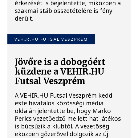
érkezését is bejelentette, miközben a
szakmai stáb összetételére is fény
derült.
VEHIR.HU FUTSAL VESZPRÉM
Jövőre is a dobogóért
küzdene a VEHIR.HU
Futsal Veszprém
A VEHIR.HU Futsal Veszprém kedd
este hivatalos közösségi média
oldalán jelentette be, hogy Marko
Perics vezetőedző mellett hat játékos
is búcsúzik a klubtól. A vezetőség
eközben gőzerővel dolgozik az új