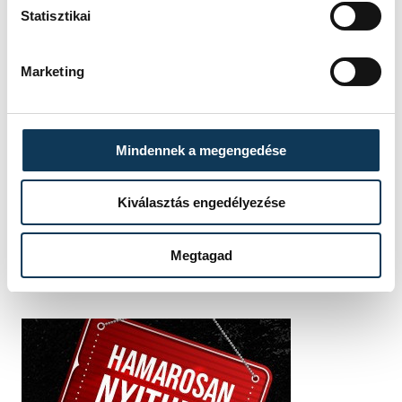
Statisztikai
SOROZAT
NŐI FUTSAL NB I/B
NYUGATI CSOPORT,
2025/26
HAZAI
ASTRA HFC
Marketing
VENDÉG
VESZPRÉMI EGYETEMI
SPORT CLUB
IDŐPONT
2026. ÁPRILIS 26. 17:00
HELYSZÍN
ÜLLŐ VÁROSI
Mindennek a megengedése
SPORTCSARNOK
EREDMÉNY
7-2
Kiválasztás engedélyezése
RÉSZLETEK
Megtagad