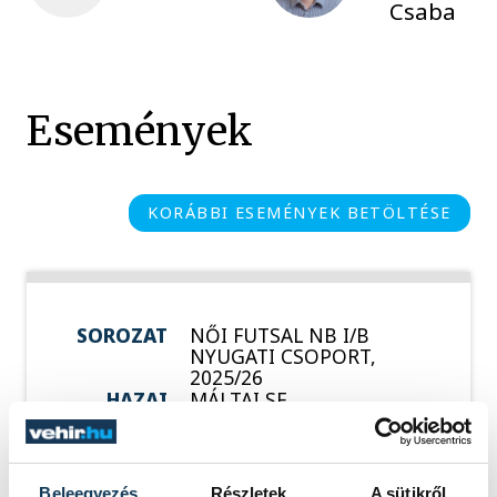
Csaba
Események
KORÁBBI ESEMÉNYEK BETÖLTÉSE
SOROZAT
NŐI FUTSAL NB I/B
NYUGATI CSOPORT,
2025/26
HAZAI
MÁLTAI SE
VENDÉG
VESZPRÉMI EGYETEMI
SPORT CLUB
IDŐPONT
2026. MÁRCIUS 8. 16:15
HELYSZÍN
TREFF SPORTCSARNOK
Beleegyezés
Részletek
A sütikről