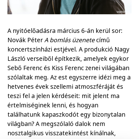
A nyitóelőadásra március 6-án kerül sor:
Novák Péter
A bomlás üzenete
című
koncertszínházi estjével. A produkció Nagy
László verseiből építkezik, amelyek egykor
Sebő Ferenc és Kiss Ferenc zenei világában
szólaltak meg. Az est egyszerre idézi meg a
hetvenes évek szellemi atmoszféráját és
teszi fel a jelen kérdéseit: mit jelent ma
értelmiséginek lenni, és hogyan
találhatunk kapaszkodót egy bizonytalan
világban? A megszólaló dalok nem
nosztalgikus visszatekintést kínálnak,