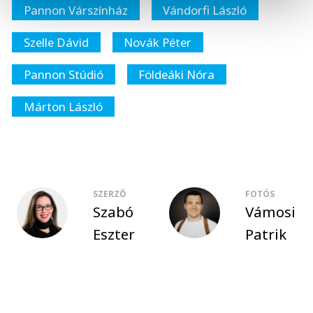
Pannon Várszínház
Vándorfi László
Szelle Dávid
Novák Péter
Pannon Stúdió
Földeáki Nóra
Márton László
SZERZŐ
FOTÓS
Szabó
Vámosi
Eszter
Patrik