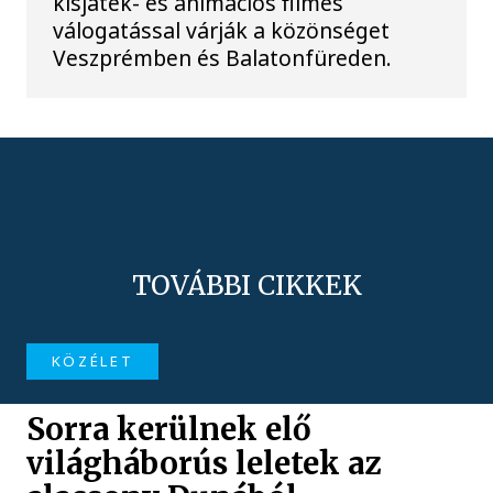
kisjáték- és animációs filmes
válogatással várják a közönséget
Veszprémben és Balatonfüreden.
TOVÁBBI CIKKEK
KÖZÉLET
Sorra kerülnek elő
világháborús leletek az