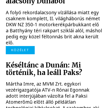
alacsony Dunából
A folyó rekordalacsony vízállása miatt egy
csaknem komplett, II. világháborús német
DKW NZ 350-1 motorkerékpárbukkant elő
a Batthyány téri rakpart sziklái alól, máshol
pedig egy közel féltonnás brit akna került
elő.
KÖZÉLET
Késéltánc a Dunán: Mi
történik, ha leáll Paks?
Mártha Imre, az MVM Zrt. egykori
vezérigazgatója ATV-n Rónai Egonnak
adott interjújában vázolta fel a Paksi
Atomerőmű előtt álló példátlan
technológiai kihívásokat. A szakember, aki