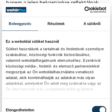
hanem a jelen helyzetünkre reflektálnak.
Beleegyezés
Részletek
A sütikről
Ez a weboldal sütiket használ
Sütiket használunk a tartalmak és hirdetések személyre
szabásához, közösségi funkciók biztosításához,
valamint weboldalforgalmunk elemzéséhez. Ezenkívül
közösségi média-, hirdető- és elemező partnereinkkel
megosztjuk az Ön weboldalhasználatra vonatkozó
adatait, akik kombinálhatják az adatokat más olyan
adatokkal, amelyeket Ön adott meg számukra vagy az
Ön által használt más szolgáltatásokból gyűjtöttek.
A harmadik bemutatót a Forte Társulat
jegyzi:
Sápadt emberek és történetek
című
Hozzájárulás kiválasztása
előadásuk várhatóan március végén, az
Elengedhetetlen