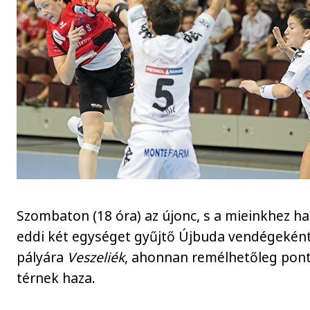
Szombaton (18 óra) az újonc, s a mieinkhez h
eddi két egységet gyűjtő Újbuda vendégekén
pályára
Veszeliék
, ahonnan remélhetőleg pon
térnek haza.