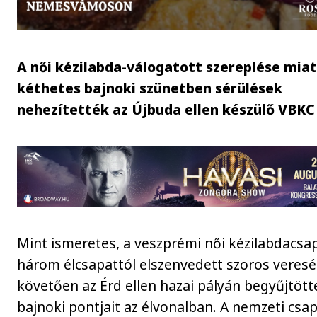
A női kézilabda-válogatott szereplése miat
kéthetes bajnoki szünetben sérülések
nehezítették az Újbuda ellen készülő VBKC
Mint ismeretes, a veszprémi női kézilabdacsa
három élcsapattól elszenvedett szoros veres
követően az Érd ellen hazai pályán begyűjtött
bajnoki pontjait az élvonalban. A nemzeti csa