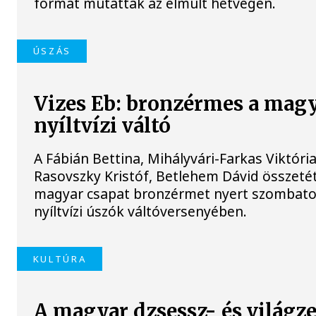
formát mutattak az elmúlt hétvégén.
ÚSZÁS
Vizes Eb: bronzérmes a mag
nyíltvízi váltó
A Fábián Bettina, Mihályvári-Farkas Viktória
Rasovszky Kristóf, Betlehem Dávid összeté
magyar csapat bronzérmet nyert szombato
nyíltvízi úszók váltóversenyében.
KULTÚRA
A magyar dzsessz- és világz