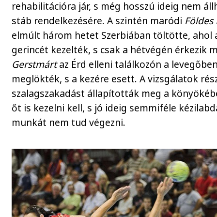
rehabilitációra jár, s még hosszú ideig nem áll
stáb rendelkezésére. A szintén maródi
Földes 
elmúlt három hetet Szerbiában töltötte, ahol 
gerincét kezelték, s csak a hétvégén érkezik 
Gerstmárt
az Érd elleni találkozón a levegőbe
meglökték, s a kezére esett. A vizsgálatok rés
szalagszakadást állapították meg a könyökéb
őt is kezelni kell, s jó ideig semmiféle kézilab
munkát nem tud végezni.