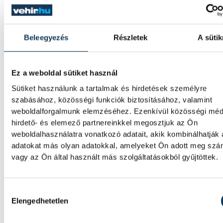
alakultak, ahogy ők szerették volna. Bízom b
hogy minél hamarabb túlteszik magukat ezen,
továbbra is a Veszprém húzóemberei lesznek.
Beleegyezés
Részletek
A sütik
Ez a weboldal sütiket használ
sport
Sütiket használunk a tartalmak és hirdetések személyre
szabásához, közösségi funkciók biztosításához, valamint
weboldalforgalmunk elemzéséhez. Ezenkívül közösségi méd
hirdető- és elemező partnereinkkel megosztjuk az Ön
weboldalhasználatra vonatkozó adatait, akik kombinálhatják
SZERZŐ
adatokat más olyan adatokkal, amelyeket Ön adott meg sz
Zatkalik
vagy az Ön által használt más szolgáltatásokból gyűjtöttek.
Dávid
Hozzájárulás kiválasztása
Elengedhetetlen