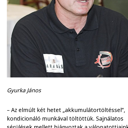
Gyurka János
– Az elmúlt két hetet „akkumulátortöltéssel”,
kondicionáló munkával töltöttük. Sajnálatos
sérülések mellett hiányoztak a válogatottjain