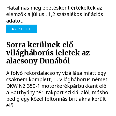
Hatalmas meglepetésként értékelték az
elemzők a júliusi, 1,2 százalékos inflációs
adatot.
KÖZÉLET
Sorra kerülnek elő
világháborús leletek az
alacsony Dunából
A folyó rekordalacsony vízállása miatt egy
csaknem komplett, II. világháborús német
DKW NZ 350-1 motorkerékpárbukkant elő
a Batthyány téri rakpart sziklái alól, máshol
pedig egy közel féltonnás brit akna került
elő.