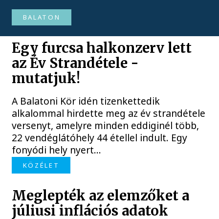
BALATON
Egy furcsa halkonzerv lett
az Év Strandétele -
mutatjuk!
A Balatoni Kör idén tizenkettedik
alkalommal hirdette meg az év strandétele
versenyt, amelyre minden eddiginél több,
22 vendéglátóhely 44 étellel indult. Egy
fonyódi hely nyert...
KÖZÉLET
Meglepték az elemzőket a
júliusi inflációs adatok