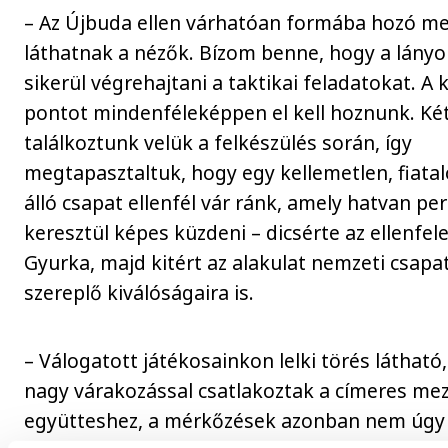
– Az Újbuda ellen várhatóan formába hozó me
láthatnak a nézők. Bízom benne, hogy a lány
sikerül végrehajtani a taktikai feladatokat. A 
pontot mindenféleképpen el kell hoznunk. Ké
találkoztunk velük a felkészülés során, így
megtapasztaltuk, hogy egy kellemetlen, fiata
álló csapat ellenfél vár ránk, amely hatvan pe
keresztül képes küzdeni – dicsérte az ellenfel
Gyurka, majd kitért az alakulat nemzeti csap
szereplő kiválóságaira is.
– Válogatott játékosainkon lelki törés látható,
nagy várakozással csatlakoztak a címeres me
együtteshez, a mérkőzések azonban nem úgy