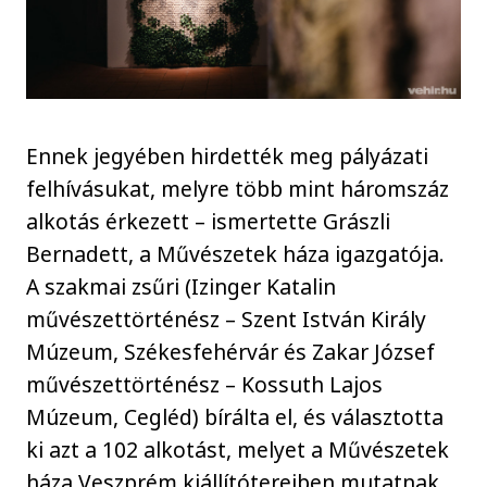
Ennek jegyében hirdették meg pályázati
felhívásukat, melyre több mint háromszáz
alkotás érkezett – ismertette Grászli
Bernadett, a Művészetek háza igazgatója.
A szakmai zsűri (Izinger Katalin
művészettörténész – Szent István Király
Múzeum, Székesfehérvár és Zakar József
művészettörténész – Kossuth Lajos
Múzeum, Cegléd) bírálta el, és választotta
ki azt a 102 alkotást, melyet a Művészetek
háza Veszprém kiállítótereiben mutatnak