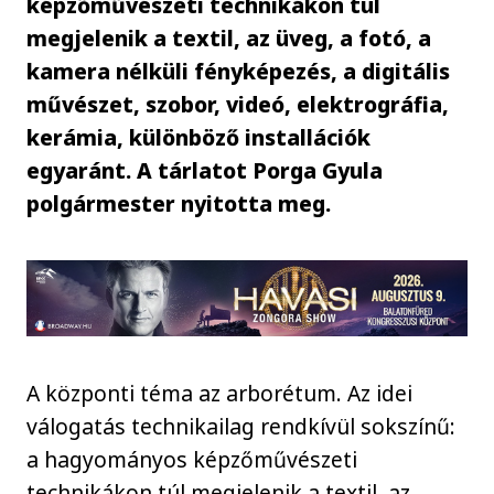
képzőművészeti technikákon túl
megjelenik a textil, az üveg, a fotó, a
kamera nélküli fényképezés, a digitális
művészet, szobor, videó, elektrográfia,
kerámia, különböző installációk
egyaránt. A tárlatot Porga Gyula
polgármester nyitotta meg.
A központi téma az arborétum. Az idei
válogatás technikailag rendkívül sokszínű:
a hagyományos képzőművészeti
technikákon túl megjelenik a textil, az