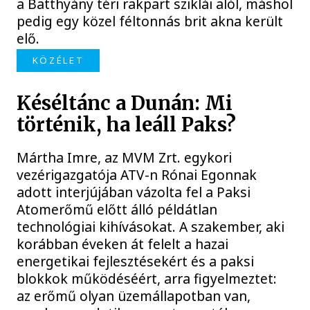
a Batthyány téri rakpart sziklái alól, máshol
pedig egy közel féltonnás brit akna került
elő.
KÖZÉLET
Késéltánc a Dunán: Mi
történik, ha leáll Paks?
Mártha Imre, az MVM Zrt. egykori
vezérigazgatója ATV-n Rónai Egonnak
adott interjújában vázolta fel a Paksi
Atomerőmű előtt álló példátlan
technológiai kihívásokat. A szakember, aki
korábban éveken át felelt a hazai
energetikai fejlesztésekért és a paksi
blokkok működéséért, arra figyelmeztet:
az erőmű olyan üzemállapotban van,