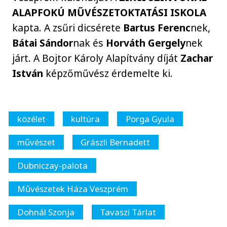
ALAPFOKÚ MŰVÉSZETOKTATÁSI ISKOLA
kapta. A zsűri dicsérete
Bartus Ferenc
nek,
Bátai Sándor
nak és
Horváth Gergely
nek
járt. A Bojtor Károly Alapítvány díját
Zachar
István
képzőművész érdemelte ki.
közélet
kultúra
Porga Gyula
művészet
Grászli Bernadett
Dubniczay-palota
Művészetek Háza Veszprém
Dohnál Szonja
Tavaszi Tárlat