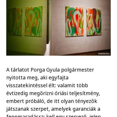
A tárlatot Porga Gyula polgármester
nyitotta meg, aki egyfajta
visszatekintéssel élt: valamit több
évtizedig megőrizni óriási teljesítmény,
embert próbáló, de itt olyan tényezők
játszanak szerpet, amelyek garanciák a
fennmaradásra: kell egy szervező, jelen