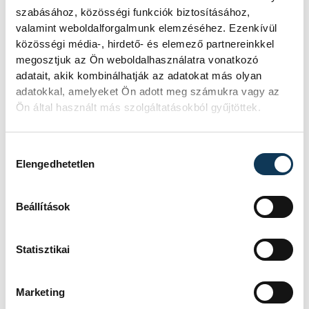
szabásához, közösségi funkciók biztosításához,
valamint weboldalforgalmunk elemzéséhez. Ezenkívül
közösségi média-, hirdető- és elemező partnereinkkel
megosztjuk az Ön weboldalhasználatra vonatkozó
adatait, akik kombinálhatják az adatokat más olyan
adatokkal, amelyeket Ön adott meg számukra vagy az
A hivatalos megnyitó után a díjátadó
Ön által használt más szolgáltatásokból gyűjtöttek.
következett.
Hozzájárulás kiválasztása
Elengedhetetlen
Veszprém Város Nívódíját Porga Gyula
adta át, méghozzá
Csabai Tibor
Beállítások
grafikusművésznek. A Művészetek Háza
Veszprém egyéni kiállítás lehetőségét
Statisztikai
Holló Zsuzsanna
fotóművész érdemelte ki.
Marketing