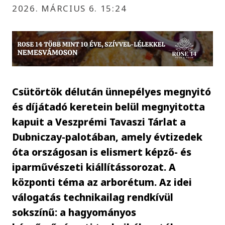
2026. MÁRCIUS 6. 15:24
Csütörtök délután ünnepélyes megnyitó
és díjátadó keretein belül megnyitotta
kapuit a Veszprémi Tavaszi Tárlat a
Dubniczay-palotában, amely évtizedek
óta országosan is elismert képző- és
iparművészeti kiállítássorozat. A
központi téma az arborétum. Az idei
válogatás technikailag rendkívül
sokszínű: a hagyományos