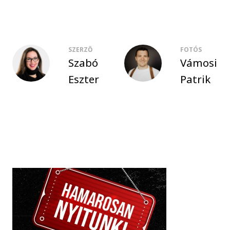
SZERZŐ
FOTÓS
Szabó
Vámosi
Eszter
Patrik