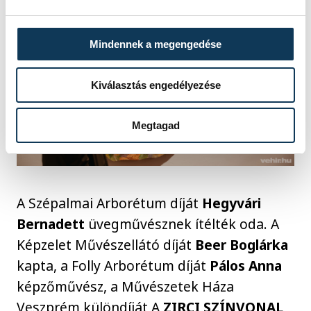
Mindennek a megengedése
Kiválasztás engedélyezése
Megtagad
A Szépalmai Arborétum díját
Hegyvári
Bernadett
üvegművésznek ítélték oda. A
Képzelet Művészellátó díját
Beer Boglárka
kapta, a Folly Arborétum díját
Pálos Anna
képzőművész, a Művészetek Háza
Veszprém különdíját A
ZIRCI SZÍNVONAL