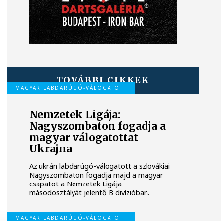
TOVÁBBI CIKKEK
MAGYAR LABDARÚGÓ-VÁLOGATOTT
Nemzetek Ligája:
Nagyszombaton fogadja a
magyar válogatottat
Ukrajna
Az ukrán labdarúgó-válogatott a szlovákiai
Nagyszombaton fogadja majd a magyar
csapatot a Nemzetek Ligája
másodosztályát jelentő B divízióban.
MAGYAR LABDARÚGÓ-VÁLOGATOTT