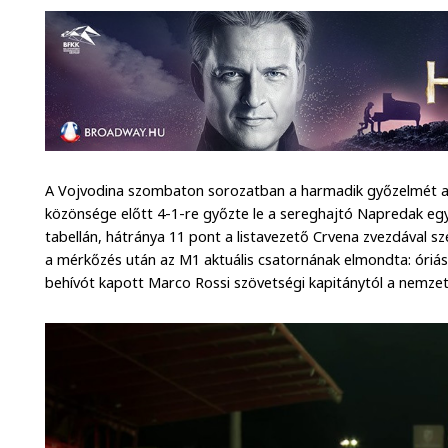
A Vojvodina szombaton sorozatban a harmadik győzelmét a
közönsége előtt 4-1-re győzte le a sereghajtó Napredak együ
tabellán, hátránya 11 pont a listavezető Crvena zvezdával 
a mérkőzés után az M1 aktuális csatornának elmondta: óriási
behívót kapott Marco Rossi szövetségi kapitánytól a nemzet