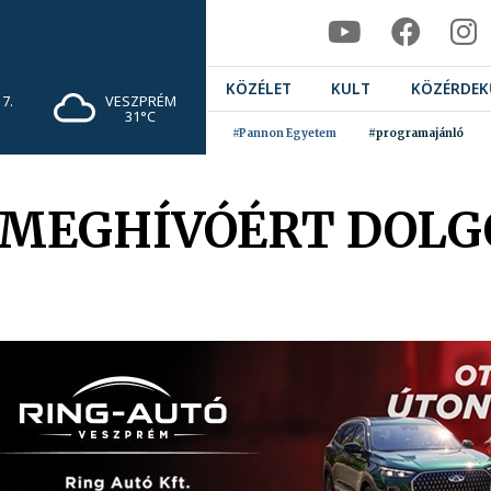
KÖZÉLET
KULT
KÖZÉRDEK
7.
VESZPRÉM
31°C
#Pannon Egyetem
#programajánló
A MEGHÍVÓÉRT DOL