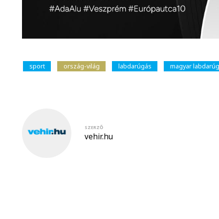
sport
ország-világ
labdarúgás
magyar labdarúg
SZERZŐ
vehir.hu