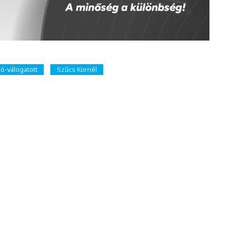
ó-válogatott
Szűcs Kornél