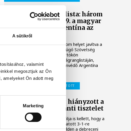
FIFA-világranglista: három
helyet javítva 39. a magyar
válogatott, Argentína az
élen
A sütikről
A magyar válogatott három helyet javítva a
39. a Nemzetközi Labdarúgó Szövetség
(FIFA) legfrissebb, csütörtökön
nyilvánosságra hozott világranglistáján,
tosításához, valamint
amelyet a világbajnoki címvédő Argentína
vezet.
einkkel megosztjuk az Ön
l, amelyeket Ön adott meg
MAGYAR LABDARÚGÓ-VÁLOGATOTT
Schäfer András: hiányzott a
Marketing
címeres mez iránti tisztelet
Schäfer András bombagólja is kellett, hogy a
magyar labdarúgó-válogatott 3-1-re
legyőzze a kazahokat kedden a debreceni