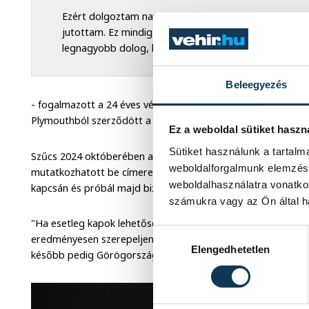
Ezért dolgoztam nap mint nap, akkor is, amikor Angl
jutottam. Ez mindig a szemem előtt volt, szerintem 
legnagyobb dolog, ha a hazáját képviselheti
Beleegyezés
- fogalmazott a 24 éves védő, aki február közepén az ango
Plymouthból szerződött a vajdasági együtteshez.
Ez a weboldal sütiket haszn
Sütiket használunk a tartal
Szűcs 2024 októberében a Bosznia-Hercegovinában 2-0-ra 
weboldalforgalmunk elemzésé
mutatkozhatott be címeres mezben. Mint mondta, örömteli 
weboldalhasználatra vonatko
kapcsán és próbál majd bizonyítani az edzéseken.
számukra vagy az Ön által ha
"Ha esetleg kapok lehetőséget, megpróbálok élni vele, de a
Hozzájárulás kiválasztása
eredményesen szerepeljen" - tekintett előre. A válogatott 
Elengedhetetlen
később pedig Görögország együttesét fogadja a Puskás Aré