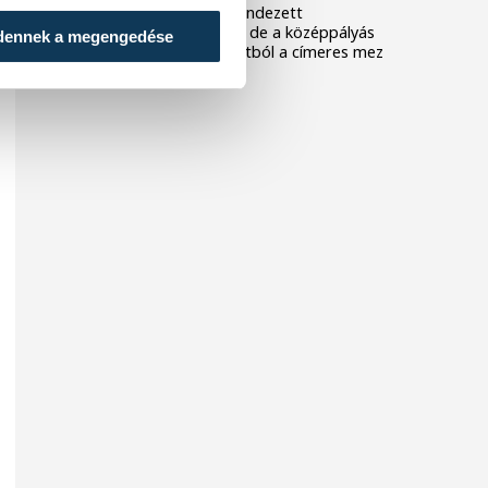
Nagyerdei Stadionban rendezett
barátságos mérkőzésen, de a középpályás
dennek a megengedése
szerint hiányzott a csapatból a címeres mez
iránti tisztelet.