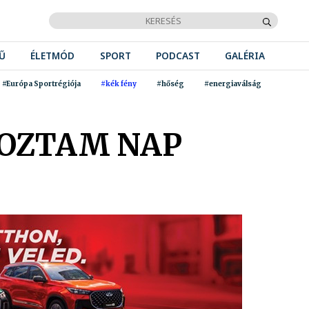
Ű
ÉLETMÓD
SPORT
PODCAST
GALÉRIA
#Európa Sportrégiója
#kék fény
#hőség
#energiaválság
GOZTAM NAP