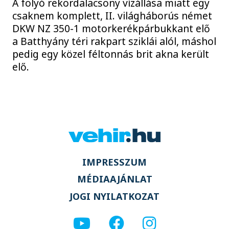
A folyó rekordalacsony vízállása miatt egy
csaknem komplett, II. világháborús német
DKW NZ 350-1 motorkerékpárbukkant elő
a Batthyány téri rakpart sziklái alól, máshol
pedig egy közel féltonnás brit akna került
elő.
IMPRESSZUM
MÉDIAAJÁNLAT
JOGI NYILATKOZAT