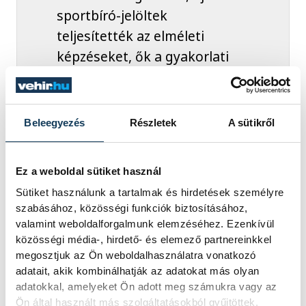
sportbíró-jelöltek
teljesítették az elméleti
képzéseket, ők a gyakorlati
oktatás után készen állnak
majd arra, hogy a
legnagyobb versenyeken
Beleegyezés
Részletek
A sütikről
közreműködjenek.
Ez a weboldal sütiket használ
Sütiket használunk a tartalmak és hirdetések személyre
szabásához, közösségi funkciók biztosításához,
Schmidt Ádám
, a Honvédelmi
valamint weboldalforgalmunk elemzéséhez. Ezenkívül
Minisztérium sportért felelős államtitkára
közösségi média-, hirdető- és elemező partnereinkkel
úgy fogalmazott, biztos benne, minden
megosztjuk az Ön weboldalhasználatra vonatkozó
sportbarátnak "örökké emlékezetes
adatait, akik kombinálhatják az adatokat más olyan
adatokkal, amelyeket Ön adott meg számukra vagy az
élmény volt", hogy tavaly több évtizednyi
Ön által használt más szolgáltatásokból gyűjtöttek.