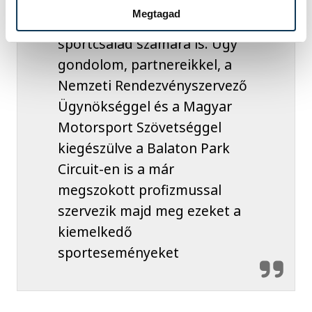
helyezik a lécet nem csak a
Megtagad
magyar, de a nemzetközi
sportcsalád számára is. Úgy
gondolom, partnereikkel, a
Nemzeti Rendezvényszervező
Ügynökséggel és a Magyar
Motorsport Szövetséggel
kiegészülve a Balaton Park
Circuit-en is a már
megszokott profizmussal
szervezik majd meg ezeket a
kiemelkedő
sporteseményeket