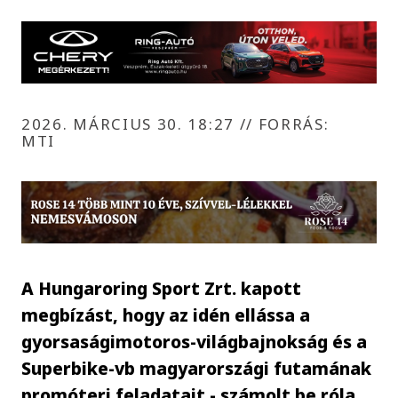
2026. MÁRCIUS 30. 18:27
//
FORRÁS:
MTI
A Hungaroring Sport Zrt. kapott
megbízást, hogy az idén ellássa a
gyorsaságimotoros-világbajnokság és a
Superbike-vb magyarországi futamának
promóteri feladatait - számolt be róla