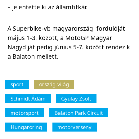
– jelentette ki az államtitkár.
A Superbike-vb magyarországi fordulóját
május 1-3. között, a MotoGP Magyar
Nagydíját pedig június 5-7. között rendezik
a Balaton mellett.
sport
ország-világ
Schmidt Ádám
Gyulay Zsolt
motorsport
Balaton Park Circuit
Hungaroring
motorverseny