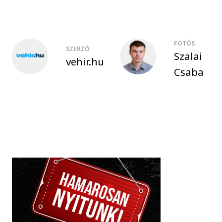
FOTÓS
SZERZŐ
Szalai
vehir.hu
Csaba