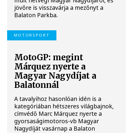
múlt hétvégi Magyar Nagydíjáról, és
jövőre is visszavárja a mezőnyt a
Balaton Parkba.
MOTORSPORT
MotoGP: megint
Márquez nyerte a
Magyar Nagydíjat a
Balatonnál
A tavalyihoz hasonlóan idén is a
kategóriában hétszeres világbajnok,
címvédő Marc Márquez nyerte a
gyorsaságimotoros-vb Magyar
Nagydíját vasárnap a Balaton