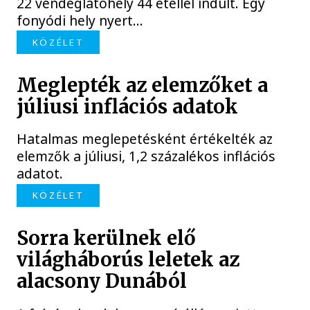
22 vendéglátóhely 44 étellel indult. Egy
fonyódi hely nyert...
KÖZÉLET
Meglepték az elemzőket a
júliusi inflációs adatok
Hatalmas meglepetésként értékelték az
elemzők a júliusi, 1,2 százalékos inflációs
adatot.
KÖZÉLET
Sorra kerülnek elő
világháborús leletek az
alacsony Dunából