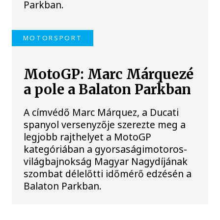
Parkban.
MOTORSPORT
MotoGP: Marc Márquezé
a pole a Balaton Parkban
A címvédő Marc Márquez, a Ducati
spanyol versenyzője szerezte meg a
legjobb rajthelyet a MotoGP
kategóriában a gyorsaságimotoros-
világbajnokság Magyar Nagydíjának
szombat délelőtti időmérő edzésén a
Balaton Parkban.