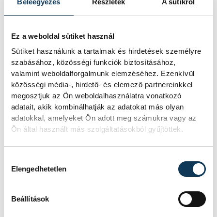
Beleegyezés
Részletek
A sütikről
Ez a weboldal sütiket használ
Sütiket használunk a tartalmak és hirdetések személyre
szabásához, közösségi funkciók biztosításához,
valamint weboldalforgalmunk elemzéséhez. Ezenkívül
közösségi média-, hirdető- és elemező partnereinkkel
megosztjuk az Ön weboldalhasználatra vonatkozó
adatait, akik kombinálhatják az adatokat más olyan
adatokkal, amelyeket Ön adott meg számukra vagy az
Ön által használt más szolgáltatásokból gyűjtöttek.
Hozzájárulás kiválasztása
Elengedhetetlen
Beállítások