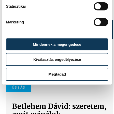
Statisztikai
Marketing
TOVÁBBI CIKKEK
KÖZÉRDEKŰ
Mindennek a megengedése
Ideiglenes
forgalomkorlátozás a
Kiválasztás engedélyezése
Jókai utcában
Megtagad
ÚSZÁS
Betlehem Dávid: szeretem,