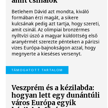
amit csinálok
Betlehem Dávid azt mondta, kiváló
formában érzi magát, a sikere
kulcsának pedig azt tartja, hogy szereti,
amit csinál. Az olimpiai bronzérmes
nyíltvízi úszó a magyar küldöttség első
aranyérmét szerezte pénteken a párizsi
vizes Európa-bajnokságon azzal, hogy
megnyerte a kieséses versenyt.
TÁMOGATOTT TARTALOM
Veszprém és a kézilabda:
hogyan lett egy dunántúli
város Európa egyik