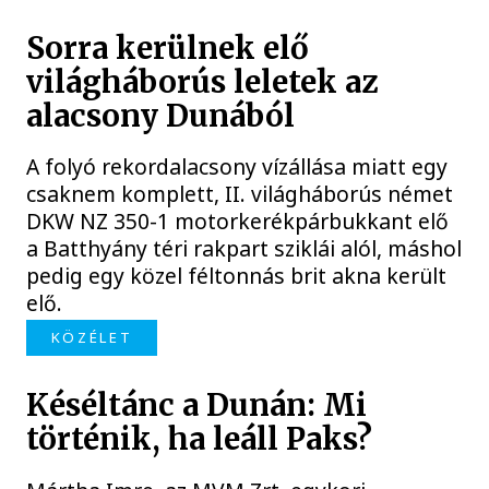
Sorra kerülnek elő
világháborús leletek az
alacsony Dunából
A folyó rekordalacsony vízállása miatt egy
csaknem komplett, II. világháborús német
DKW NZ 350-1 motorkerékpárbukkant elő
a Batthyány téri rakpart sziklái alól, máshol
pedig egy közel féltonnás brit akna került
elő.
KÖZÉLET
Késéltánc a Dunán: Mi
történik, ha leáll Paks?