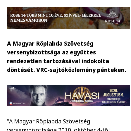
A Magyar Röplabda Szövetség
versenybizottsága az együttes
rendezetlen tartozásával indokolta
döntését. VRC-sajtóközlemény pénteken.
"A Magyar Röplabda Szövetség
versenybizottsága 2010. október 4-től