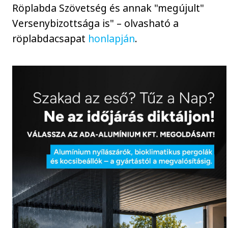
Röplabda Szövetség és annak "megújult"
Versenybizottsága is" – olvasható a
röplabdacsapat
honlapján
.