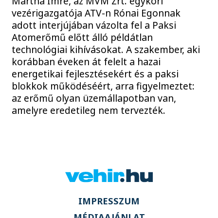
Mártha Imre, az MVM Zrt. egykori
vezérigazgatója ATV-n Rónai Egonnak
adott interjújában vázolta fel a Paksi
Atomerőmű előtt álló példátlan
technológiai kihívásokat. A szakember, aki
korábban éveken át felelt a hazai
energetikai fejlesztésekért és a paksi
blokkok működéséért, arra figyelmeztet:
az erőmű olyan üzemállapotban van,
amelyre eredetileg nem tervezték.
IMPRESSZUM
MÉDIAAJÁNLAT