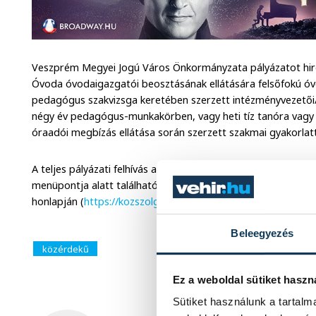
Veszprém Megyei Jogú Város Önkormányzata pályázatot hir
Óvoda óvodaigazgatói beosztásának ellátására felsőfokú 
pedagógus szakvizsga keretében szerzett intézményvezetői/
négy év pedagógus-munkakörben, vagy heti tíz tanóra vagy
óraadói megbízás ellátása során szerzett szakmai gyakorlatt
A teljes pályázati felhívás a www.veszprem.hu honlapon az A
menüpontja alatt található. A pályázat megjelentetésre ker
honlapján (
https://kozszolgallas.ksz.gov.hu
).
Beleegyezés
közérdekű
Ez a weboldal sütiket haszn
Sütiket használunk a tartal