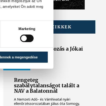
einkkel megosztjuk az Ön
l, amelyeket Ön adott meg
TOVÁBBI CIKKEK
Marketing
KÖZÉRDEKŰ
Ideiglenes
forgalomkorlátozás a Jókai
utcában
dennek a megengedése
KÖZÉRDEKŰ
Rengeteg
szabálytalanságot talált a
NAV a Balatonnál
A Nemzeti Adó- és Vámhivatal nyári
ellenőrzéssorozatában július óta Somogy,