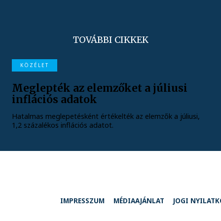
TOVÁBBI CIKKEK
KÖZÉLET
Meglepték az elemzőket a júliusi
inflációs adatok
Hatalmas meglepetésként értékelték az elemzők a júliusi,
1,2 százalékos inflációs adatot.
IMPRESSZUM
MÉDIAAJÁNLAT
JOGI NYILAT