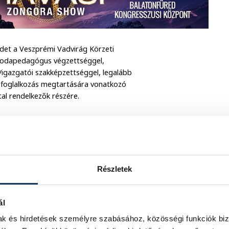
det a Veszprémi Vadvirág Körzeti
óvodapedagógus végzettséggel,
igazgatói szakképzettséggel, legalább
 foglalkozás megtartására vonatkozó
al rendelkezők részére.
ktualitások/Hirdetmények/Állásajánlatok
ült a Kormányzati Személyügyi Központ
Részletek
ál
mak és hirdetések személyre szabásához, közösségi funkciók biz