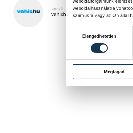
weboldalforgalmunk elemzésé
weboldalhasználatra vonatko
SZERZŐ
vehir.hu
számukra vagy az Ön által ha
Hozzájárulás kiválasztása
Elengedhetetlen
Megtagad