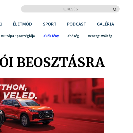
Ű
ÉLETMÓD
SPORT
PODCAST
GALÉRIA
#Európa Sportrégiója
#kék fény
#hőség
#energiaválság
ÓI BEOSZTÁSRA