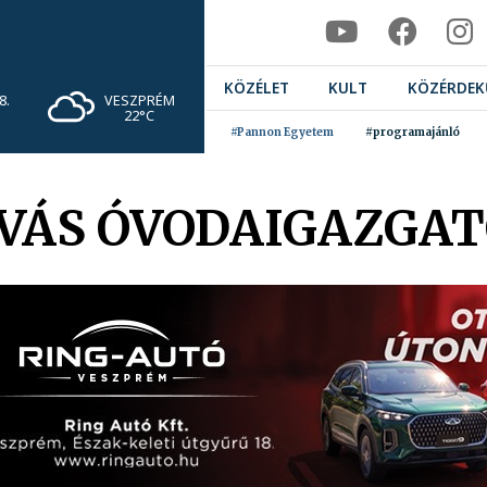
KÖZÉLET
KULT
KÖZÉRDEK
VESZPRÉM
8.
22°C
#Pannon Egyetem
#programajánló
ÍVÁS ÓVODAIGAZGAT