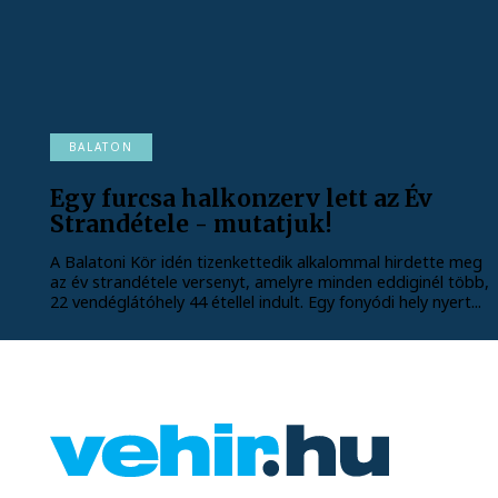
BALATON
Egy furcsa halkonzerv lett az Év
Strandétele - mutatjuk!
A Balatoni Kör idén tizenkettedik alkalommal hirdette meg
az év strandétele versenyt, amelyre minden eddiginél több,
22 vendéglátóhely 44 étellel indult. Egy fonyódi hely nyert...