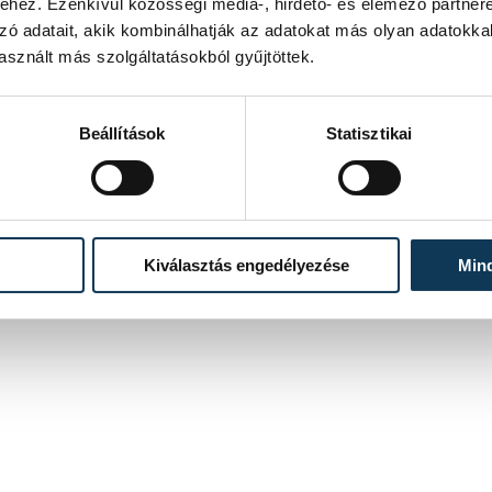
hez. Ezenkívül közösségi média-, hirdető- és elemező partner
zó adatait, akik kombinálhatják az adatokat más olyan adatokka
sznált más szolgáltatásokból gyűjtöttek.
Beállítások
Statisztikai
Kiválasztás engedélyezése
Min