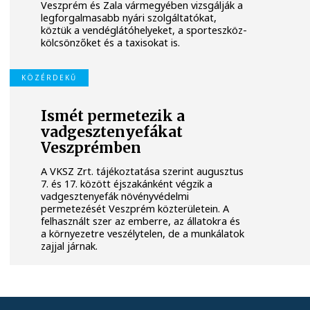
Veszprém és Zala vármegyében vizsgálják a
legforgalmasabb nyári szolgáltatókat,
köztük a vendéglátóhelyeket, a sporteszköz-
kölcsönzőket és a taxisokat is.
KÖZÉRDEKŰ
Ismét permetezik a
vadgesztenyefákat
Veszprémben
A VKSZ Zrt. tájékoztatása szerint augusztus
7. és 17. között éjszakánként végzik a
vadgesztenyefák növényvédelmi
permetezését Veszprém közterületein. A
felhasznált szer az emberre, az állatokra és
a környezetre veszélytelen, de a munkálatok
zajjal járnak.