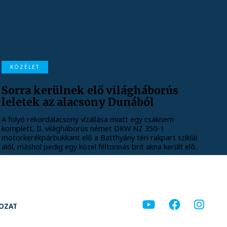
KÖZÉLET
Sorra kerülnek elő világháborús
leletek az alacsony Dunából
A folyó rekordalacsony vízállása miatt egy csaknem
komplett, II. világháborús német DKW NZ 350-1
motorkerékpárbukkant elő a Batthyány téri rakpart sziklái
alól, máshol pedig egy közel féltonnás brit akna került elő.
KOZAT