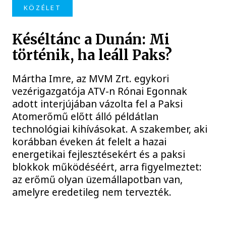
KÖZÉLET
Késéltánc a Dunán: Mi
történik, ha leáll Paks?
Mártha Imre, az MVM Zrt. egykori
vezérigazgatója ATV-n Rónai Egonnak
adott interjújában vázolta fel a Paksi
Atomerőmű előtt álló példátlan
technológiai kihívásokat. A szakember, aki
korábban éveken át felelt a hazai
energetikai fejlesztésekért és a paksi
blokkok működéséért, arra figyelmeztet:
az erőmű olyan üzemállapotban van,
amelyre eredetileg nem tervezték.