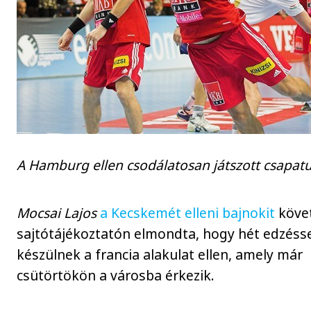
A Hamburg ellen csodálatosan játszott csapat
Mocsai Lajos
a Kecskemét elleni bajnokit
köve
sajtótájékoztatón elmondta, hogy hét edzéss
készülnek a francia alakulat ellen, amely már
csütörtökön a városba érkezik.