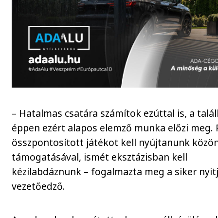
– Hatalmas csatára számítok ezúttal is, a talá
éppen ezért alapos elemző munka előzi meg. P
összpontosított játékot kell nyújtanunk köz
támogatásával, ismét eksztázisban kell
kézilabdáznunk – fogalmazta meg a siker nyitj
vezetőedző.