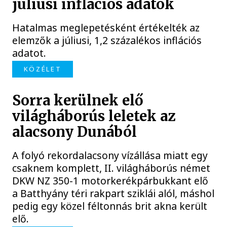
júliusi inflációs adatok
Hatalmas meglepetésként értékelték az
elemzők a júliusi, 1,2 százalékos inflációs
adatot.
KÖZÉLET
Sorra kerülnek elő
világháborús leletek az
alacsony Dunából
A folyó rekordalacsony vízállása miatt egy
csaknem komplett, II. világháborús német
DKW NZ 350-1 motorkerékpárbukkant elő
a Batthyány téri rakpart sziklái alól, máshol
pedig egy közel féltonnás brit akna került
elő.