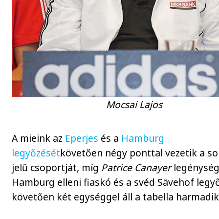
Mocsai Lajos
A mieink az
Eperjes
és a
Hamburg
legyőzését
követően négy ponttal vezetik a so
jelű csoportját, míg
Patrice Canayer
legénység
Hamburg elleni fiaskó és a svéd Sävehof legy
követően két egységgel áll a tabella harmadik