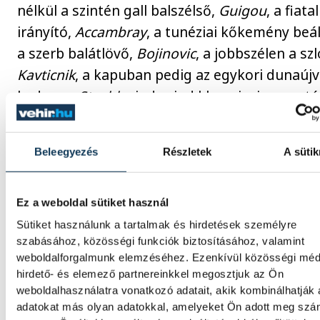
nélkül a szintén gall balszélső,
Guigou
, a fiatal
irányító,
Accambray
, a tunéziai kőkemény beá
a szerb balátlövő,
Bojinovic
, a jobbszélen a sz
Kavticnik
, a kapuban pedig az egykori dunaújv
kedvenc,
Stochl
mind-mind klasszisai a sport
Utóbbi egyébként rövid ideig a „bankosok”
alkalmazásában is ált, igaz tétmeccsen nem sz
Beleegyezés
Részletek
A sütik
Tabella - Bajnokok Ligája B-csoport
Ez a weboldal sütiket használ
Sütiket használunk a tartalmak és hirdetések személyre
1. MKB Veszprém KC 2 2 0 0 (68-57) 4 p
szabásához, közösségi funkciók biztosításához, valamint
2. Kolding 2 2 0 0 (69-59) 4 p
weboldalforgalmunk elemzéséhez. Ezenkívül közösségi méd
hirdető- és elemező partnereinkkel megosztjuk az Ön
3. Montpellier 2 1 0 1 (59-51) 2 p
weboldalhasználatra vonatkozó adatait, akik kombinálhatják
4. Hamburg 2 1 0 1 (60-59) 2 p
adatokat más olyan adatokkal, amelyeket Ön adott meg sz