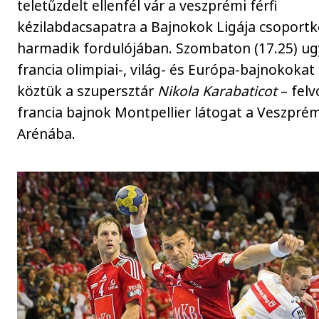
teletűzdelt ellenfél vár a veszprémi férfi
kézilabdacsapatra a Bajnokok Ligája csoport
harmadik fordulójában. Szombaton (17.25) ug
francia olimpiai-, világ- és Európa-bajnokokat
köztük a szupersztár
Nikola Karabaticot
– felv
francia bajnok Montpellier látogat a Veszpré
Arénába.