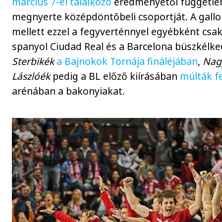
március 7-ei találkozó
eredményétől függetle
megnyerte középdöntőbeli csoportját. A gallo
mellett ezzel a fegyverténnyel egyébként csa
spanyol Ciudad Real és a Barcelona büszkélke
Sterbikék
a Bajnokok Tornája fináléjában
,
Nag
Lászlóék
pedig a BL előző kiírásában
múlták fe
arénában a bakonyiakat.