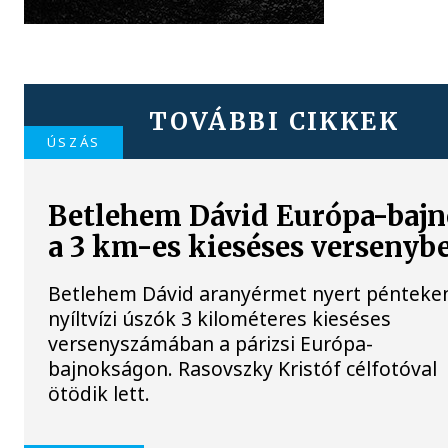
TOVÁBBI CIKKEK
ÚSZÁS
Betlehem Dávid Európa-baj
a 3 km-es kieséses versenyb
Betlehem Dávid aranyérmet nyert pénteke
nyíltvízi úszók 3 kilométeres kieséses
versenyszámában a párizsi Európa-
bajnokságon. Rasovszky Kristóf célfotóval
ötödik lett.