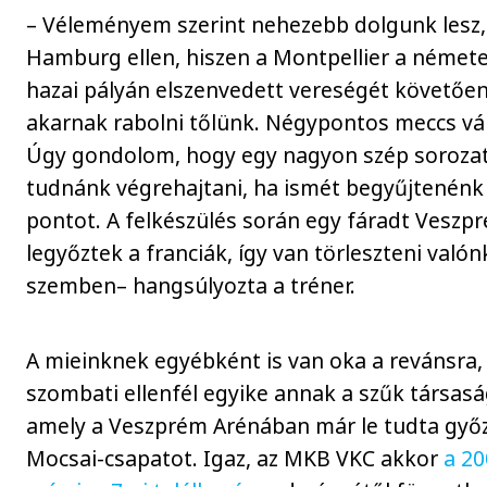
– Véleményem szerint nehezebb dolgunk lesz,
Hamburg ellen, hiszen a Montpellier a némete
hazai pályán elszenvedett vereségét követőe
akarnak rabolni tőlünk. Négypontos meccs vá
Úgy gondolom, hogy egy nagyon szép soroza
tudnánk végrehajtani, ha ismét begyűjtenénk 
pontot. A felkészülés során egy fáradt Veszp
legyőztek a franciák, így van törleszteni valón
szemben– hangsúlyozta a tréner.
A mieinknek egyébként is van oka a revánsra,
szombati ellenfél egyike annak a szűk társas
amely a Veszprém Arénában már le tudta győz
Mocsai-csapatot. Igaz, az MKB VKC akkor
a 20