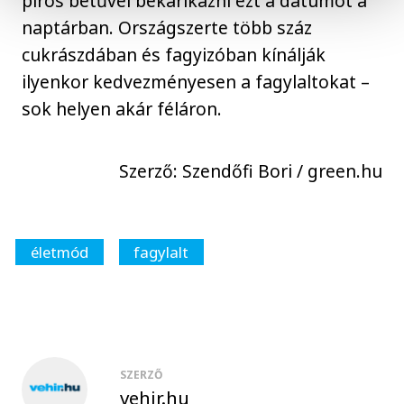
piros betűvel bekarikázni ezt a dátumot a
naptárban. Országszerte több száz
cukrászdában és fagyizóban kínálják
ilyenkor kedvezményesen a fagylaltokat –
sok helyen akár féláron.
Szerző: Szendőfi Bori / green.hu
életmód
fagylalt
SZERZŐ
vehir.hu