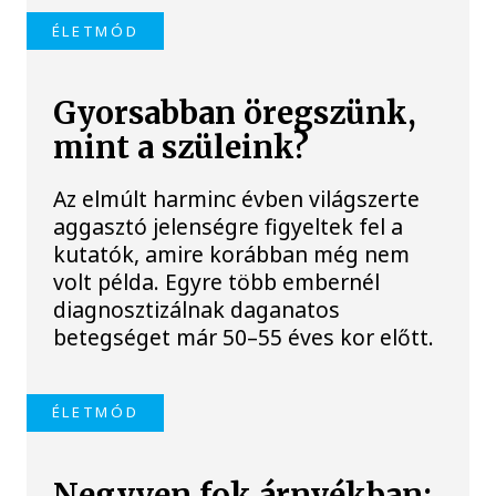
ÉLETMÓD
Gyorsabban öregszünk,
mint a szüleink?
Az elmúlt harminc évben világszerte
aggasztó jelenségre figyeltek fel a
kutatók, amire korábban még nem
volt példa. Egyre több embernél
diagnosztizálnak daganatos
betegséget már 50–55 éves kor előtt.
ÉLETMÓD
Negyven fok árnyékban: