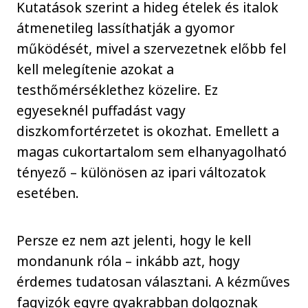
Kutatások szerint a hideg ételek és italok
átmenetileg lassíthatják a gyomor
működését, mivel a szervezetnek előbb fel
kell melegítenie azokat a
testhőmérséklethez közelire. Ez
egyeseknél puffadást vagy
diszkomfortérzetet is okozhat. Emellett a
magas cukortartalom sem elhanyagolható
tényező – különösen az ipari változatok
esetében.
Persze ez nem azt jelenti, hogy le kell
mondanunk róla – inkább azt, hogy
érdemes tudatosan választani. A kézműves
fagyizók egyre gyakrabban dolgoznak