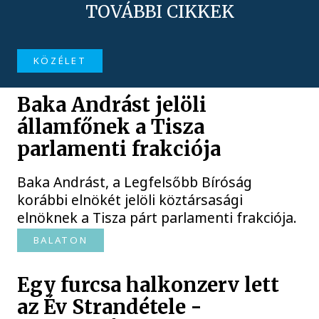
TOVÁBBI CIKKEK
KÖZÉLET
Baka Andrást jelöli
államfőnek a Tisza
parlamenti frakciója
Baka Andrást, a Legfelsőbb Bíróság
korábbi elnökét jelöli köztársasági
elnöknek a Tisza párt parlamenti frakciója.
BALATON
Egy furcsa halkonzerv lett
az Év Strandétele -