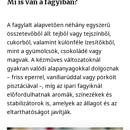
Mi is van a fagyiban?
A fagylalt alapvetően néhány egyszerű
összetevőből áll: tejből vagy tejszínből,
cukorból, valamint különféle ízesítőkből,
mint a gyümölcsök, csokoládé vagy
magvak. A kézműves változatoknál
gyakran valódi alapanyagokkal dolgoznak
– friss eperrel, vaníliarúddal vagy pörkölt
pisztáciával –, míg az ipari fagyiknál
előfordulhatnak aromák, színezékek és
stabilizátorok is, amelyek az állagot és az
eltarthatóságot javítják.