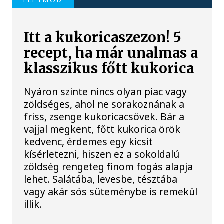
ÉLETMÓD
Itt a kukoricaszezon! 5
recept, ha már unalmas a
klasszikus főtt kukorica
Nyáron szinte nincs olyan piac vagy
zöldséges, ahol ne sorakoznának a
friss, zsenge kukoricacsövek. Bár a
vajjal megkent, főtt kukorica örök
kedvenc, érdemes egy kicsit
kísérletezni, hiszen ez a sokoldalú
zöldség rengeteg finom fogás alapja
lehet. Salátába, levesbe, tésztába
vagy akár sós süteménybe is remekül
illik.