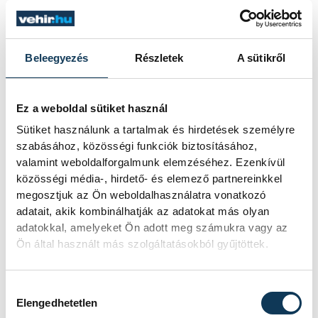
Beleegyezés
Részletek
A sütikről
Ez a weboldal sütiket használ
Sütiket használunk a tartalmak és hirdetések személyre
szabásához, közösségi funkciók biztosításához,
valamint weboldalforgalmunk elemzéséhez. Ezenkívül
közösségi média-, hirdető- és elemező partnereinkkel
megosztjuk az Ön weboldalhasználatra vonatkozó
adatait, akik kombinálhatják az adatokat más olyan
A krémes textúrát nemcsak a zsiradék
adatokkal, amelyeket Ön adott meg számukra vagy az
adja, hanem az a levegő is, amit a
Ön által használt más szolgáltatásokból gyűjtöttek.
fagyasztás közben kevernek bele.
Hozzájárulás kiválasztása
Elengedhetetlen
A sorbet ezzel szemben teljesen más