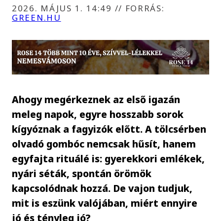
2026. MÁJUS 1. 14:49
//
FORRÁS:
GREEN.HU
Ahogy megérkeznek az első igazán
meleg napok, egyre hosszabb sorok
kígyóznak a fagyizók előtt. A tölcsérben
olvadó gombóc nemcsak hűsít, hanem
egyfajta rituálé is: gyerekkori emlékek,
nyári séták, spontán örömök
kapcsolódnak hozzá. De vajon tudjuk,
mit is eszünk valójában, miért ennyire
jó és tényleg jó?