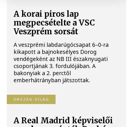
A korai piros lap
megpecsételte a VSC
Veszprém sorsát
A veszprémi labdarúgócsapat 6–0-ra
kikapott a bajnokesélyes Dorog
vendégeként az NB III északnyugati
csoportjának 3. fordulójában. A
bakonyiak a 2. perctől
emberhátrányban játszottak.
ORSZÁG-VILÁG
A Real Madrid képviselői