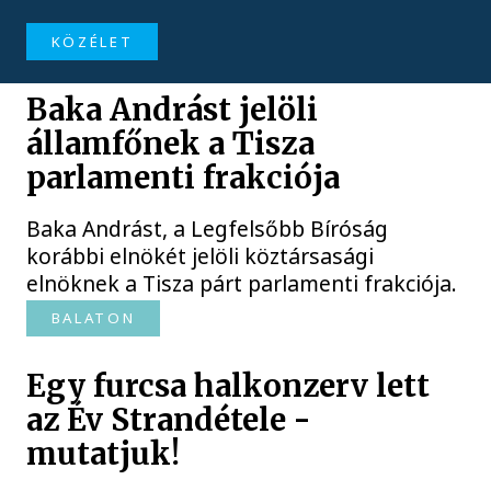
KÖZÉLET
Baka Andrást jelöli
államfőnek a Tisza
parlamenti frakciója
Baka Andrást, a Legfelsőbb Bíróság
korábbi elnökét jelöli köztársasági
elnöknek a Tisza párt parlamenti frakciója.
BALATON
Egy furcsa halkonzerv lett
az Év Strandétele -
mutatjuk!