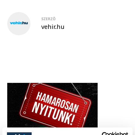
SZERZŐ
vehir.hu