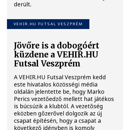
derült.
VEHIR.HU FUTSAL VESZPRÉM
Jövőre is a dobogóért
küzdene a VEHIR.HU
Futsal Veszprém
A VEHIR.HU Futsal Veszprém kedd
este hivatalos közösségi média
oldalán jelentette be, hogy Marko
Perics vezetőedző mellett hat játékos
is búcsúzik a klubtól. A vezetőség
eközben gőzerővel dolgozik az új
csapat építésén, hogy a csapat a
következő idényben is komoly