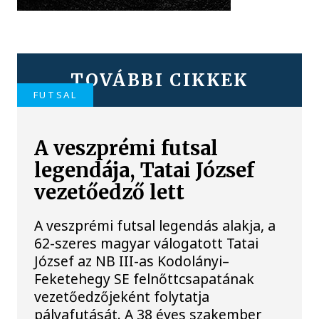
TOVÁBBI CIKKEK
FUTSAL
A veszprémi futsal
legendája, Tatai József
vezetőedző lett
A veszprémi futsal legendás alakja, a
62-szeres magyar válogatott Tatai
József az NB III-as Kodolányi–
Feketehegy SE felnőttcsapatának
vezetőedzőjeként folytatja
pályafutását. A 38 éves szakember