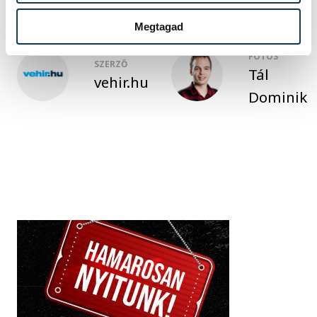
Megtagad
FOTÓS
SZERZŐ
Tál
vehir.hu
Dominik