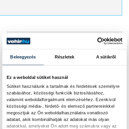
Nagyon rosszul kezdtünk,
kicsit enerváltan és
Beleegyezés
Részletek
A sütikről
álmoskásan, ez viszont a
tegnapi mérkőzésnek volt
Ez a weboldal sütiket használ
még a maradványa. A 12.
Sütiket használunk a tartalmak és hirdetések személyre
perc környékén éreztem egy
szabásához, közösségi funkciók biztosításához,
fordulópontot, utána sikerült
valamint weboldalforgalmunk elemzéséhez. Ezenkívül
közösségi média-, hirdető- és elemező partnereinkkel
kiegyenlítenünk, majd a
megosztjuk az Ön weboldalhasználatra vonatkozó
második félidőben rendeztük
adatait, akik kombinálhatják az adatokat más olyan
a sorokat, fegyelmezett
adatokkal, amelyeket Ön adott meg számukra vagy az