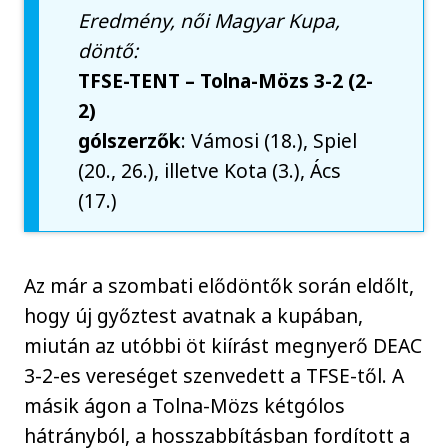
Eredmény, női Magyar Kupa,
döntő:
TFSE-TENT – Tolna-Mözs 3-2 (2-
2)
gólszerzők
: Vámosi (18.), Spiel
(20., 26.), illetve Kota (3.), Ács
(17.)
Az már a szombati elődöntők során eldőlt,
hogy új győztest avatnak a kupában,
miután az utóbbi öt kiírást megnyerő DEAC
3-2-es vereséget szenvedett a TFSE-től. A
másik ágon a Tolna-Mözs kétgólos
hátrányból, a hosszabbításban fordított a