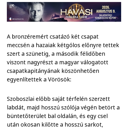
A bronzéremért csatázó két csapat
meccsén a hazaiak kétgólos előnyre tettek
szert a szünetig, a második félidőben
viszont nagyrészt a magyar válogatott
csapatkapitányának köszönhetően
egyenlítettek a Vörösök:
Szoboszlai előbb saját térfelén szerzett
labdát, majd hosszú szólója végén betört a
büntetőterület bal oldalán, és egy csel
után okosan kilőtte a hosszú sarkot,