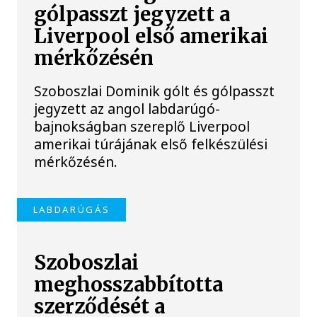
gólpasszt jegyzett a
Liverpool első amerikai
mérkőzésén
Szoboszlai Dominik gólt és gólpasszt
jegyzett az angol labdarúgó-
bajnokságban szereplő Liverpool
amerikai túrájának első felkészülési
mérkőzésén.
LABDARÚGÁS
Szoboszlai
meghosszabbította
szerződését a