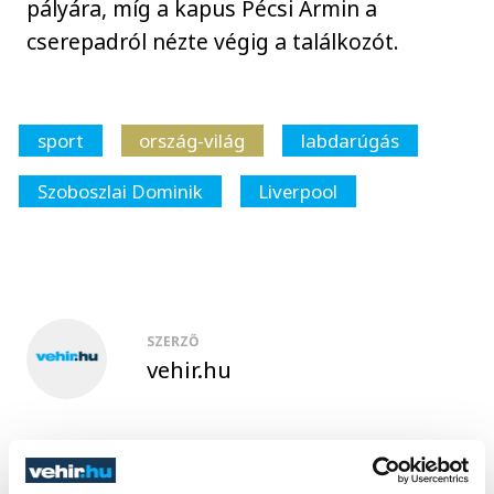
pályára, míg a kapus Pécsi Ármin a
cserepadról nézte végig a találkozót.
sport
ország-világ
labdarúgás
Szoboszlai Dominik
Liverpool
SZERZŐ
vehir.hu