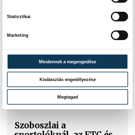
Statisztikai
Marketing
Mindennek a megengedése
Kiválasztás engedélyezése
TOVÁBBI CIKKEK
Megtagad
KÖZÖSSÉGI MÉDIA
Szoboszlai a
sportolóknál, az FTC és