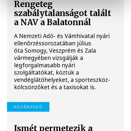
Rengeteg
szabálytalanságot talált
a NAV a Balatonnál
A Nemzeti Adó- és Vámhivatal nyári
ellenőrzéssorozatában július
óta Somogy, Veszprém és Zala
vármegyében vizsgálják a
legforgalmasabb nyári
szolgáltatókat, köztük a
vendéglátóhelyeket, a sporteszköz-
kölcsönzőket és a taxisokat is.
KÖZÉRDEKŰ
Ismét permetezik a