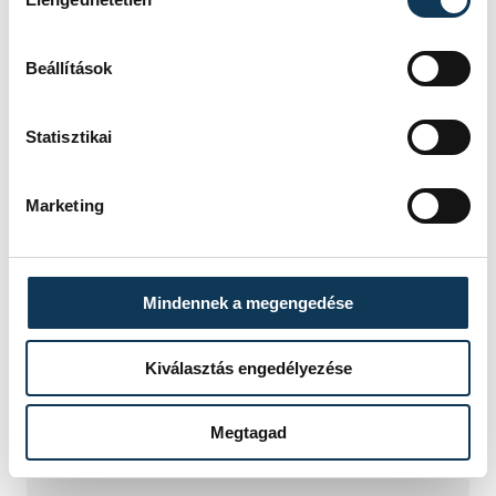
Beállítások
Statisztikai
TOVÁBBI CIKKEK
KÖZÉRDEKŰ
Marketing
Ideiglenes
Mindennek a megengedése
forgalomkorlátozás a
Jókai utcában
Kiválasztás engedélyezése
KÖZÉRDEKŰ
Megtagad