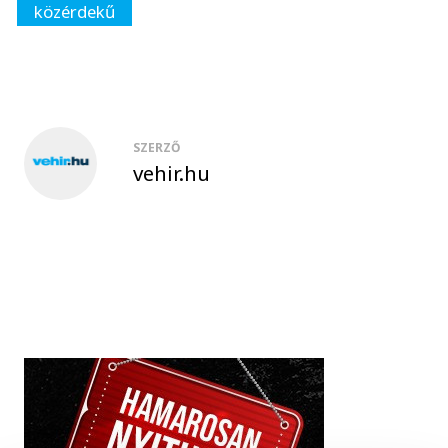
közérdekű
SZERZŐ
vehir.hu