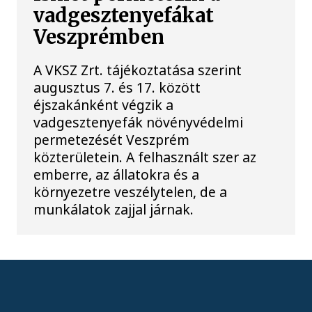
vadgesztenyefákat
Veszprémben
A VKSZ Zrt. tájékoztatása szerint
augusztus 7. és 17. között
éjszakánként végzik a
vadgesztenyefák növényvédelmi
permetezését Veszprém
közterületein. A felhasznált szer az
emberre, az állatokra és a
környezetre veszélytelen, de a
munkálatok zajjal járnak.