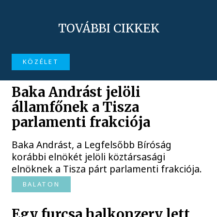
TOVÁBBI CIKKEK
KÖZÉLET
Baka Andrást jelöli
államfőnek a Tisza
parlamenti frakciója
Baka Andrást, a Legfelsőbb Bíróság
korábbi elnökét jelöli köztársasági
elnöknek a Tisza párt parlamenti frakciója.
BALATON
Egy furcsa halkonzerv lett