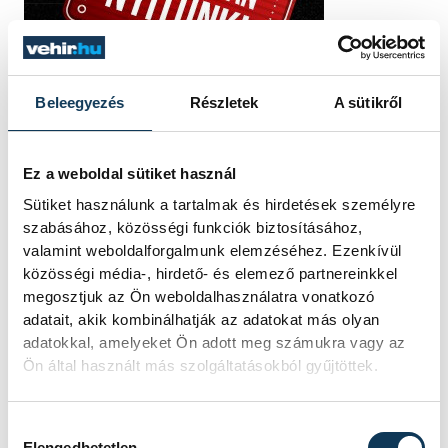
Beleegyezés
Részletek
A sütikről
Ez a weboldal sütiket használ
Sütiket használunk a tartalmak és hirdetések személyre
szabásához, közösségi funkciók biztosításához,
valamint weboldalforgalmunk elemzéséhez. Ezenkívül
közösségi média-, hirdető- és elemező partnereinkkel
megosztjuk az Ön weboldalhasználatra vonatkozó
adatait, akik kombinálhatják az adatokat más olyan
adatokkal, amelyeket Ön adott meg számukra vagy az
Ön által használt más szolgáltatásokból gyűjtöttek.
Hozzájárulás kiválasztása
Elengedhetetlen