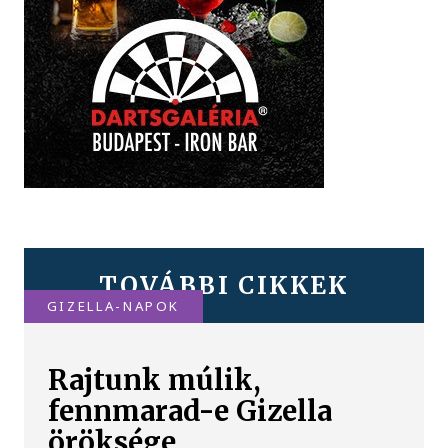
TOVÁBBI CIKKEK
GIZELLA-NAPOK
Rajtunk múlik,
fennmarad-e Gizella
öröksége