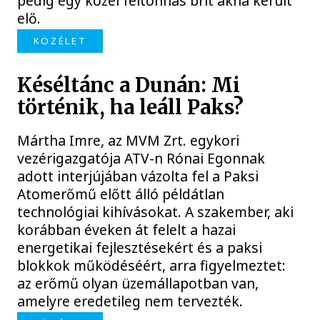
pedig egy közel féltonnás brit akna került
elő.
KÖZÉLET
Késéltánc a Dunán: Mi
történik, ha leáll Paks?
Mártha Imre, az MVM Zrt. egykori
vezérigazgatója ATV-n Rónai Egonnak
adott interjújában vázolta fel a Paksi
Atomerőmű előtt álló példátlan
technológiai kihívásokat. A szakember, aki
korábban éveken át felelt a hazai
energetikai fejlesztésekért és a paksi
blokkok működéséért, arra figyelmeztet:
az erőmű olyan üzemállapotban van,
amelyre eredetileg nem tervezték.