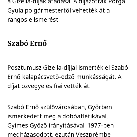
a Gizella-díjak átadása. A díjazottak Porga
Gyula polgármestertől vehették át a
rangos elismerést.
Szabó Ernő
Posztumusz Gizella-díjjal ismerték el Szabó
Ernő kalapácsvető-edző munkásságát. A
díjat özvegye és fiai vették át.
Szabó Ernő szülővárosában, Győrben
ismerkedett meg a dobóatlétikával,
Gyimes Győző irányításával. 1977-ben
megházasodott, ezután Veszprémbe