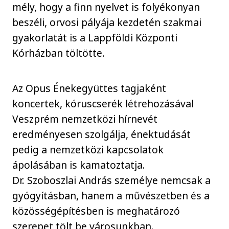
mély, hogy a finn nyelvet is folyékonyan
beszéli, orvosi pályája kezdetén szakmai
gyakorlatát is a Lappföldi Központi
Kórházban töltötte.
Az Opus Énekegyüttes tagjaként
koncertek, kóruscserék létrehozásával
Veszprém nemzetközi hírnevét
eredményesen szolgálja, énektudását
pedig a nemzetközi kapcsolatok
ápolásában is kamatoztatja.
Dr. Szoboszlai András személye nemcsak a
gyógyításban, hanem a művészetben és a
közösségépítésben is meghatározó
szerepet tölt be városunkban.