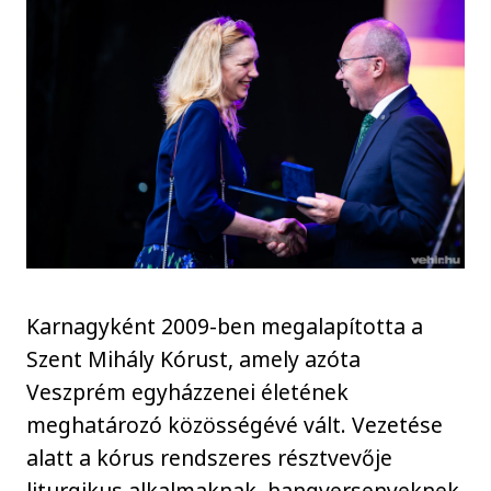
Karnagyként 2009-ben megalapította a
Szent Mihály Kórust, amely azóta
Veszprém egyházzenei életének
meghatározó közösségévé vált. Vezetése
alatt a kórus rendszeres résztvevője
liturgikus alkalmaknak, hangversenyeknek