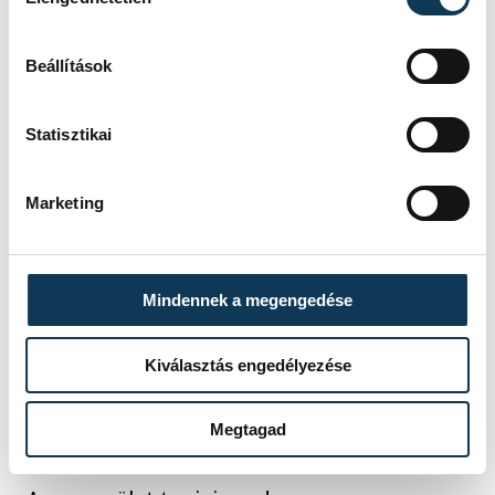
megszervezésében tevékenyen részt vett.
Beállítások
Statisztikai
Marketing
Mindennek a megengedése
Kiválasztás engedélyezése
dr. Szoboszlai András és Porga Gyula
polgármester
Megtagad