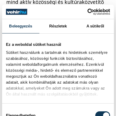
mind aktív közösségi és kultúraközvetítő
szerepvállalásával meghatározó szereplője
a város életének.
Beleegyezés
Részletek
A sütikről
A finnbarátok közösségéhez szülei révén
már általános iskolás korában
Ez a weboldal sütiket használ
csatlakozott, majd 2009 óta, több, mint
Sütiket használunk a tartalmak és hirdetések személyre
másfél évtizede a Veszprémi Magyar-Finn
szabásához, közösségi funkciók biztosításához,
valamint weboldalforgalmunk elemzéséhez. Ezenkívül
Egyesület, a VEMAFI elnöke. Elnökségi
közösségi média-, hirdető- és elemező partnereinkkel
ideje alatt, 2016-ban Veszprém elnyerte a
megosztjuk az Ön weboldalhasználatra vonatkozó
Finnugor Kulturális Fővárosa címet. Az
adatait, akik kombinálhatják az adatokat más olyan
adatokkal, amelyeket Ön adott meg számukra vagy az
egyesület 40. jubileumi évében, finn
Ön által használt más szolgáltatásokból gyűjtöttek.
vendégek fogadásával, a Magyarországon
működő magyar-finn egyesületek
Hozzájárulás kiválasztása
veszprémi találkozójának
Elengedhetetlen