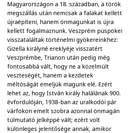
Magyarországon a 18. században, a török
megszállás után nemcsak a falakat kellett
újraépíteni, hanem önmagunkat is újra
kellett fogalmaznunk. Veszprém püspökei
visszataláltak történelmi gyökereinkhez:
Gizella királyné ereklyéje visszatért
Veszprémbe, Trianon után pedig még
fontosabbá vált, hogy ne a közelmúlt
veszteségét, hanem a kezdetek
méltóságát emeljük magunk elé. Ezért
lehet az, hogy István király halálának 900.
évfordulóján, 1938-ban az uralkodói pár
várfokon emelt szobra azonnal önmagán
túlmutató jelképpé vált; ezért volt
különleges jelentősége annak, amikor