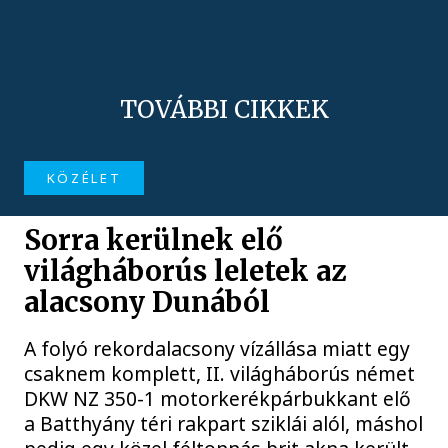
TOVÁBBI CIKKEK
KÖZÉLET
Sorra kerülnek elő
világháborús leletek az
alacsony Dunából
A folyó rekordalacsony vízállása miatt egy
csaknem komplett, II. világháborús német
DKW NZ 350-1 motorkerékpárbukkant elő
a Batthyány téri rakpart sziklái alól, máshol