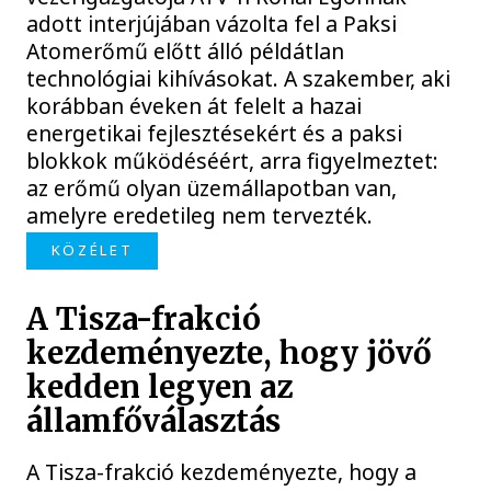
adott interjújában vázolta fel a Paksi
Atomerőmű előtt álló példátlan
technológiai kihívásokat. A szakember, aki
korábban éveken át felelt a hazai
energetikai fejlesztésekért és a paksi
blokkok működéséért, arra figyelmeztet:
az erőmű olyan üzemállapotban van,
amelyre eredetileg nem tervezték.
KÖZÉLET
A Tisza-frakció
kezdeményezte, hogy jövő
kedden legyen az
államfőválasztás
A Tisza-frakció kezdeményezte, hogy a