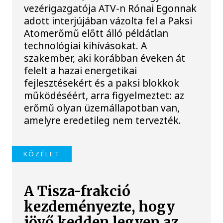
vezérigazgatója ATV-n Rónai Egonnak
adott interjújában vázolta fel a Paksi
Atomerőmű előtt álló példátlan
technológiai kihívásokat. A
szakember, aki korábban éveken át
felelt a hazai energetikai
fejlesztésekért és a paksi blokkok
működéséért, arra figyelmeztet: az
erőmű olyan üzemállapotban van,
amelyre eredetileg nem tervezték.
KÖZÉLET
A Tisza-frakció
kezdeményezte, hogy
jövő kedden legyen az