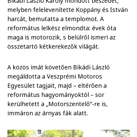
Bikádi László Károly mondott beszédet,
melyben felelevenítette Koppány és István
harcát, bemutatta a templomot. A
református lelkész elmondta: évek óta
maga is motorozik, s belülről ismeri az
összetartó kétkerekezők világát.
A közös imát követően Bikádi László
megáldotta a Veszprémi Motoros
Egyesület tagjait, majd – eltérően a
református hagyományoktól – sor
kerülhetett a „Motorszentelő”-re is,
immáron az árnyas fák alatt.