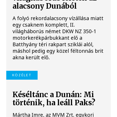
alacsony Dunából
A folyó rekordalacsony vízállása miatt
egy csaknem komplett, II.
világháborús német DKW NZ 350-1
motorkerékpárbukkant elő a
Batthyány téri rakpart sziklái alól,
máshol pedig egy közel féltonnás brit
akna került elő.
KÖZÉLET
Késéltánc a Dunán: Mi
történik, ha leáll Paks?
Mártha Imre, az MVM Zrt. egykori