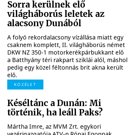
Sorra kerülnek elő
világháborús leletek az
alacsony Dunából
A folyó rekordalacsony vízállása miatt egy
csaknem komplett, II. világháborús német
DKW NZ 350-1 motorkerékpárbukkant elő
a Batthyány téri rakpart sziklái alól, máshol
pedig egy közel féltonnás brit akna került
elő.
KÖZÉLET
Késéltánc a Dunán: Mi
történik, ha leáll Paks?
Mártha Imre, az MVM Zrt. egykori
vezérigazgatója ATV-n Rónai Egonnak