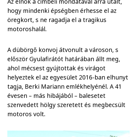
Az elnök a címbéli mondatával arra utalt,
hogy mindenki épségben érhesse el az
öregkort, s ne ragadja el a tragikus
motoroshalál.
A dübörgő konvoj átvonult a városon, s
először Gyulafirátót határában állt meg,
ahol mécsest gyújtottak és virágot
helyeztek el az egyesület 2016-ban elhunyt
tagja, Berki Mariann emlékhelyénél. A 41
évesen – más hibájából – balesetet
szenvedett hölgy szeretett és megbecsült
motoros volt.