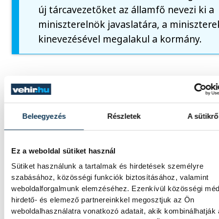
új tárcavezetőket az államfő nevezi ki a
miniszterelnök javaslatára, a minisztere
kinevezésével megalakul a kormány.
Az Országgyűlés kedd délután tartja követke
ülését, amelyen esküt tehetnek a miniszterek
Beleegyezés
Részletek
A sütikrő
közélet
parlament
Ez a weboldal sütiket használ
Sütiket használunk a tartalmak és hirdetések személyre
szabásához, közösségi funkciók biztosításához, valamint
weboldalforgalmunk elemzéséhez. Ezenkívül közösségi méd
hirdető- és elemező partnereinkkel megosztjuk az Ön
SZERZŐ
weboldalhasználatra vonatkozó adatait, akik kombinálhatják