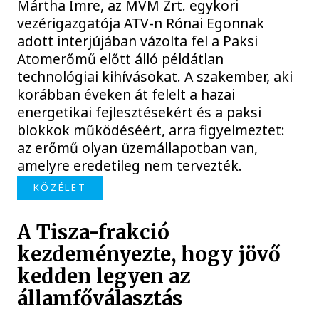
Mártha Imre, az MVM Zrt. egykori
vezérigazgatója ATV-n Rónai Egonnak
adott interjújában vázolta fel a Paksi
Atomerőmű előtt álló példátlan
technológiai kihívásokat. A szakember, aki
korábban éveken át felelt a hazai
energetikai fejlesztésekért és a paksi
blokkok működéséért, arra figyelmeztet:
az erőmű olyan üzemállapotban van,
amelyre eredetileg nem tervezték.
KÖZÉLET
A Tisza-frakció
kezdeményezte, hogy jövő
kedden legyen az
államfőválasztás