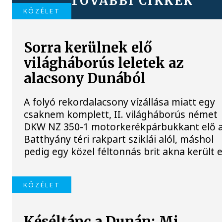
TOVÁBBI CIKKEK
KÖZÉLET
Sorra kerülnek elő
világháborús leletek az
alacsony Dunából
A folyó rekordalacsony vízállása miatt egy
csaknem komplett, II. világháborús német
DKW NZ 350-1 motorkerékpárbukkant elő 
Batthyány téri rakpart sziklái alól, máshol
pedig egy közel féltonnás brit akna került e
KÖZÉLET
Késéltánc a Dunán: Mi