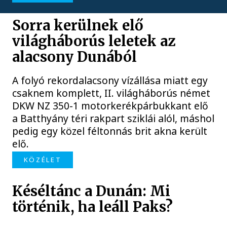
Sorra kerülnek elő
világháborús leletek az
alacsony Dunából
A folyó rekordalacsony vízállása miatt egy
csaknem komplett, II. világháborús német
DKW NZ 350-1 motorkerékpárbukkant elő
a Batthyány téri rakpart sziklái alól, máshol
pedig egy közel féltonnás brit akna került
elő.
KÖZÉLET
Késéltánc a Dunán: Mi
történik, ha leáll Paks?