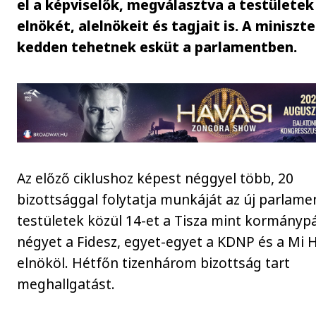
el a képviselők, megválasztva a testületek
elnökét, alelnökeit és tagjait is. A miniszt
kedden tehetnek esküt a parlamentben.
Az előző ciklushoz képest néggyel több, 20
bizottsággal folytatja munkáját az új parlamen
testületek közül 14-et a Tisza mint kormánypá
négyet a Fidesz, egyet-egyet a KDNP és a Mi 
elnököl. Hétfőn tizenhárom bizottság tart
meghallgatást.