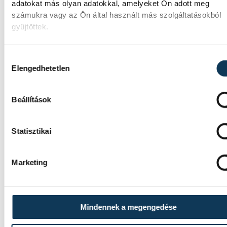
vehir.hu
adatokat más olyan adatokkal, amelyeket Ön adott meg
számukra vagy az Ön által használt más szolgáltatásokból
gyűjtöttek.
Hozzájárulás kiválasztása
Elengedhetetlen
Beállítások
Statisztikai
Marketing
Mindennek a megengedése