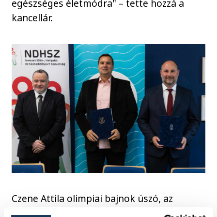
egészséges életmódra" – tette hozzá a
kancellár.
Czene Attila olimpiai bajnok úszó, az
NDHSZ elnöke szerint cél, hogy az