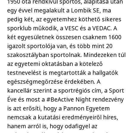
1950 óta rendkívül sportos, alapítása után
egy évvel megalakult a Lombik SE, ma
pedig két, az egyetemhez köthető sikeres
sporklub működik, a VESC és a VEDAC. A
két egyesületnek összesen csaknem 1600
igazolt sportolója van, és több mint 20
szakosztályban sportolnak. Mindezeken túl
az egyetemi oktatásban a kötelező
testnevelést is megtartották a hallgatók
egészségmegőrzése érdekében. A
kancellár szerint a sportrégiós cím, a Sport
Éve és most a #BeActive Night rendezvény
is azt erősíti, hogy a Pannon Egyetem
nemcsak a kutatási eredményeiről híres,
hanem arról is, hogy odafigyel az