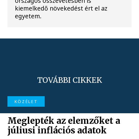
országos összevetésben is
kiemelkedő növekedést ért el az
egyetem.
TOVÁBBI CIKKEK
KÖZÉLET
Meglepték az elemzőket a
júliusi inflációs adatok