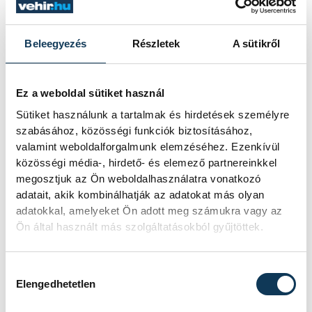
egyetemi tudományos háttérre
támaszkodva emeljék a szabadidősport
Beleegyezés
Részletek
A sütikről
rangját, és tudatosítsák: a rendszeres
fizikai aktivitáshoz és a munkahelyi
Ez a weboldal sütiket használ
egészségfejlesztéshez szakemberekre van
Sütiket használunk a tartalmak és hirdetések személyre
szükség. „Az egyetemmel közösen
szabásához, közösségi funkciók biztosításához,
tervezett konferenciasorozattal és a
valamint weboldalforgalmunk elemzéséhez. Ezenkívül
szeptemberi #BeActive Night-tal nemcsak
közösségi média-, hirdető- és elemező partnereinkkel
megosztjuk az Ön weboldalhasználatra vonatkozó
a jelenlegi hallgatókat készítjük fel az
adatait, akik kombinálhatják az adatokat más olyan
egészségtudatos munkavállalói létre,
adatokkal, amelyeket Ön adott meg számukra vagy az
hanem a lakosság számára is elérhetővé
Ön által használt más szolgáltatásokból gyűjtöttek.
tesszük a közösségi sportélményt és a
szakszerű motivációt.”- mondta.
Hozzájárulás kiválasztása
Elengedhetetlen