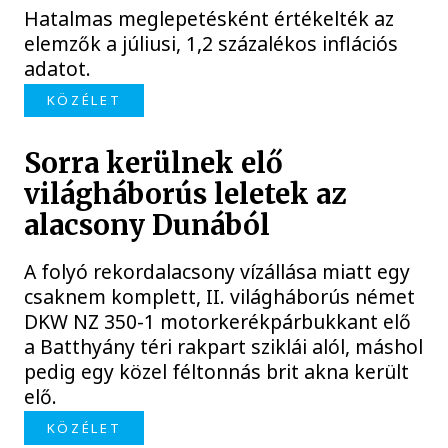
Hatalmas meglepetésként értékelték az
elemzők a júliusi, 1,2 százalékos inflációs
adatot.
KÖZÉLET
Sorra kerülnek elő
világháborús leletek az
alacsony Dunából
A folyó rekordalacsony vízállása miatt egy
csaknem komplett, II. világháborús német
DKW NZ 350-1 motorkerékpárbukkant elő
a Batthyány téri rakpart sziklái alól, máshol
pedig egy közel féltonnás brit akna került
elő.
KÖZÉLET