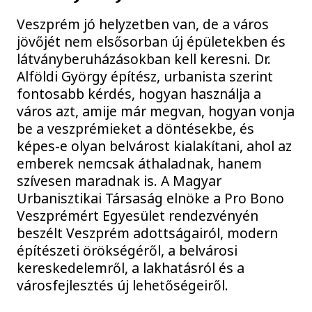
Veszprém jó helyzetben van, de a város
jövőjét nem elsősorban új épületekben és
látványberuházásokban kell keresni. Dr.
Alföldi György építész, urbanista szerint
fontosabb kérdés, hogyan használja a
város azt, amije már megvan, hogyan vonja
be a veszprémieket a döntésekbe, és
képes-e olyan belvárost kialakítani, ahol az
emberek nemcsak áthaladnak, hanem
szívesen maradnak is. A Magyar
Urbanisztikai Társaság elnöke a Pro Bono
Veszprémért Egyesület rendezvényén
beszélt Veszprém adottságairól, modern
építészeti örökségéről, a belvárosi
kereskedelemről, a lakhatásról és a
városfejlesztés új lehetőségeiről.