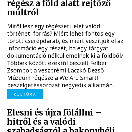
régész a föld alatt rejtőző
múltról
Mitől lesz egy régészeti lelet valódi
történeti forrás? Miért lehet fontos egy
törött cserépdarab, és miért veszítjük el az
információ egy részét, ha egy tárgyat
dokumentáció nélkül emelnek ki a földből?
Többek között ezekről beszélt Felber
Zsombor, a veszprémi Laczkó Dezső
Múzeum régésze a We Are Smart!
beszélgetéssorozat negyedik alkalmán.
KULTÚRA
Elesni és újra fölállni –
hitről és a valódi
szabadságról a bakonybéli