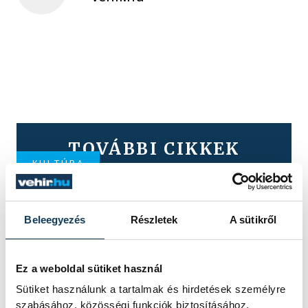
TOVÁBBI CIKKEK
KULTÚRA
A lelet önmagában még
Beleegyezés
Részletek
A sütikről
nem történet – Felber
Zsombor régész a föld
Ez a weboldal sütiket használ
alatt rejtőző múltról
Sütiket használunk a tartalmak és hirdetések személyre
szabásához, közösségi funkciók biztosításához,