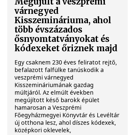
Megújult a veszprémi
várnegyed
Kisszemináriuma, ahol
több évszázados
ősnyomtatványokat és
kódexeket őriznek majd
Egy csaknem 230 éves feliratot rejtő,
befalazott falfülke tanúskodik a
veszprémi várnegyed
Kisszemináriumának gazdag
múltjáról. Az elmúlt években
megújított késő barokk épület
hamarosan a Veszprémi
Főegyházmegyei Könyvtár és Levéltár
új otthona lesz, ahol díszes kódexek,
középkori oklevelek,