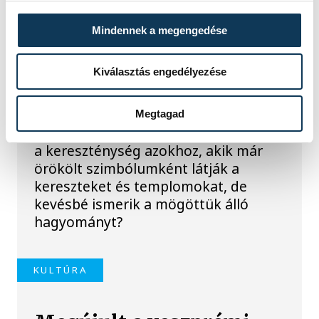
szabadságról a
bakonybéli bencésekkel
Mindennek a megengedése
Mit jelent ma szerzetesnek lenni?
Kiválasztás engedélyezése
Lemondást vagy inkább
szabadságot? Van-e valódi üzenete a
nagyböjtnek a rohanó
Megtagad
hétköznapokban? És hogyan szólhat
a kereszténység azokhoz, akik már
örökölt szimbólumként látják a
kereszteket és templomokat, de
kevésbé ismerik a mögöttük álló
hagyományt?
KULTÚRA