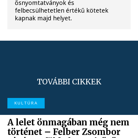
ősnyomtatványok és
felbecsülhetetlen értékű kötetek
kapnak majd helyet.
TOVÁBBI CIKKEK
KULTÚRA
A lelet önmagában még nem
történet – Felber Zsombor