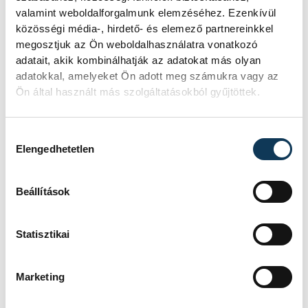
Mitől lesz egy régészeti lelet valódi
valamint weboldalforgalmunk elemzéséhez. Ezenkívül
történeti forrás? Miért lehet fontos
közösségi média-, hirdető- és elemező partnereinkkel
egy törött cserépdarab, és miért
megosztjuk az Ön weboldalhasználatra vonatkozó
veszítjük el az információ egy részét,
adatait, akik kombinálhatják az adatokat más olyan
ha egy tárgyat dokumentáció nélkül
adatokkal, amelyeket Ön adott meg számukra vagy az
emelnek ki a földből? Többek között
Ön által használt más szolgáltatásokból gyűjtöttek.
ezekről beszélt Felber Zsombor, a
veszprémi Laczkó Dezső Múzeum
Hozzájárulás kiválasztása
régésze a We Are Smart!
Elengedhetetlen
beszélgetéssorozat negyedik
alkalmán.
Beállítások
KULTÚRA
Statisztikai
Elesni és újra fölállni –
Marketing
hitről és a valódi