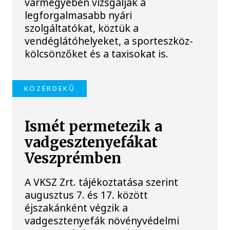
vármegyében vizsgálják a
legforgalmasabb nyári
szolgáltatókat, köztük a
vendéglátóhelyeket, a sporteszköz-
kölcsönzőket és a taxisokat is.
KÖZÉRDEKŰ
Ismét permetezik a
vadgesztenyefákat
Veszprémben
A VKSZ Zrt. tájékoztatása szerint
augusztus 7. és 17. között
éjszakánként végzik a
vadgesztenyefák növényvédelmi