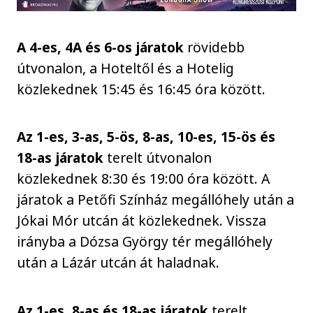
A 4-es, 4A és 6-os
járatok
rövidebb
útvonalon, a Hoteltől és a Hotelig
közlekednek 15:45 és 16:45 óra között.
Az 1-es, 3-as, 5-ös, 8-as, 10-es, 15-ös és
18-as járatok
terelt útvonalon
közlekednek 8:30 és 19:00 óra között. A
járatok a Petőfi Színház megállóhely után a
Jókai Mór utcán át közlekednek. Vissza
irányba a Dózsa György tér megállóhely
után a Lázár utcán át haladnak.
Az 1-es, 8-as és 18-as járatok
terelt