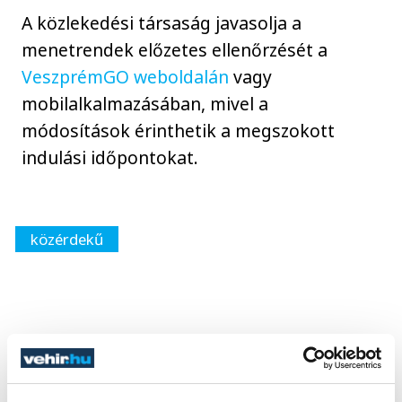
A közlekedési társaság javasolja a
menetrendek előzetes ellenőrzését a
VeszprémGO weboldalán
vagy
mobilalkalmazásában, mivel a
módosítások érinthetik a megszokott
indulási időpontokat.
közérdekű
SZERZŐ
vehir.hu