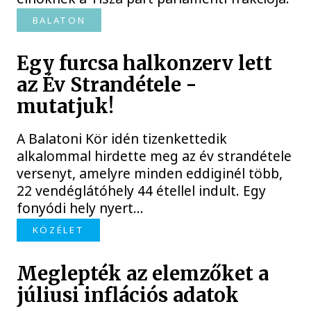
BALATON
Egy furcsa halkonzerv lett
az Év Strandétele -
mutatjuk!
A Balatoni Kör idén tizenkettedik
alkalommal hirdette meg az év strandétele
versenyt, amelyre minden eddiginél több,
22 vendéglátóhely 44 étellel indult. Egy
fonyódi hely nyert...
KÖZÉLET
Meglepték az elemzőket a
júliusi inflációs adatok