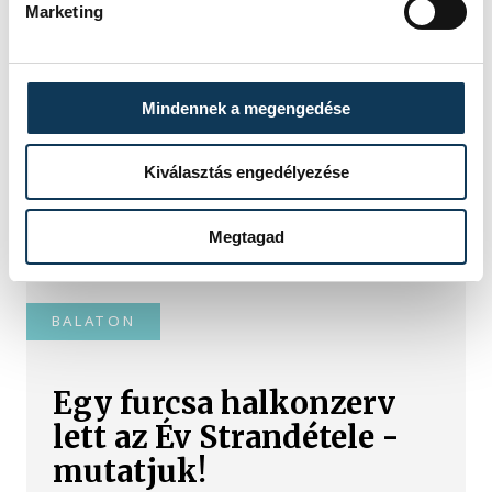
Marketing
Baka Andrást jelöli
államfőnek a Tisza
parlamenti frakciója
Mindennek a megengedése
Baka Andrást, a Legfelsőbb Bíróság
Kiválasztás engedélyezése
korábbi elnökét jelöli köztársasági
elnöknek a Tisza párt parlamenti
Megtagad
frakciója.
BALATON
Egy furcsa halkonzerv
lett az Év Strandétele -
mutatjuk!