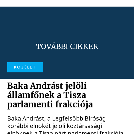
TOVÁBBI CIKKEK
KÖZÉLET
Baka Andrást jelöli
államfőnek a Tisza
parlamenti frakciója
Baka Andrást, a Legfelsőbb Bíróság
korábbi elnökét jelöli köztársasági
elnöknek a Tisza párt parlamenti frakciója.