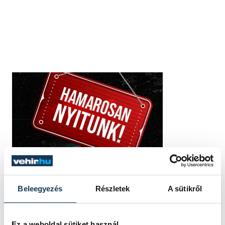
Beleegyezés
Részletek
A sütikről
Ez a weboldal sütiket használ