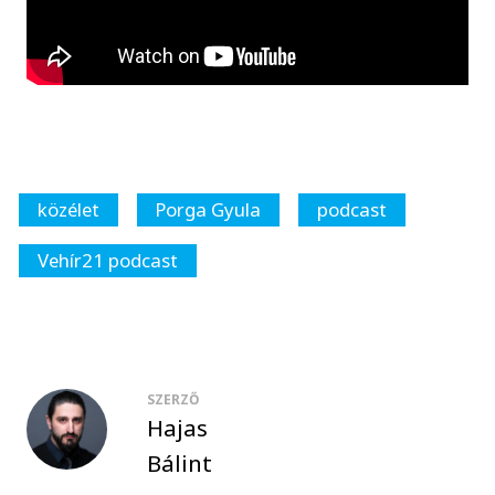
közélet
Porga Gyula
podcast
Vehír21 podcast
SZERZŐ
Hajas
Bálint