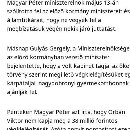
Magyar Péter miniszterelnök május 13-án
szólította fel az előző kormány minisztereit é
államtitkárait, hogy ne vegyék fel a
megbízatásuk végén nekik járó juttatást.
Másnap Gulyás Gergely, a Miniszterelnöksége
az előző kormányban vezető miniszter
bejelentette, hogy a volt kabinet tagjai az őke
törvény szerint megillető végkielégítésüket e
kárpátaljai, nagydobronyi gyermekotthonnak
ajánlják fel.
Pénteken Magyar Péter azt írta, hogy Orbán
Viktor nem kapja meg a 38 millió forintos
végkielégítését. Azóta annyit pontosított eze