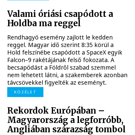
Valami óriási csapódott a
Holdba ma reggel
Rendhagyó esemény zajlott le kedden
reggel. Magyar idő szerint 8:35 körül a
Hold felszínébe csapódott a SpaceX egyik
Falcon–9 rakétájának felső fokozata. A
becsapódást a Földről szabad szemmel
nem lehetett látni, a szakemberek azonban
távcsövekkel figyelték az eseményt.
KÖZÉLET
Rekordok Európában –
Magyarország a legforróbb,
Angliában szárazság tombol