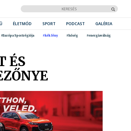
Ű
ÉLETMÓD
SPORT
PODCAST
GALÉRIA
#Európa Sportrégiója
#kék fény
#hőség
#energiaválság
T ÉS
EZŐNYE