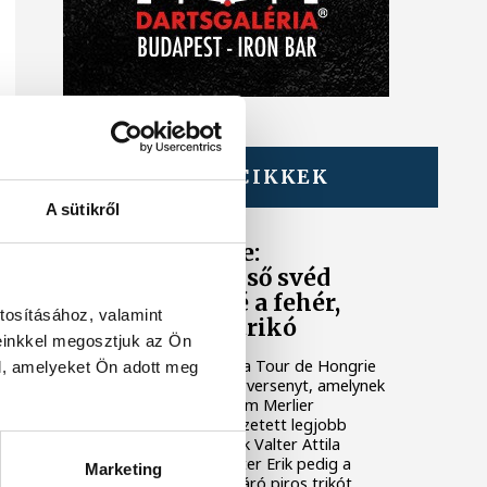
TOVÁBBI CIKKEK
TOUR DE HONGRIE
A sütikről
Tour de Hongrie:
Söderqvist az első svéd
győztes, Valteré a fehér,
tosításához, valamint
Fetteré a piros trikó
einkkel megosztjuk az Ön
Jakob Söderqvist nyerte a Tour de Hongrie
l, amelyeket Ön adott meg
országúti kerékpáros körversenyt, amelynek
vasárnapi záróetapján Tim Merlier
diadalmaskodott. Az összetett legjobb
magyarjaként a kilencedik Valter Attila
érdemelte ki a fehér, Fetter Erik pedig a
Marketing
legjobb hegyi menőnek járó piros trikót.