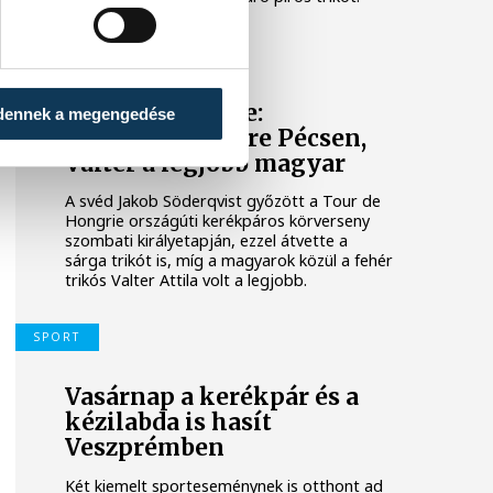
TOUR DE HONGRIE
Tour de Hongrie:
dennek a megengedése
Söderqvist sikere Pécsen,
Valter a legjobb magyar
A svéd Jakob Söderqvist győzött a Tour de
Hongrie országúti kerékpáros körverseny
szombati királyetapján, ezzel átvette a
sárga trikót is, míg a magyarok közül a fehér
trikós Valter Attila volt a legjobb.
SPORT
Vasárnap a kerékpár és a
kézilabda is hasít
Veszprémben
Két kiemelt sporteseménynek is otthont ad