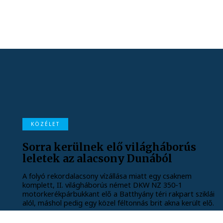
KÖZÉLET
Sorra kerülnek elő világháborús
leletek az alacsony Dunából
A folyó rekordalacsony vízállása miatt egy csaknem
komplett, II. világháborús német DKW NZ 350-1
motorkerékpárbukkant elő a Batthyány téri rakpart sziklái
alól, máshol pedig egy közel féltonnás brit akna került elő.