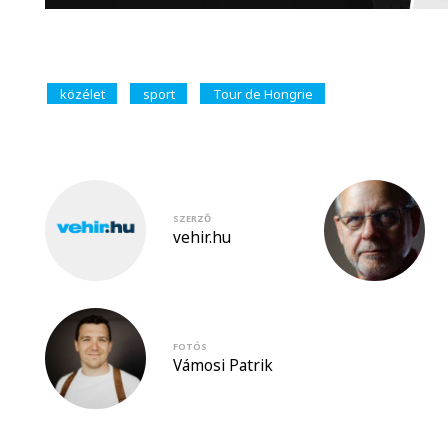
közélet
sport
Tour de Hongrie
SZERZŐ
vehir.hu
FOTÓS
Vámosi Patrik