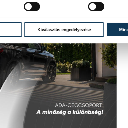
Kiválasztás engedélyezése
Min