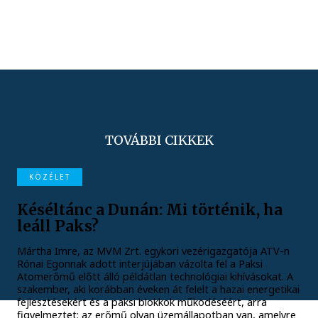
TOVÁBBI CIKKEK
KÖZÉLET
Késéltánc a Dunán: Mi történik, ha
leáll Paks?
Mártha Imre, az MVM Zrt. egykori vezérigazgatója ATV-n
Rónai Egonnak adott interjújában vázolta fel a Paksi
Atomerőmű előtt álló példátlan technológiai kihívásokat. A
szakember, aki korábban éveken át felelt a hazai energetikai
fejlesztésekért és a paksi blokkok működéséért, arra
figyelmeztet: az erőmű olyan üzemállapotban van, amelyre