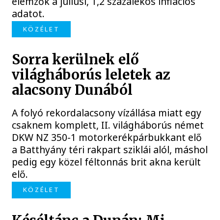
elemzők a júliusi, 1,2 százalékos inflációs
adatot.
KÖZÉLET
Sorra kerülnek elő
világháborús leletek az
alacsony Dunából
A folyó rekordalacsony vízállása miatt egy
csaknem komplett, II. világháborús német
DKW NZ 350-1 motorkerékpárbukkant elő
a Batthyány téri rakpart sziklái alól, máshol
pedig egy közel féltonnás brit akna került
elő.
KÖZÉLET