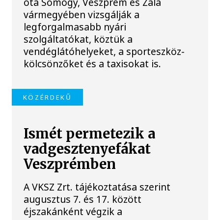
óta Somogy, Veszprém és Zala
vármegyében vizsgálják a
legforgalmasabb nyári
szolgáltatókat, köztük a
vendéglátóhelyeket, a sporteszköz-
kölcsönzőket és a taxisokat is.
KÖZÉRDEKŰ
Ismét permetezik a
vadgesztenyefákat
Veszprémben
A VKSZ Zrt. tájékoztatása szerint
augusztus 7. és 17. között
éjszakánként végzik a