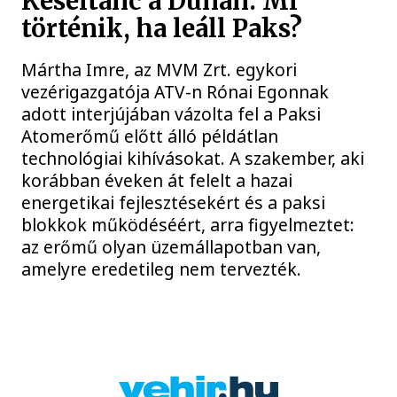
Késéltánc a Dunán: Mi
történik, ha leáll Paks?
Mártha Imre, az MVM Zrt. egykori
vezérigazgatója ATV-n Rónai Egonnak
adott interjújában vázolta fel a Paksi
Atomerőmű előtt álló példátlan
technológiai kihívásokat. A szakember, aki
korábban éveken át felelt a hazai
energetikai fejlesztésekért és a paksi
blokkok működéséért, arra figyelmeztet:
az erőmű olyan üzemállapotban van,
amelyre eredetileg nem tervezték.