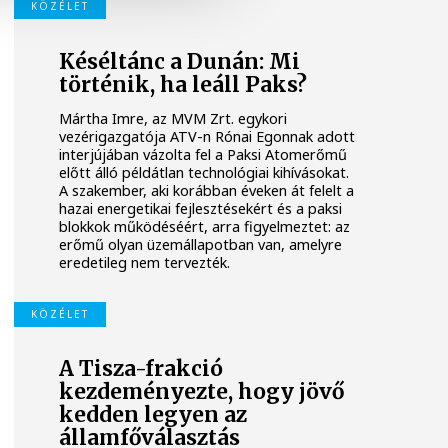
KÖZÉLET
Késéltánc a Dunán: Mi
történik, ha leáll Paks?
Mártha Imre, az MVM Zrt. egykori
vezérigazgatója ATV-n Rónai Egonnak adott
interjújában vázolta fel a Paksi Atomerőmű
előtt álló példátlan technológiai kihívásokat.
A szakember, aki korábban éveken át felelt a
hazai energetikai fejlesztésekért és a paksi
blokkok működéséért, arra figyelmeztet: az
erőmű olyan üzemállapotban van, amelyre
eredetileg nem tervezték.
KÖZÉLET
A Tisza-frakció
kezdeményezte, hogy jövő
kedden legyen az
államfőválasztás