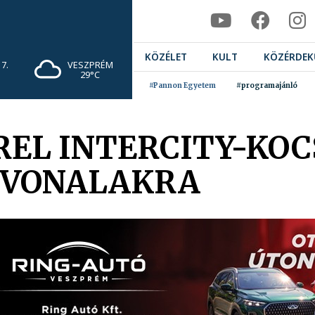
KÖZÉLET
KULT
KÖZÉRDEK
7.
VESZPRÉM
29°C
#Pannon Egyetem
#programajánló
REL INTERCITY-KOC
 VONALAKRA