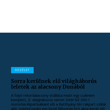
KÖZÉLET
Sorra kerülnek elő világháborús
leletek az alacsony Dunából
A folyó rekordalacsony vízállása miatt egy csaknem
komplett, II. világháborús német DKW NZ 350-1
motorkerékpárbukkant elő a Batthyány téri rakpart sziklái
alól, máshol pedig egy közel féltonnás brit akna került elő.