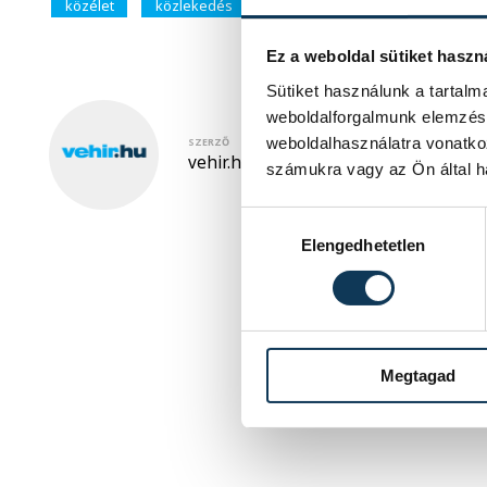
közélet
közlekedés
MÁV
vasút
Vitézy Dáv
Ez a weboldal sütiket haszn
Sütiket használunk a tartal
weboldalforgalmunk elemzésé
weboldalhasználatra vonatko
SZERZŐ
vehir.hu
számukra vagy az Ön által ha
Hozzájárulás kiválasztása
Elengedhetetlen
Megtagad