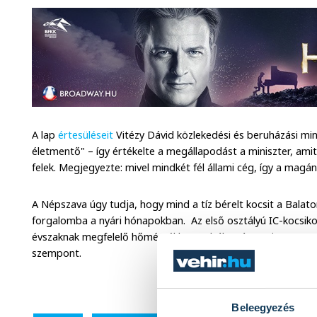
A lap
értesüléseit
Vitézy Dávid közlekedési és beruházási min
életmentő" – így értékelte a megállapodást a miniszter, am
felek. Megjegyezte: mivel mindkét fél állami cég, így a magá
A Népszava úgy tudja, hogy mind a tíz bérelt kocsit a Balato
forgalomba a nyári hónapokban. Az első osztályú IC-kocsiko
évszaknak megfelelő hőmérséklet-szabályozás, ami a szezoná
szempont.
Beleegyezés