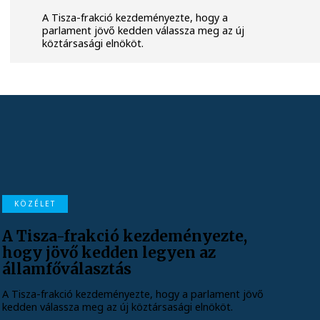
A Tisza-frakció kezdeményezte, hogy a
parlament jövő kedden válassza meg az új
köztársasági elnököt.
KÖZÉLET
A Tisza-frakció kezdeményezte,
hogy jövő kedden legyen az
államfőválasztás
A Tisza-frakció kezdeményezte, hogy a parlament jövő
kedden válassza meg az új köztársasági elnököt.