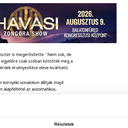
iszter is megerősítette. "Nem sok, de
it egyelőre csak szóban kötöttek meg a
nérdek érvényesítése eleve kizárható.
n környéki vonalokon állítják majd
n alapfeltétel az automatikus,
lis használat miatt különösen fontos
Részletek