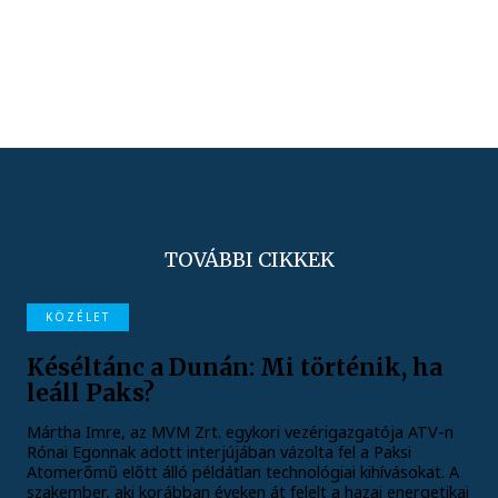
TOVÁBBI CIKKEK
KÖZÉLET
Késéltánc a Dunán: Mi történik, ha
leáll Paks?
Mártha Imre, az MVM Zrt. egykori vezérigazgatója ATV-n
Rónai Egonnak adott interjújában vázolta fel a Paksi
Atomerőmű előtt álló példátlan technológiai kihívásokat. A
szakember, aki korábban éveken át felelt a hazai energetikai