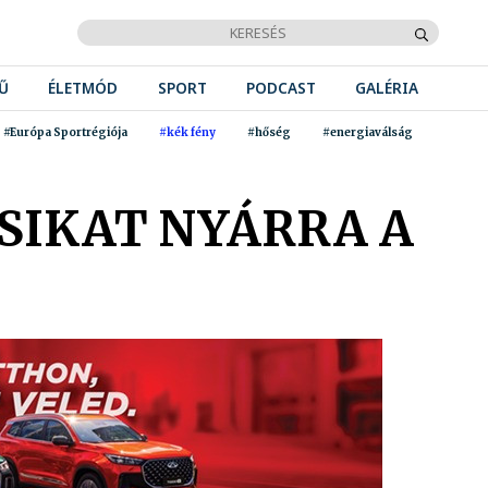
Ű
ÉLETMÓD
SPORT
PODCAST
GALÉRIA
#Európa Sportrégiója
#kék fény
#hőség
#energiaválság
SIKAT NYÁRRA A