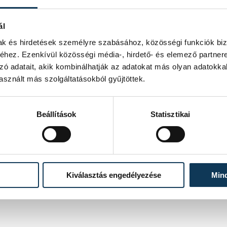
id
ál
mak és hirdetések személyre szabásához, közösségi funkciók biz
hez. Ezenkívül közösségi média-, hirdető- és elemező partner
zó adatait, akik kombinálhatják az adatokat más olyan adatokka
sznált más szolgáltatásokból gyűjtöttek.
Beállítások
Statisztikai
Kiválasztás engedélyezése
Min