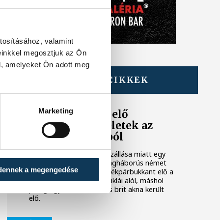
tosításához, valamint
einkkel megosztjuk az Ön
l, amelyeket Ön adott meg
TOVÁBBI CIKKEK
KÖZÉLET
Marketing
Sorra kerülnek elő
világháborús leletek az
alacsony Dunából
A folyó rekordalacsony vízállása miatt egy
csaknem komplett, II. világháborús német
dennek a megengedése
DKW NZ 350-1 motorkerékpárbukkant elő a
Batthyány téri rakpart sziklái alól, máshol
pedig egy közel féltonnás brit akna került
elő.