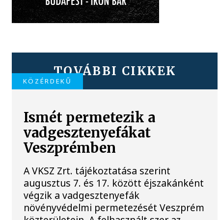
TOVÁBBI CIKKEK
KÖZÉRDEKŰ
Ismét permetezik a
vadgesztenyefákat
Veszprémben
A VKSZ Zrt. tájékoztatása szerint
augusztus 7. és 17. között éjszakánként
végzik a vadgesztenyefák
növényvédelmi permetezését Veszprém
közterületein. A felhasznált szer az