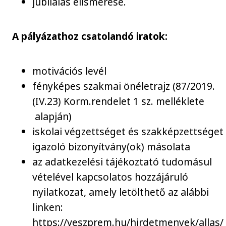
jubilálás elismerése.
A pályázathoz csatolandó iratok:
motivációs levél
fényképes szakmai önéletrajz (87/2019.
(IV.23) Korm.rendelet 1 sz. melléklete
alapján)
iskolai végzettséget és szakképzettséget
igazoló bizonyítvány(ok) másolata
az adatkezelési tájékoztató tudomásul
vételével kapcsolatos hozzájáruló
nyilatkozat, amely letölthető az alábbi
linken:
https://veszprem.hu/hirdetmenyek/allas/