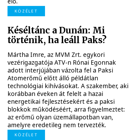
elő.
KÖZÉLET
Késéltánc a Dunán: Mi
történik, ha leáll Paks?
Mártha Imre, az MVM Zrt. egykori
vezérigazgatója ATV-n Rónai Egonnak
adott interjújában vázolta fel a Paksi
Atomerőmű előtt álló példátlan
technológiai kihívásokat. A szakember, aki
korábban éveken át felelt a hazai
energetikai fejlesztésekért és a paksi
blokkok működéséért, arra figyelmeztet:
az erőmű olyan üzemállapotban van,
amelyre eredetileg nem tervezték.
KÖZÉLET