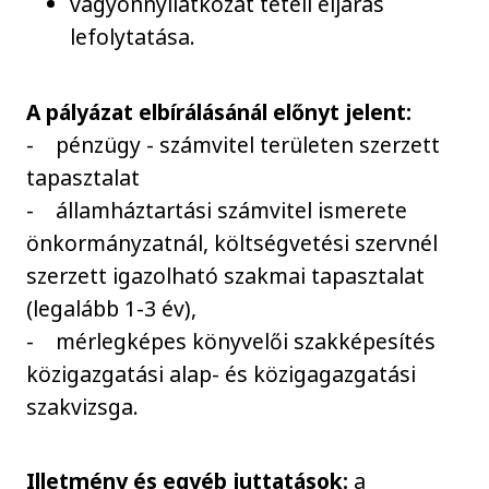
vagyonnyilatkozat tételi eljárás
lefolytatása.
A pályázat elbírálásánál előnyt jelent:
- pénzügy - számvitel területen szerzett
tapasztalat
- államháztartási számvitel ismerete
önkormányzatnál, költségvetési szervnél
szerzett igazolható szakmai tapasztalat
(legalább 1-3 év),
- mérlegképes könyvelői szakképesítés
közigazgatási alap- és közigagazgatási
szakvizsga.
Illetmény és egyéb juttatások:
a