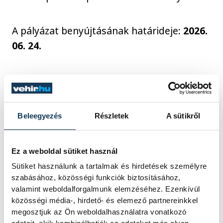
A pályázat benyújtásának határideje:
2026.
06. 24.
A pályázat benyújtásának módja:
A
pályázatokat Veszprém Megyei Jogú Város
Polgármesteri Hivatala Személyzeti Önálló
Beleegyezés
Részletek
A sütikről
Csoportjához, a
szemelyzet@gov.veszprem.hu e-mail címre
Ez a weboldal sütiket használ
kérjük megküldeni. A tárgymezőben
Sütiket használunk a tartalmak és hirdetések személyre
szíveskedjen feltüntetni a munkakör
szabásához, közösségi funkciók biztosításához,
megnevezését: költségvetési ügyintéző.
valamint weboldalforgalmunk elemzéséhez. Ezenkívül
közösségi média-, hirdető- és elemező partnereinkkel
megosztjuk az Ön weboldalhasználatra vonatkozó
A pályázat elbírálásával és a munkakör