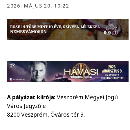
2026. MÁJUS 20. 10:22
A pályázat kiírója:
Veszprém Megyei Jogú
Város Jegyzője
8200 Veszprém, Óváros tér 9.