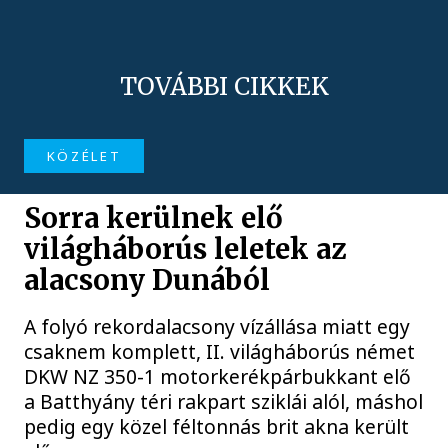
TOVÁBBI CIKKEK
KÖZÉLET
Sorra kerülnek elő
világháborús leletek az
alacsony Dunából
A folyó rekordalacsony vízállása miatt egy
csaknem komplett, II. világháborús német
DKW NZ 350-1 motorkerékpárbukkant elő
a Batthyány téri rakpart sziklái alól, máshol
pedig egy közel féltonnás brit akna került