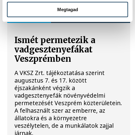
TOVÁBBI CIKKEK
Megtagad
KÖZÉRDEKŰ
Ismét permetezik a
vadgesztenyefákat
Veszprémben
A VKSZ Zrt. tájékoztatása szerint
augusztus 7. és 17. között
éjszakánként végzik a
vadgesztenyefák növényvédelmi
permetezését Veszprém közterületein.
A felhasznált szer az emberre, az
állatokra és a környezetre
veszélytelen, de a munkálatok zajjal
járnak.