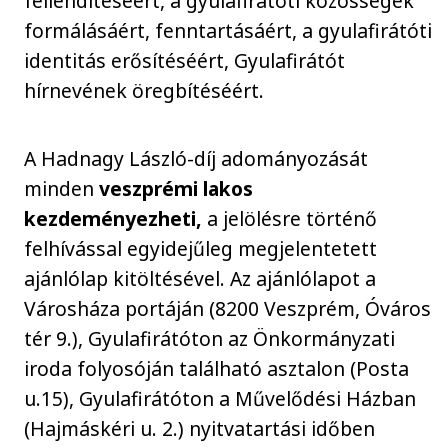
fellendítéséért, a gyulafirátóti közösségek
formálásáért, fenntartásáért, a gyulafirátóti
identitás erősítéséért, Gyulafirátót
hírnevének öregbítéséért.
A Hadnagy László-díj adományozását
minden
veszprémi lakos
kezdeményezheti,
a jelölésre történő
felhívással egyidejűleg megjelentetett
ajánlólap kitöltésével. Az ajánlólapot a
Városháza portáján (8200 Veszprém, Óváros
tér 9.), Gyulafirátóton az Önkormányzati
iroda folyosóján található asztalon (Posta
u.15), Gyulafirátóton a Művelődési Házban
(Hajmáskéri u. 2.) nyitvatartási időben