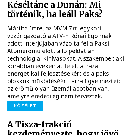
Késéltánc a Dunán: Mi
történik, ha leáll Paks?
Mártha Imre, az MVM Zrt. egykori
vezérigazgatója ATV-n Rónai Egonnak
adott interjújában vázolta fel a Paksi
Atomerőmű előtt álló példátlan
technológiai kihívásokat. A szakember, aki
korábban éveken át felelt a hazai
energetikai fejlesztésekért és a paksi
blokkok működéséért, arra figyelmeztet:
az erőmű olyan üzemállapotban van,
amelyre eredetileg nem tervezték.
KÖZÉLET
A Tisza-frakció
kezdeményezte, hogy jövő