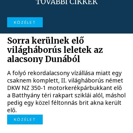
TOVÁBBI CIKKEK
KÖZÉLET
Sorra kerülnek elő
világháborús leletek az
alacsony Dunából
A folyó rekordalacsony vízállása miatt egy
csaknem komplett, II. világháborús német
DKW NZ 350-1 motorkerékpárbukkant elő
a Batthyány téri rakpart sziklái alól, máshol
pedig egy közel féltonnás brit akna került
elő.
KÖZÉLET