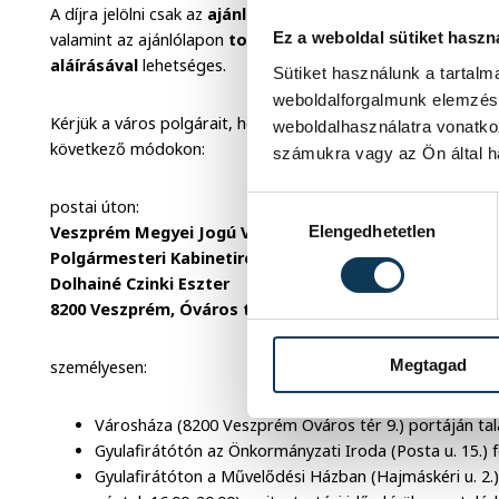
A díjra jelölni csak az
ajánló személy nevének feltüntetés
Ez a weboldal sütiket haszn
valamint az ajánlólapon
további öt támogató személy ne
aláírásával
lehetséges.
Sütiket használunk a tartal
weboldalforgalmunk elemzésé
Kérjük a város polgárait, hogy a kitöltött ajánlólapot 2026. m
weboldalhasználatra vonatko
következő módokon:
számukra vagy az Ön által ha
Hozzájárulás kiválasztása
postai úton:
Elengedhetetlen
Veszprém Megyei Jogú Város Polgármesteri Hivatala
Polgármesteri Kabinetiroda
Dolhainé Czinki Eszter
8200 Veszprém, Óváros tér 9.
Megtagad
személyesen:
Városháza (8200 Veszprém Óváros tér 9.) portáján ta
Gyulafirátótón az Önkormányzati Iroda (Posta u. 15.)
Gyulafirátóton a Művelődési Házban (Hajmáskéri u. 2.)