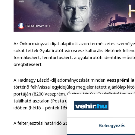
Az Önkormányzat díjat alapított azon természetes személye
sokat tettek Gyulafirátót városrész kulturális életének fellen
formálásáért, fenntartásáért, a gyulafirátóti identitás erősí
öregbítéséért.
A Hadnagy László-díj adományozását minden
veszprémi l
történő felhívással egyidejűleg megjelentetett ajánlólap kitö
portáján (8200 Veszprém, Óváros tér 9.), Gyulafirátóton az
található asztalon (Posta u.15), Gyulafirátóton a Művelődési
időben (hétfő - péntek 16:00-20:00) találnak, illetve a www.
A felterjesztési határidő
2026. május 31.
Beleegyezés