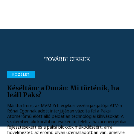
TOVÁBBI CIKKEK
KÖZÉLET
Késéltánc a Dunán: Mi történik, ha
leáll Paks?
Mártha Imre, az MVM Zrt. egykori vezérigazgatója ATV-n
Rónai Egonnak adott interjújában vázolta fel a Paksi
Atomerőmű előtt álló példátlan technológiai kihívásokat. A
szakember, aki korábban éveken át felelt a hazai energetikai
fejlesztésekért és a paksi blokkok működéséért, arra
figyelmeztet: az erőmű olyan üzemállapotban van, amelyre