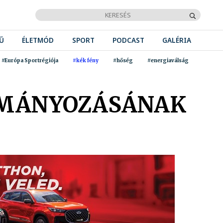
Ű
ÉLETMÓD
SPORT
PODCAST
GALÉRIA
#Európa Sportrégiója
#kék fény
#hőség
#energiaválság
DOMÁNYOZÁSÁNAK