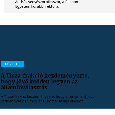
András vegyészprofesszor, a Pannon
Egyetem korábbi rektora.
KÖZÉLET
A Tisza-frakció kezdeményezte,
hogy jövő kedden legyen az
államfőválasztás
A Tisza-frakció kezdeményezte, hogy a parlament jövő
kedden válassza meg az új köztársasági elnököt.