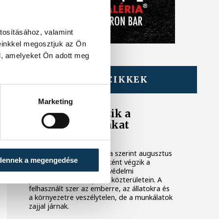
tosításához, valamint
einkkel megosztjuk az Ön
l, amelyeket Ön adott meg
TOVÁBBI CIKKEK
KÖZÉRDEKŰ
Marketing
Ismét permetezik a
vadgesztenyefákat
Veszprémben
A VKSZ Zrt. tájékoztatása szerint augusztus
dennek a megengedése
7. és 17. között éjszakánként végzik a
vadgesztenyefák növényvédelmi
permetezését Veszprém közterületein. A
felhasznált szer az emberre, az állatokra és
a környezetre veszélytelen, de a munkálatok
zajjal járnak.