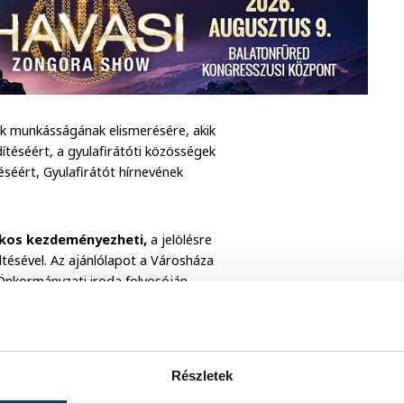
k munkásságának elismerésére, akik
dítéséért, a gyulafirátóti közösségek
téséért, Gyulafirátót hírnevének
akos kezdeményezheti,
a jelölésre
ltésével. Az ajánlólapot a Városháza
 Önkormányzati iroda folyosóján
 Házban (Hajmáskéri u. 2.) nyitvatartási
veszprem.hu weboldalról tölthetnek le.
Részletek