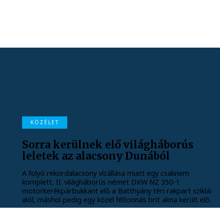
KÖZÉLET
Sorra kerülnek elő világháborús
leletek az alacsony Dunából
A folyó rekordalacsony vízállása miatt egy csaknem
komplett, II. világháborús német DKW NZ 350-1
motorkerékpárbukkant elő a Batthyány téri rakpart sziklái
alól, máshol pedig egy közel féltonnás brit akna került elő.