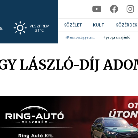
KÖZÉLET
KULT
KÖZÉRDEK
VESZPRÉM
6.
31°C
#Pannon Egyetem
#programajánló
GY LÁSZLÓ-DÍJ A