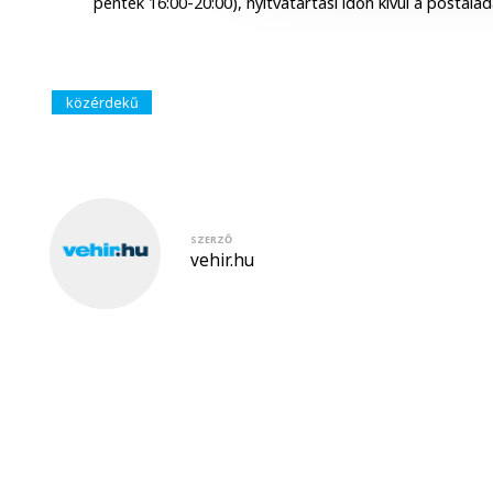
péntek 16:00-20:00), nyitvatartási időn kívül a postal
közérdekű
SZERZŐ
vehir.hu