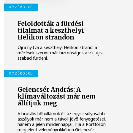
KÖZÉRDEKŰ
Feloldották a fürdési
tilalmat a keszthelyi
Helikon strandon
Újra nyitva a keszthelyi Helikon strand: a
mérések szerint már biztonságos a víz, újra
szabad fürdeni.
KÖZÉRDEKŰ
Gelencsér András: A
klímaváltozást már nem
állítjuk meg
A brutális hőhullámok és az egyre súlyosabb
aszályok már nem a távoli jövő fenyegetései,
hanem a jelen mindennapjai, írja a Portfolión
megjelent véleménycikkében Gelencsér