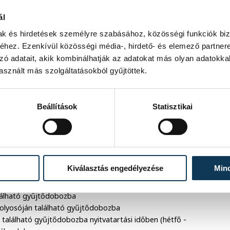
ével,
az
ajánlólap aláírásával,
ál
vének feltüntetésével és
mak és hirdetések személyre szabásához, közösségi funkciók biz
hez. Ezenkívül közösségi média-, hirdető- és elemező partner
ájus 31-ig küldjék el vagy adják le a
zó adatait, akik kombinálhatják az adatokat más olyan adatokka
sznált más szolgáltatásokból gyűjtöttek.
Beállítások
Statisztikai
Kiválasztás engedélyezése
Min
lálható gyűjtődobozba
 folyosóján található gyűjtődobozba
 található gyűjtődobozba nyitvatartási időben (hétfő -