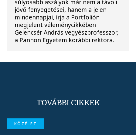
súlyosabb aszályok már nem a távoli
jövő fenyegetései, hanem a jelen
mindennapjai, írja a Portfolión
megjelent véleménycikkében
Gelencsér András vegyészprofesszor,
a Pannon Egyetem korábbi rektora.
TOVÁBBI CIKKEK
KÖZÉLET