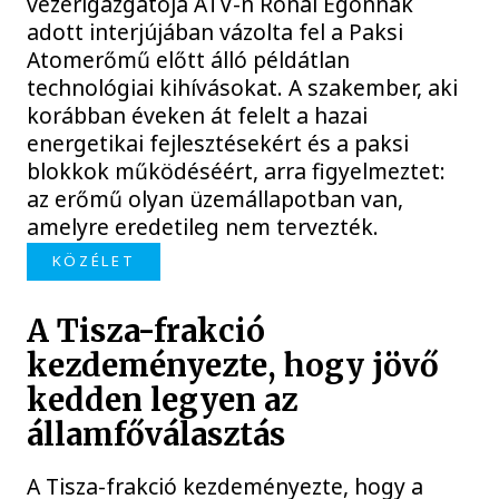
vezérigazgatója ATV-n Rónai Egonnak
adott interjújában vázolta fel a Paksi
Atomerőmű előtt álló példátlan
technológiai kihívásokat. A szakember, aki
korábban éveken át felelt a hazai
energetikai fejlesztésekért és a paksi
blokkok működéséért, arra figyelmeztet:
az erőmű olyan üzemállapotban van,
amelyre eredetileg nem tervezték.
KÖZÉLET
A Tisza-frakció
kezdeményezte, hogy jövő
kedden legyen az
államfőválasztás
A Tisza-frakció kezdeményezte, hogy a