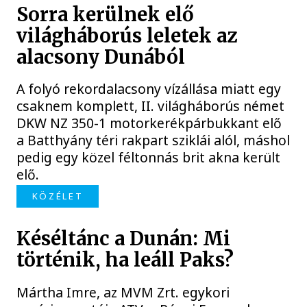
Sorra kerülnek elő
világháborús leletek az
alacsony Dunából
A folyó rekordalacsony vízállása miatt egy
csaknem komplett, II. világháborús német
DKW NZ 350-1 motorkerékpárbukkant elő
a Batthyány téri rakpart sziklái alól, máshol
pedig egy közel féltonnás brit akna került
elő.
KÖZÉLET
Késéltánc a Dunán: Mi
történik, ha leáll Paks?
Mártha Imre, az MVM Zrt. egykori