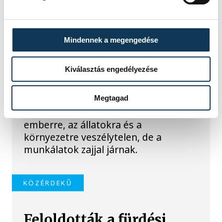
vadgesztenyefákat
Veszprémben
Mindennek a megengedése
A VKSZ Zrt. tájékoztatása szerint
augusztus 7. és 17. között
Kiválasztás engedélyezése
éjszakánként végzik a
vadgesztenyefák növényvédelmi
permetezését Veszprém
Megtagad
közterületein. A felhasznált szer az
emberre, az állatokra és a
környezetre veszélytelen, de a
munkálatok zajjal járnak.
KÖZÉRDEKŰ
Feloldották a fürdési