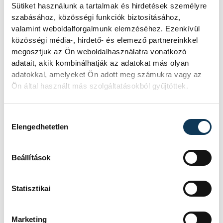
Sütiket használunk a tartalmak és hirdetések személyre
szabásához, közösségi funkciók biztosításához,
valamint weboldalforgalmunk elemzéséhez. Ezenkívül
közösségi média-, hirdető- és elemező partnereinkkel
megosztjuk az Ön weboldalhasználatra vonatkozó
adatait, akik kombinálhatják az adatokat más olyan
adatokkal, amelyeket Ön adott meg számukra vagy az
Ön által használt más szolgáltatásokból gyűjtöttek.
Hozzájárulás kiválasztása
Elengedhetetlen
Beállítások
TOVÁBBI CIKKEK
KÖZÉRDEKŰ
Statisztikai
Ismét permetezik a
Marketing