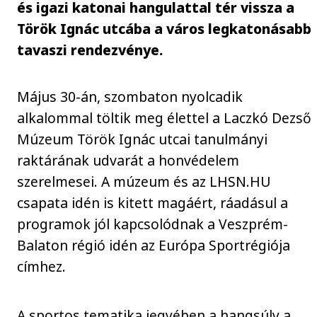
és igazi katonai hangulattal tér vissza a
Török Ignác utcába a város legkatonásabb
tavaszi rendezvénye.
Május 30-án, szombaton nyolcadik
alkalommal töltik meg élettel a Laczkó Dezső
Múzeum Török Ignác utcai tanulmányi
raktárának udvarát a honvédelem
szerelmesei. A múzeum és az LHSN.HU
csapata idén is kitett magáért, ráadásul a
programok jól kapcsolódnak a Veszprém-
Balaton régió idén az Európa Sportrégiója
címhez.
A sportos tematika jegyében a hangsúly a