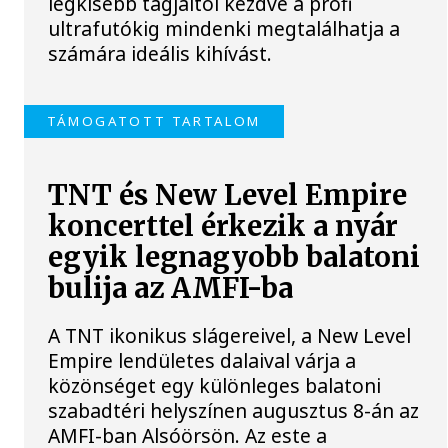
legkisebb tagjaitól kezdve a profi
ultrafutókig mindenki megtalálhatja a
számára ideális kihívást.
TÁMOGATOTT TARTALOM
TNT és New Level Empire
koncerttel érkezik a nyár
egyik legnagyobb balatoni
bulija az AMFI-ba
A TNT ikonikus slágereivel, a New Level
Empire lendületes dalaival várja a
közönséget egy különleges balatoni
szabadtéri helyszínen augusztus 8-án az
AMFI-ban Alsóörsön. Az este a