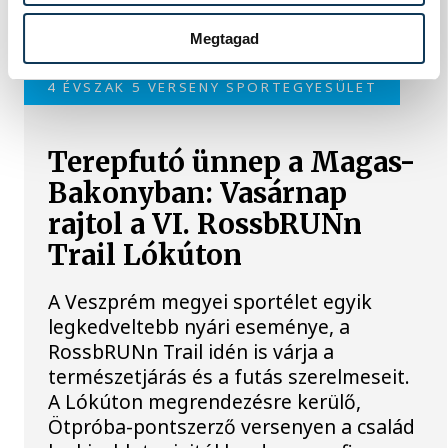
Malomvölgy Fesztiválon.
Megtagad
4 ÉVSZAK 5 VERSENY SPORTEGYESÜLET
Terepfutó ünnep a Magas-
Bakonyban: Vasárnap
rajtol a VI. RossbRUNn
Trail Lókúton
A Veszprém megyei sportélet egyik
legkedveltebb nyári eseménye, a
RossbRUNn Trail idén is várja a
természetjárás és a futás szerelmeseit.
A Lókúton megrendezésre kerülő,
Ötpróba-pontszerző versenyen a család