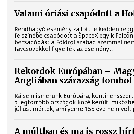
Valami óriási csapódott a H
Rendhagyó esemény zajlott le kedden reggel
felszínébe csapódott a SpaceX egyik Falcon
becsapódást a Földről szabad szemmel nem
távcsövekkel figyelték az eseményt.
Rekordok Európában – Magya
Angliában szárazság tombol
Rá sem ismerünk Európára, kontinensszert
a legforróbb országok közé került, miközbe
júliust mértek, amilyenre 155 éve nem volt
A múltban és ma is rossz hír