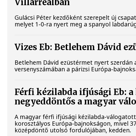
Villarrealban
Gulácsi Péter kezdőként szerepelt új csapat
melyet 1-0-ra nyert meg a spanyol labdarú
Vizes Eb: Betlehem Dávid ez
Betlehem Dávid ezüstérmet nyert szerdán a 
versenyszámában a párizsi Európa-bajnok
Férfi kézilabda ifjúsági Eb: 
negyeddöntős a magyar válo
A magyar férfi ifjúsági kézilabda-válogato
korosztályos Európa-bajnokságon, mivel 37
középdöntő utolsó fordulójában, kedden.