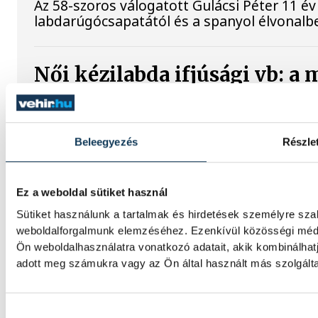
Az 58-szoros válogatott Gulácsi Péter 11 év
labdarúgócsapatától és a spanyol élvonalbeli
Női kézilabda ifjúsági vb: a
döntetlent játszott a román
A magyar női ifjúsági kézilabda-válogatott 
Beleegyezés
Részle
Romániával a korosztályos világbajnokság 
hétfőn Pitesti-ben.
Ez a weboldal sütiket használ
Sütiket használunk a tartalmak és hirdetések személyre sza
weboldalforgalmunk elemzéséhez. Ezenkívül közösségi média
Ön weboldalhasználatra vonatkozó adatait, akik kombinálha
adott meg számukra vagy az Ön által használt más szolgálta
IMPRESSZUM
Hozzájárulás kiválasztása