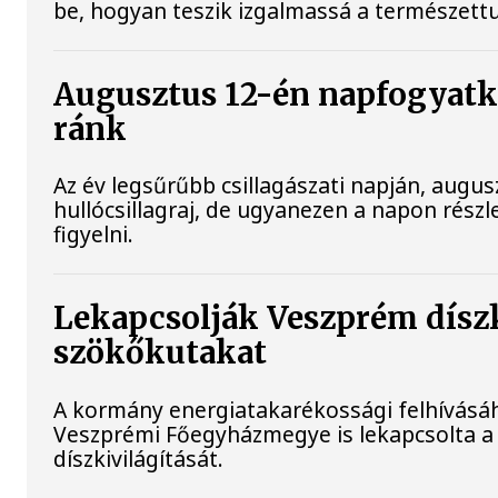
be, hogyan teszik izgalmassá a természe
Augusztus 12-én napfogyatkoz
ránk
Az év legsűrűbb csillagászati napján, augus
hullócsillagraj, de ugyanezen a napon rész
figyelni.
Lekapcsolják Veszprém díszki
szökőkutakat
A kormány energiatakarékossági felhívásá
Veszprémi Főegyházmegye is lekapcsolta a
díszkivilágítását.