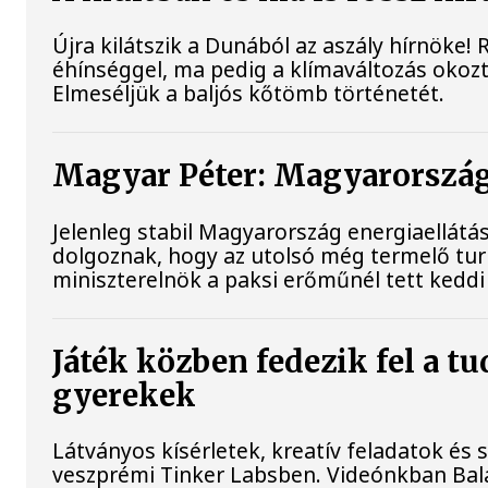
Újra kilátszik a Dunából az aszály hírnöke!
éhínséggel, ma pedig a klímaváltozás okozta
Elmeséljük a baljós kőtömb történetét.
Magyar Péter: Magyarország 
Jelenleg stabil Magyarország energiaellát
dolgoznak, hogy az utolsó még termelő tu
miniszterelnök a paksi erőműnél tett keddi
Játék közben fedezik fel a t
gyerekek
Látványos kísérletek, kreatív feladatok és
veszprémi Tinker Labsben. Videónkban Bala