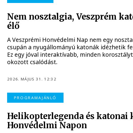
Nem nosztalgia, Veszprém ka
élő
A Veszprémi Honvédelmi Nap nem egy nosztal
csupán a nyugállományú katonák idézhetik fel
Ez egy jóval interaktívabb, minden korosztál
okozott csalódást.
2026. MÁJUS 31. 12:32
PROGRAMAJÁNLÓ
Helikopterlegenda és katonai 
Honvédelmi Napon