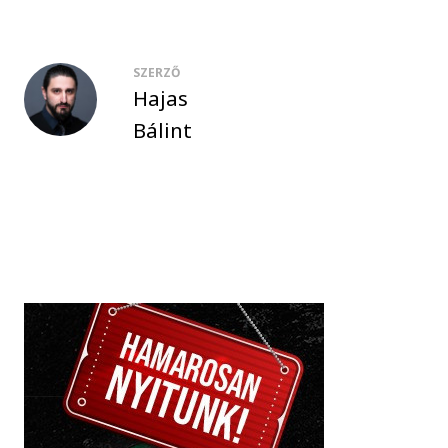
SZERZŐ
Hajas
Bálint