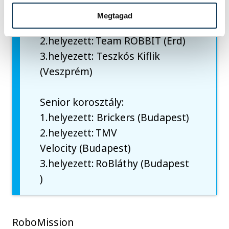
1.helyezett: Screenager Junior
Megtagad
(Budapest)
2.helyezett: Team ROBBIT (Érd)
3.helyezett: Teszkós Kiflik
(Veszprém)
Senior korosztály:
1.helyezett: Brickers (Budapest)
2.helyezett: TMV
Velocity (Budapest)
3.helyezett: RoBláthy (Budapest
)
RoboMission