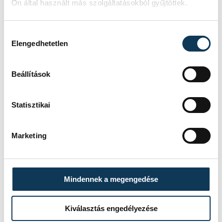
Ön által használt más szolgáltatásokból gyűjtöttek.
tapasztalható.
Hozzájárulás kiválasztása
Elengedhetetlen
A RoboMission kategória
eredménye:
Beállítások
Elementary korosztály:
Statisztikai
1.helyezett: Screenager Robo E
Girls (Budapest)
Marketing
2.helyezett: Dani és Társai Kft.
(Dunaharaszti)
3.helyezett: FKF67
Mindennek a megengedése
(Hajdúszoboszló)
Kiválasztás engedélyezése
Junior korosztály: