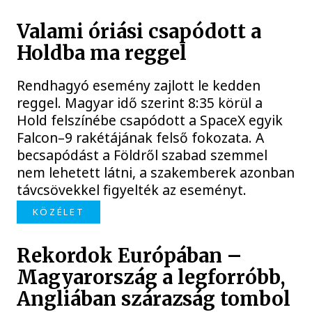
Valami óriási csapódott a
Holdba ma reggel
Rendhagyó esemény zajlott le kedden
reggel. Magyar idő szerint 8:35 körül a
Hold felszínébe csapódott a SpaceX egyik
Falcon–9 rakétájának felső fokozata. A
becsapódást a Földről szabad szemmel
nem lehetett látni, a szakemberek azonban
távcsövekkel figyelték az eseményt.
KÖZÉLET
Rekordok Európában –
Magyarország a legforróbb,
Angliában szárazság tombol