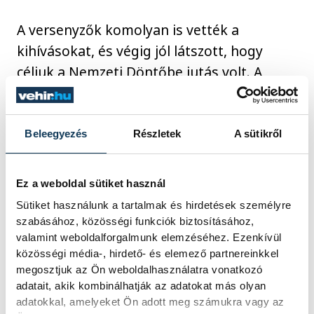
A versenyzők komolyan is vették a
kihívásokat, és végig jól látszott, hogy
céljuk a Nemzeti Döntőbe jutás volt. A
mezőny nagyon szorosnak bizonyult, több
csapat között is csupán néhány pont
döntött a helyezésekről és a
Beleegyezés
Részletek
A sütikről
továbbjutásról.
Ez a weboldal sütiket használ
A diákok lelkesedése és kitartása végig
Sütiket használunk a tartalmak és hirdetések személyre
szabásához, közösségi funkciók biztosításához,
meghatározó volt, folyamatosan dolgoztak
valamint weboldalforgalmunk elemzéséhez. Ezenkívül
a fejlesztéseken, tesztelték és finomították
közösségi média-, hirdető- és elemező partnereinkkel
a megoldásaikat, ahol kellett,
megosztjuk az Ön weboldalhasználatra vonatkozó
újratervezték a robotokat is. A korábbi
adatait, akik kombinálhatják az adatokat más olyan
adatokkal, amelyeket Ön adott meg számukra vagy az
fordulókhoz képest jól látható fejlődés