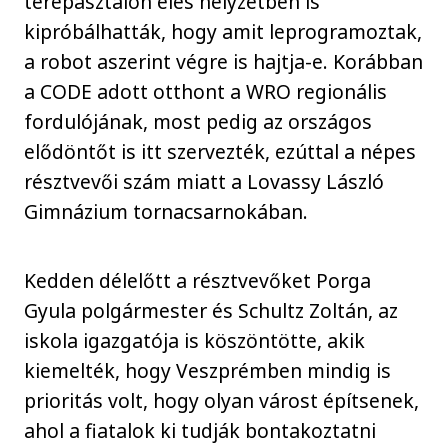
terepasztalon éles helyzetben is
kipróbálhatták, hogy amit leprogramoztak,
a robot aszerint végre is hajtja-e. Korábban
a CODE adott otthont a WRO regionális
fordulójának, most pedig az országos
elődöntőt is itt szervezték, ezúttal a népes
résztvevői szám miatt a Lovassy László
Gimnázium tornacsarnokában.
Kedden délelőtt a résztvevőket Porga
Gyula polgármester és Schultz Zoltán, az
iskola igazgatója is köszöntötte, akik
kiemelték, hogy Veszprémben mindig is
prioritás volt, hogy olyan várost építsenek,
ahol a fiatalok ki tudják bontakoztatni