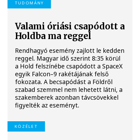
TUDOMÁNY
Valami óriási csapódott a
Holdba ma reggel
Rendhagyó esemény zajlott le kedden
reggel. Magyar idő szerint 8:35 körül
a Hold felszínébe csapódott a SpaceX
egyik Falcon–9 rakétájának felső
fokozata. A becsapódást a Földről
szabad szemmel nem lehetett látni, a
szakemberek azonban távcsövekkel
figyelték az eseményt.
KÖZÉLET