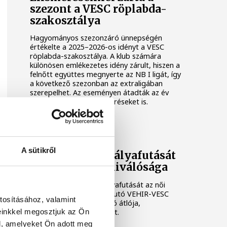
szezont a VESC röplabda-
szakosztálya
Hagyományos szezonzáró ünnepségén
értékelte a 2025–2026-os idényt a VESC
röplabda-szakosztálya. A klub számára
különösen emlékezetes idény zárult, hiszen a
felnőtt együttes megnyerte az NB I ligát, így
a következő szezonban az extraligában
szerepelhet. Az eseményen átadták az év
legjobbjainak járó elismeréseket is.
VEHIR-VESC
A sütikről
Befejezi aktív pályafutását
a VEHIR-VESC kiválósága
Befejezi aktív játékospályafutását az női
röplabda extraligába feljutó VEHIR-VESC
tosításához, valamint
korábbi válogatott feladó átlója,
einkkel megosztjuk az Ön
Szerencsés-Miklai Zsanett.
l, amelyeket Ön adott meg