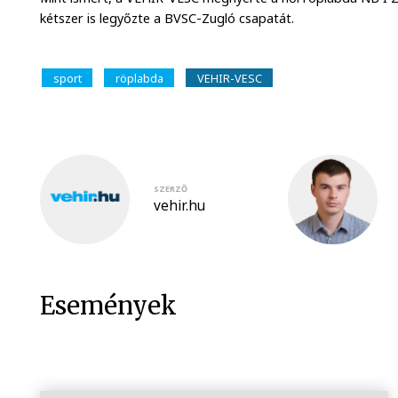
kétszer is legyőzte a BVSC-Zugló csapatát.
sport
röplabda
VEHIR-VESC
SZERZŐ
vehir.hu
Események