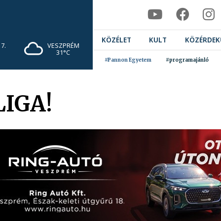
KÖZÉLET
KULT
KÖZÉRDEK
7.
VESZPRÉM
31°C
#Pannon Egyetem
#programajánló
IGA!