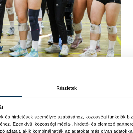
t a bajnokcsapat
Részletek
ál
mak és hirdetések személyre szabásához, közösségi funkciók biz
hez. Ezenkívül közösségi média-, hirdető- és elemező partner
zó adatait, akik kombinálhatják az adatokat más olyan adatokka