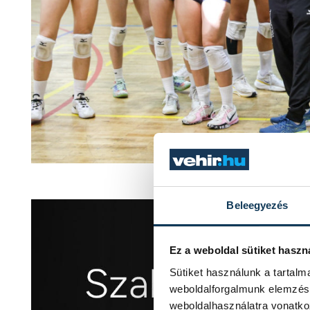
Osztályt váltha
Beleegyezés
Ez a weboldal sütiket haszn
Sütiket használunk a tartal
weboldalforgalmunk elemzésé
weboldalhasználatra vonatko