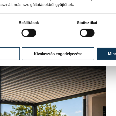
sznált más szolgáltatásokból gyűjtöttek.
Beállítások
Statisztikai
Kiválasztás engedélyezése
Min