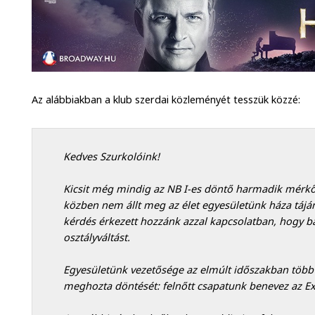
Az alábbiakban a klub szerdai közleményét tesszük közzé:
Kedves Szurkolóink!
Kicsit még mindig az NB I-es döntő harmadik mérkő
közben nem állt meg az élet egyesületünk háza tájá
kérdés érkezett hozzánk azzal kapcsolatban, hogy ba
osztályváltást.
Egyesületünk vezetősége az elmúlt időszakban több 
meghozta döntését: felnőtt csapatunk benevez az Ex