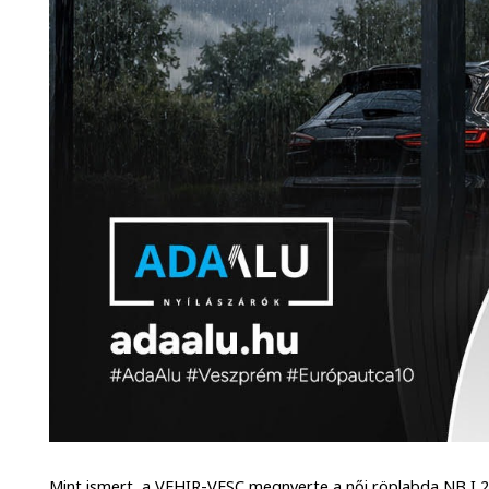
Mint ismert, a VEHIR-VESC megnyerte a női röplabda NB I 2