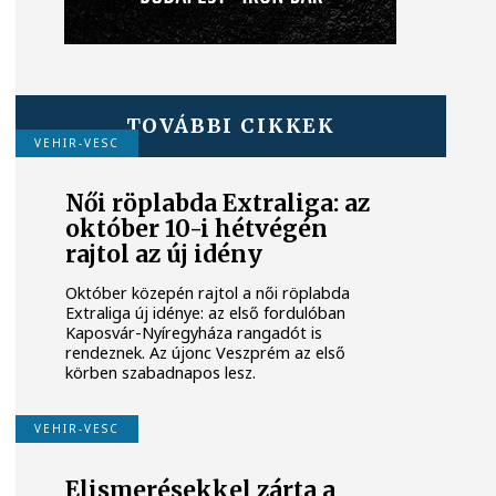
TOVÁBBI CIKKEK
VEHIR-VESC
Női röplabda Extraliga: az
október 10-i hétvégén
rajtol az új idény
Október közepén rajtol a női röplabda
Extraliga új idénye: az első fordulóban
Kaposvár-Nyíregyháza rangadót is
rendeznek. Az újonc Veszprém az első
körben szabadnapos lesz.
VEHIR-VESC
Elismerésekkel zárta a