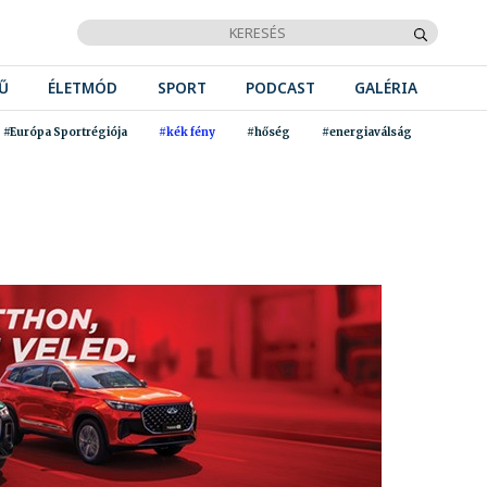
Ű
ÉLETMÓD
SPORT
PODCAST
GALÉRIA
#Európa Sportrégiója
#kék fény
#hőség
#energiaválság