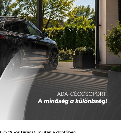
025/26-os kiírását, miután a döntőben