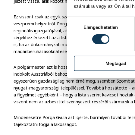
jelzett vissza, akik között nem volt az azbesztügyben érintet
számukra vagy az Ön által ha
Ez viszont csak az egyik szál, amin elindult a városvezetés, 
Hozzájárulás kiválasztása
veszprémi helyzetről. Porga Gyula azt is elmondta a közgyűl
Elengedhetetlen
regionális igazgatójával, akinél közérdekű adatigényléssel él
cégekhez érkezett az a lista szerinti tíz szállítmány az osztr
is, ha az önkormányzati megrendeléseknél nem is, de haszn
magánberuházásoknál esetleg.
Megtagad
A polgármester azt is hozzátette, hogy egyébként gazdas
indokolt Ausztriából behozatni követ, hiszen a környéken s
egyszerűen gazdaságilag nem érné meg, szemben Szombathel
nyugat-magyarországi településsel. Továbbá hozzátette – am
a figyelmet egyébként – hogy a lista szerint kavicsot hozt
viszont nem az azbeszttel szennyezett részéről származik a
Mindenesetre Porga Gyula azt ígérte, bármilyen további fejl
tájékoztatni fogja a lakosságot.