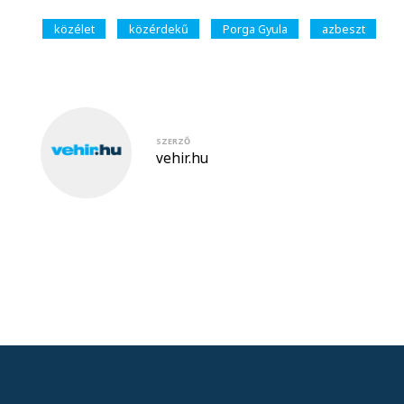
közélet
közérdekű
Porga Gyula
azbeszt
SZERZŐ
vehir.hu