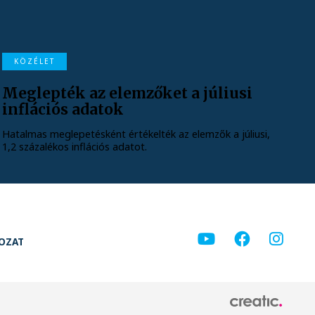
KÖZÉLET
Meglepték az elemzőket a júliusi
inflációs adatok
Hatalmas meglepetésként értékelték az elemzők a júliusi,
1,2 százalékos inflációs adatot.
KOZAT