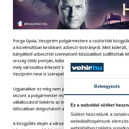
Porga Gyula, Veszprém polgármestere a csütörtöki közgyűlés
a közelmúltban kirobbant azbeszt-botrányról. Mint kiderült, 
bányákból azbeszttel szennyezett kőzúzalékot szállítottak 
ország több pontján, különböző építkezéseknél fel is használ
mely városokba érkezett teherautó az érintett osztrák bány
Veszprém neve is szerepel.
Beleegyezés
Ugyanakkor ez még nem jelenti automatikusan azt, hogy ide 
viszont a polgármester múlt szombaton közzétett nyilatko
vállalkozástól bekérte az információt, hogy használtak-e azbe
Ez a weboldal sütiket haszn
időszakban dolgoztatott az önkormányzat.
Sütiket használunk a tartal
weboldalforgalmunk elemzésé
A közgyűlés elején a városvezető elmondta, eddig körülbe
weboldalhasználatra vonatko