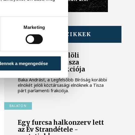
Marketing
TOVÁBBI CIKKEK
KÖZÉLET
Baka Andrást jelöli
államfőnek a Tisza
dennek a megengedése
parlamenti frakciója
Baka Andrást, a Legfelsőbb Bíróság korábbi
elnökét jelöli köztársasági elnöknek a Tisza
párt parlamenti frakciója.
BALATON
Egy furcsa halkonzerv lett
az Év Strandétele -