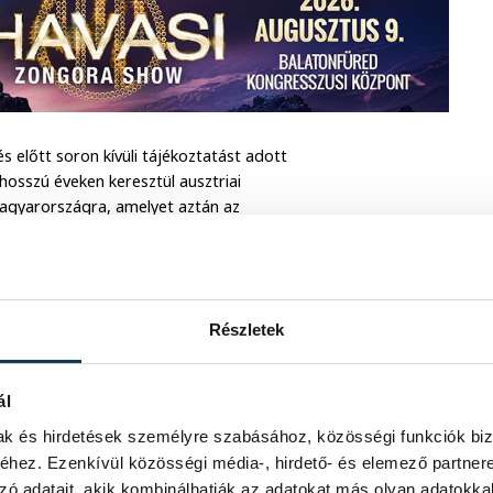
 előtt soron kívüli tájékoztatást adott
hosszú éveken keresztül ausztriai
Magyarországra, amelyet aztán az
tak. Azóta megjelent egy lista is, hogy
ából, ebben a hosszú listában pedig
Részletek
is került szennyezett építőanyag,
zatában már elmondta, minden olyan
sztes követ, aikkel az elmúlt
ál
mak és hirdetések személyre szabásához, közösségi funkciók biz
hez. Ezenkívül közösségi média-, hirdető- és elemező partner
lül a megkérdezettek háromnegyede
zó adatait, akik kombinálhatják az adatokat más olyan adatokka