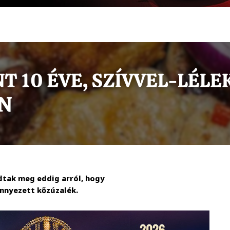
dtak meg eddig arról, hogy
ennyezett kőzúzalék.