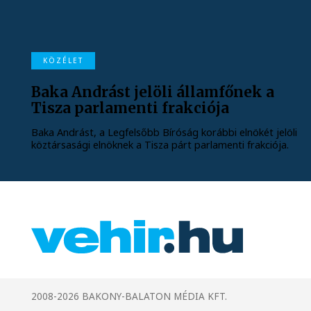
KÖZÉLET
Baka Andrást jelöli államfőnek a
Tisza parlamenti frakciója
Baka Andrást, a Legfelsőbb Bíróság korábbi elnökét jelöli
köztársasági elnöknek a Tisza párt parlamenti frakciója.
2008-2026 BAKONY-BALATON MÉDIA KFT.