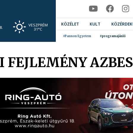
KÖZÉLET
KULT
KÖZÉRDEK
VESZPRÉM
8.
31°C
#Pannon Egyetem
#programajánló
I FEJLEMÉNY AZBE