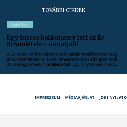
TOVÁBBI CIKKEK
BALATON
Egy furcsa halkonzerv lett az Év
Strandétele - mutatjuk!
A Balatoni Kör idén tizenkettedik alkalommal hirdette meg
az év strandétele versenyt, amelyre minden eddiginél több,
22 vendéglátóhely 44 étellel indult. Egy fonyódi hely nyert...
IMPRESSZUM
MÉDIAAJÁNLAT
JOGI NYILAT