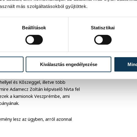
t cég.
sznált más szolgáltatásokból gyűjtöttek.
hogy mielőbb tiszta képet kapjon a
ésen, hogy felvette a kapcsolatot a NAV
Beállítások
Statisztikai
t, ami választ fog adni, hogy mely
ák bányából. Így pedig tudni fogják azt
áltak-e szennyezett alapanyagot más
Kiválasztás engedélyezése
Min
ági szempontból Veszprémbe nem
zámos bánya működik, így az import
lyel és Kőszeggel, illetve több
ire Adamecz Zoltán képviselő hívta fel
ak ezek a kamionok Veszprémbe, ami
 bányának.
emény lesz az ügyben, arról azonnal