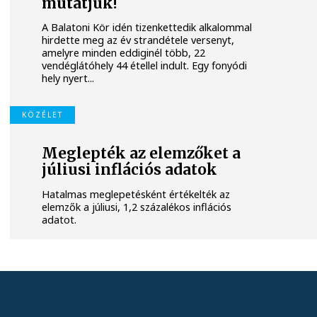
mutatjuk!
A Balatoni Kör idén tizenkettedik alkalommal
hirdette meg az év strandétele versenyt,
amelyre minden eddiginél több, 22
vendéglátóhely 44 étellel indult. Egy fonyódi
hely nyert...
KÖZÉLET
Meglepték az elemzőket a
júliusi inflációs adatok
Hatalmas meglepetésként értékelték az
elemzők a júliusi, 1,2 százalékos inflációs
adatot.