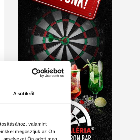
A sütikről
tosításához, valamint
einkkel megosztjuk az Ön
l, amelyeket Ön adott meg