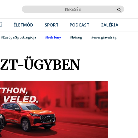
Ű
ÉLETMÓD
SPORT
PODCAST
GALÉRIA
#Európa Sportrégiója
#kék fény
#hőség
#energiaválság
SZT-ÜGYBEN