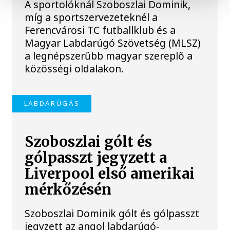
A sportolóknál Szoboszlai Dominik,
míg a sportszervezeteknél a
Ferencvárosi TC futballklub és a
Magyar Labdarúgó Szövetség (MLSZ)
a legnépszerűbb magyar szereplő a
közösségi oldalakon.
LABDARÚGÁS
Szoboszlai gólt és
gólpasszt jegyzett a
Liverpool első amerikai
mérkőzésén
Szoboszlai Dominik gólt és gólpasszt
jegyzett az angol labdarúgó-