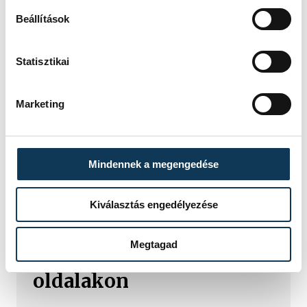
Beállítások
Statisztikai
Marketing
TOVÁBBI CIKKEK
KÖZÖSSÉGI MÉDIA
Mindennek a megengedése
Szoboszlai a
sportolóknál, az FTC és
Kiválasztás engedélyezése
az MLSZ a
sportszervezeteknél
Megtagad
vezet a közösségi
oldalakon