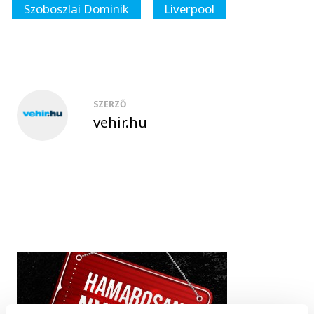
Szoboszlai Dominik
Liverpool
SZERZŐ
vehir.hu