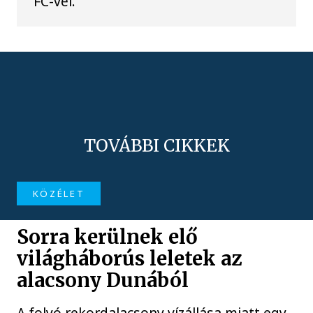
FC-vel.
TOVÁBBI CIKKEK
KÖZÉLET
Sorra kerülnek elő
világháborús leletek az
alacsony Dunából
A folyó rekordalacsony vízállása miatt egy