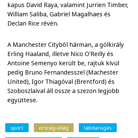
kapus David Raya, valamint Jurrien Timber,
William Saliba, Gabriel Magalhaes és
Declan Rice révén.
A Manchester Cityből hárman, a gólkirály
Erling Haaland, illetve Nico O'Reilly és
Antoine Semenyo került be, rajtuk kívül
pedig Bruno Fernandesszel (Machester
United), Igor Thiagóval (Brentford) és
Szoboszlaival áll össze a szezon legjobb
együttese.
sport
ország-világ
labdarúgás