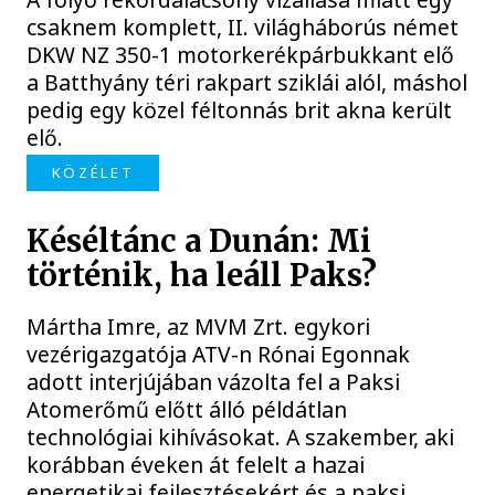
csaknem komplett, II. világháborús német
DKW NZ 350-1 motorkerékpárbukkant elő
a Batthyány téri rakpart sziklái alól, máshol
pedig egy közel féltonnás brit akna került
elő.
KÖZÉLET
Késéltánc a Dunán: Mi
történik, ha leáll Paks?
Mártha Imre, az MVM Zrt. egykori
vezérigazgatója ATV-n Rónai Egonnak
adott interjújában vázolta fel a Paksi
Atomerőmű előtt álló példátlan
technológiai kihívásokat. A szakember, aki
korábban éveken át felelt a hazai
energetikai fejlesztésekért és a paksi